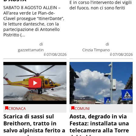
E in corso l'intervento dei vigili
SABATO 8 AGOSTO ALLEIN –
del fuoco, non ci sono feriti
All’area verde Le Plan-de-
Clavel prosegue “ItinerDante”,
le letture dantesche, con la
partecipazione di Antonello
Pistritto (...
di
di
gazzettamatin
Cinzia Timpano
il 07/08/2026
il 07/08/2026
CRONACA
COMUNI
Scarica di sassi sul
Aosta, degrado in via
Breithorn, tratto in
Festaz: installata una
salvo alpinista ferito a
telecamera alla Torre