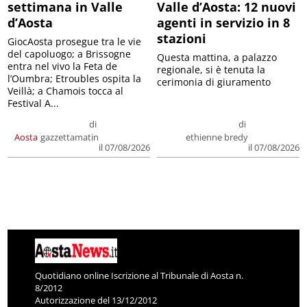
settimana in Valle
Valle d’Aosta: 12 nuovi
d’Aosta
agenti in servizio in 8
stazioni
GiocAosta prosegue tra le vie
del capoluogo; a Brissogne
Questa mattina, a palazzo
entra nel vivo la Feta de
regionale, si è tenuta la
l’Oumbra; Etroubles ospita la
cerimonia di giuramento
Veillà; a Chamois tocca al
Festival A...
di
di
Aosta
gazzettamatin
ethienne bredy
il 07/08/2026
il 07/08/2026
Quotidiano online Iscrizione al Tribunale di Aosta n.
8/2012
Autorizzazione del 13/12/2012