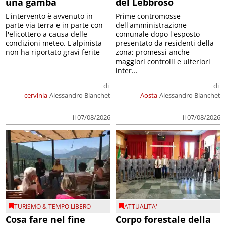
una gamba
del Lebbroso
L'intervento è avvenuto in
Prime contromosse
parte via terra e in parte con
dell'amministrazione
l'elicottero a causa delle
comunale dopo l'esposto
condizioni meteo. L'alpinista
presentato da residenti della
non ha riportato gravi ferite
zona; promessi anche
maggiori controlli e ulteriori
inter...
di
di
cervinia
Alessandro Bianchet
Aosta
Alessandro Bianchet
il 07/08/2026
il 07/08/2026
TURISMO & TEMPO LIBERO
ATTUALITA'
Cosa fare nel fine
Corpo forestale della