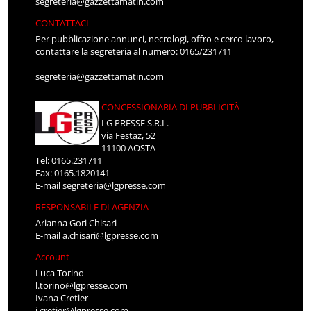
segreteria@gazzettamatin.com
CONTATTACI
Per pubblicazione annunci, necrologi, offro e cerco lavoro,
contattare la segreteria al numero: 0165/231711
segreteria@gazzettamatin.com
CONCESSIONARIA DI PUBBLICITÀ
LG PRESSE S.R.L.
via Festaz, 52
11100 AOSTA
Tel: 0165.231711
Fax: 0165.1820141
E-mail
segreteria@lgpresse.com
RESPONSABILE DI AGENZIA
Arianna Gori Chisari
E-mail
a.chisari@lgpresse.com
Account
Luca Torino
l.torino@lgpresse.com
Ivana Cretier
i.cretier@lgpresse.com