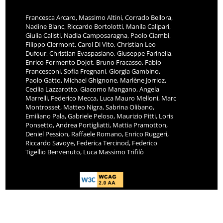
Francesca Arcaro, Massimo Altini, Corrado Bellora,
Nadine Blanc, Riccardo Bortolotti, Manila Calipari,
Giulia Calisti, Nadia Camposaragna, Paolo Ciambi,
Filippo Clermont, Carol Di Vito, Christian Leo
Dufour, Christian Evaspasiano, Giuseppe Farinella,
Enrico Formento Dojot, Bruno Fracasso, Fabio
Francesconi, Sofia Fregnani, Giorgia Gambino,
Paolo Gatto, Michael Ghignone, Marlène Jorrioz,
Cecilia Lazzarotto, Giacomo Mangano, Angela
Marrelli, Federico Mecca, Luca Mauro Melloni, Marc
Montrosset, Matteo Nigra, Sabrina Olibano,
Emiliano Pala, Gabriele Peloso, Maurizio Pitti, Loris
Ponsetto, Andrea Portigliatti, Mattia Pramotton,
Deniel Pession, Raffaele Romano, Enrico Ruggeri,
Riccardo Savoye, Federica Tercinod, Federico
Tigellio Benvenuto, Luca Massimo Trifilò