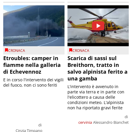
CRONACA
CRONACA
Etroubles: camper in
Scarica di sassi sul
fiamme nella galleria
Breithorn, tratto in
di Echevennoz
salvo alpinista ferito a
una gamba
E in corso l'intervento dei vigili
del fuoco, non ci sono feriti
L'intervento è avvenuto in
parte via terra e in parte con
l'elicottero a causa delle
condizioni meteo. L'alpinista
non ha riportato gravi ferite
di
cervinia
Alessandro Bianchet
di
Cinzia Timpano