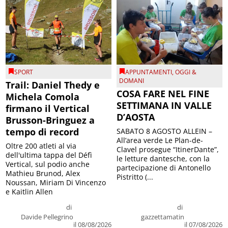
SPORT
APPUNTAMENTI
,
OGGI &
DOMANI
Trail: Daniel Thedy e
COSA FARE NEL FINE
Michela Comola
SETTIMANA IN VALLE
firmano il Vertical
D’AOSTA
Brusson-Bringuez a
tempo di record
SABATO 8 AGOSTO ALLEIN –
All’area verde Le Plan-de-
Oltre 200 atleti al via
Clavel prosegue “ItinerDante”,
dell'ultima tappa del Défì
le letture dantesche, con la
Vertical, sul podio anche
partecipazione di Antonello
Mathieu Brunod, Alex
Pistritto (...
Noussan, Miriam Di Vincenzo
e Kaitlin Allen
di
di
Davide Pellegrino
gazzettamatin
il 08/08/2026
il 07/08/2026