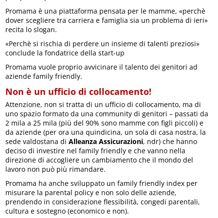
Promama è una piattaforma pensata per le mamme, «perchè
dover scegliere tra carriera e famiglia sia un problema di ieri»
recita lo slogan.
«Perchè si rischia di perdere un insieme di talenti preziosi»
conclude la fondatrice della start-up
Promama vuole proprio avvicinare il talento dei genitori ad
aziende family friendly.
Non è un ufficio di collocamento!
Attenzione, non si tratta di un ufficio di collocamento, ma di
uno spazio formato da una community di genitori – passati da
2 mila a 25 mila (più del 90% sono mamme con figli piccoli) e
da aziende (per ora una quindicina, un sola di casa nostra, la
sede valdostana di
Alleanza Assicurazioni
, ndr) che hanno
deciso di investire nel family friendly e che vanno nella
direzione di accogliere un cambiamento che il mondo del
lavoro non può più rimandare.
Promama ha anche sviluppato un family friendly index per
misurare la parental policy e non solo delle aziende,
prendendo in considerazione flessibilità, congedi parentali,
cultura e sostegno (economico e non).