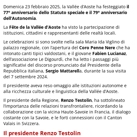
Domenica 23 febbraio 2025, la Vallée d’Aoste ha festeggiato
il
77° anniversario dello Statuto speciale e il 79° anniversario
dell’Autonomia
.
La
Fête de la Vallée d’Aoste
ha visto la partecipazione di
istituzioni, cittadini e rappresentanti delle realtà locali.
Le celebrazioni si sono svolte nella sala Maria Ida Viglino di
palazzo regionale, con l’apertura del
Coro Penne Nere
che ha
intonato canti tipici valdostani, e il giovane
Fabien Lucianaz
,
dell’associazione Le Digourdì, che ha letto i passaggi più
significativi del discorso pronunciato dal Presidente della
Repubblica italiana,
Sergio Mattarell
a, durante la sua visita
del 7 settembre 2024.
Il presidente aveva reso omaggio alle istituzioni autonome e
alla ricchezza culturale e linguistica della Vallée d’Aoste.
Il presidente della Regione,
Renzo Testolin
, ha sottolineato
l’importanza delle relazioni transfrontaliere, ricordando la
collaborazione con la vicina Haute-Savoie in Francia, il dialogo
costante con la Savoie, e le forti connessioni con il Canton
Valais in Svizzera.
Il presidente Renzo Testolin