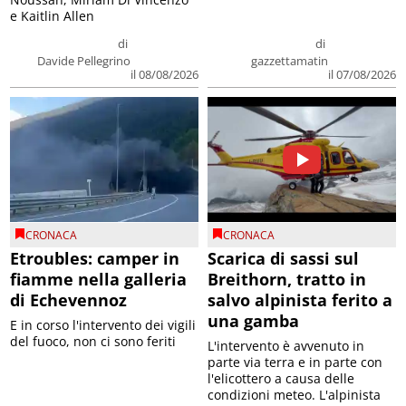
e Kaitlin Allen
di
di
Davide Pellegrino
gazzettamatin
il 08/08/2026
il 07/08/2026
CRONACA
CRONACA
Etroubles: camper in
Scarica di sassi sul
fiamme nella galleria
Breithorn, tratto in
di Echevennoz
salvo alpinista ferito a
una gamba
E in corso l'intervento dei vigili
del fuoco, non ci sono feriti
L'intervento è avvenuto in
parte via terra e in parte con
l'elicottero a causa delle
condizioni meteo. L'alpinista