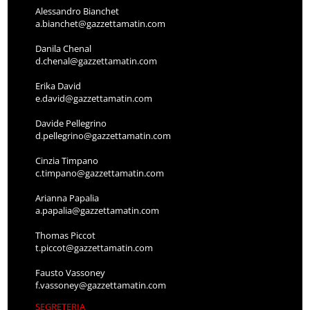
Alessandro Bianchet
a.bianchet@gazzettamatin.com
Danila Chenal
d.chenal@gazzettamatin.com
Erika David
e.david@gazzettamatin.com
Davide Pellegrino
d.pellegrino@gazzettamatin.com
Cinzia Timpano
c.timpano@gazzettamatin.com
Arianna Papalia
a.papalia@gazzettamatin.com
Thomas Piccot
t.piccot@gazzettamatin.com
Fausto Vassoney
f.vassoney@gazzettamatin.com
SEGRETERIA