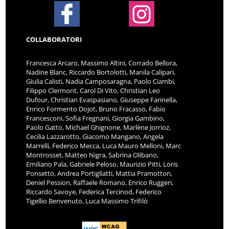
COLLABORATORI
Francesca Arcaro, Massimo Altini, Corrado Bellora,
Nadine Blanc, Riccardo Bortolotti, Manila Calipari,
Giulia Calisti, Nadia Camposaragna, Paolo Ciambi,
Filippo Clermont, Carol Di Vito, Christian Leo
Dufour, Christian Evaspasiano, Giuseppe Farinella,
Enrico Formento Dojot, Bruno Fracasso, Fabio
Francesconi, Sofia Fregnani, Giorgia Gambino,
Paolo Gatto, Michael Ghignone, Marlène Jorrioz,
Cecilia Lazzarotto, Giacomo Mangano, Angela
Marrelli, Federico Mecca, Luca Mauro Melloni, Marc
Montrosset, Matteo Nigra, Sabrina Olibano,
Emiliano Pala, Gabriele Peloso, Maurizio Pitti, Loris
Ponsetto, Andrea Portigliatti, Mattia Pramotton,
Deniel Pession, Raffaele Romano, Enrico Ruggeri,
Riccardo Savoye, Federica Tercinod, Federico
Tigellio Benvenuto, Luca Massimo Trifilò