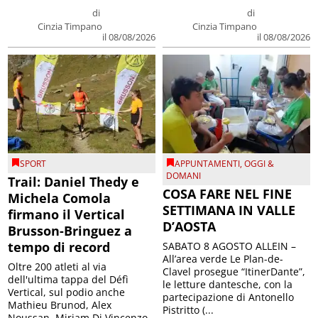
di
di
Cinzia Timpano
Cinzia Timpano
il 08/08/2026
il 08/08/2026
SPORT
APPUNTAMENTI
,
OGGI &
DOMANI
Trail: Daniel Thedy e
COSA FARE NEL FINE
Michela Comola
SETTIMANA IN VALLE
firmano il Vertical
D’AOSTA
Brusson-Bringuez a
tempo di record
SABATO 8 AGOSTO ALLEIN –
All’area verde Le Plan-de-
Oltre 200 atleti al via
Clavel prosegue “ItinerDante”,
dell'ultima tappa del Défì
le letture dantesche, con la
Vertical, sul podio anche
partecipazione di Antonello
Mathieu Brunod, Alex
Pistritto (...
Noussan, Miriam Di Vincenzo