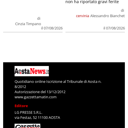
non ha riportato gravi ferite
di
cervinia
Alessandro Bianchet
di
Cinzia Timpano
il 07/08/2026
il 07/08/2026
Quotidiano online Iscrizione al Tribunale di Aosta n.
8/2012
Autorizzazione del 13/12/2012
www.gazzettamatin.com
Editore
LG PRESSE S.R.L.
via Festaz, 52 11100 AOSTA