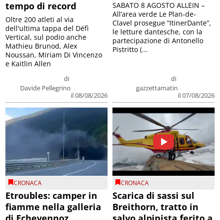
tempo di record
SABATO 8 AGOSTO ALLEIN –
All’area verde Le Plan-de-
Oltre 200 atleti al via
Clavel prosegue “ItinerDante”,
dell'ultima tappa del Défì
le letture dantesche, con la
Vertical, sul podio anche
partecipazione di Antonello
Mathieu Brunod, Alex
Pistritto (...
Noussan, Miriam Di Vincenzo
e Kaitlin Allen
di
di
Davide Pellegrino
gazzettamatin
il 08/08/2026
il 07/08/2026
CRONACA
CRONACA
Etroubles: camper in
Scarica di sassi sul
fiamme nella galleria
Breithorn, tratto in
di Echevennoz
salvo alpinista ferito a