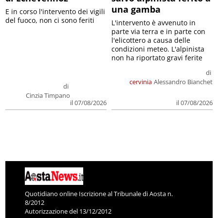
una gamba
E in corso l'intervento dei vigili
del fuoco, non ci sono feriti
L'intervento è avvenuto in
parte via terra e in parte con
l'elicottero a causa delle
condizioni meteo. L'alpinista
non ha riportato gravi ferite
di
cervinia
Alessandro Bianchet
di
Cinzia Timpano
il 07/08/2026
il 07/08/2026
Quotidiano online Iscrizione al Tribunale di Aosta n.
8/2012
Autorizzazione del 13/12/2012