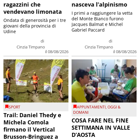
ragazzini che
nasceva l’alpinismo
vendevano limonata
I primi a raggiungere la vetta
del Monte Bianco furono
Ondata di generosità per i tre
Jacques Balmat e Michel
giovani della provincia di
Gabriel Paccard
Udine
di
di
Cinzia Timpano
Cinzia Timpano
il 08/08/2026
il 08/08/2026
SPORT
APPUNTAMENTI
,
OGGI &
DOMANI
Trail: Daniel Thedy e
COSA FARE NEL FINE
Michela Comola
SETTIMANA IN VALLE
firmano il Vertical
D’AOSTA
Brusson-Bringuez a