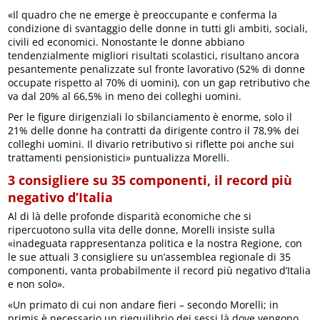
«Il quadro che ne emerge è preoccupante e conferma la
condizione di svantaggio delle donne in tutti gli ambiti, sociali,
civili ed economici. Nonostante le donne abbiano
tendenzialmente migliori risultati scolastici, risultano ancora
pesantemente penalizzate sul fronte lavorativo (52% di donne
occupate rispetto al 70% di uomini), con un gap retributivo che
va dal 20% al 66,5% in meno dei colleghi uomini.
Per le figure dirigenziali lo sbilanciamento è enorme, solo il
21% delle donne ha contratti da dirigente contro il 78,9% dei
colleghi uomini. Il divario retributivo si riflette poi anche sui
trattamenti pensionistici» puntualizza Morelli.
3 consigliere su 35 componenti, il record più
negativo d’Italia
Al di là delle profonde disparità economiche che si
ripercuotono sulla vita delle donne, Morelli insiste sulla
«inadeguata rappresentanza politica e la nostra Regione, con
le sue attuali 3 consigliere su un’assemblea regionale di 35
componenti, vanta probabilmente il record più negativo d’Italia
e non solo».
«Un primato di cui non andare fieri – secondo Morelli; in
primis è necessario un riequilibrio dei sessi là dove vengono