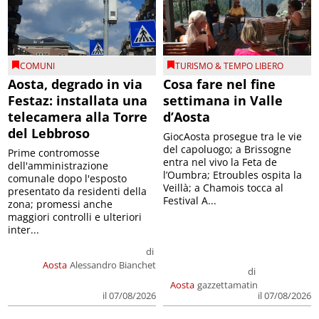
COMUNI
TURISMO & TEMPO LIBERO
Aosta, degrado in via
Cosa fare nel fine
Festaz: installata una
settimana in Valle
telecamera alla Torre
d’Aosta
del Lebbroso
GiocAosta prosegue tra le vie
del capoluogo; a Brissogne
Prime contromosse
entra nel vivo la Feta de
dell'amministrazione
l’Oumbra; Etroubles ospita la
comunale dopo l'esposto
Veillà; a Chamois tocca al
presentato da residenti della
Festival A...
zona; promessi anche
maggiori controlli e ulteriori
inter...
di
Aosta
Alessandro Bianchet
di
Aosta
gazzettamatin
il 07/08/2026
il 07/08/2026