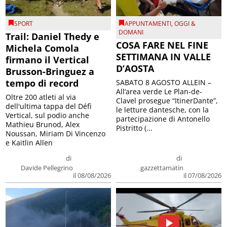
SPORT
APPUNTAMENTI
,
OGGI &
DOMANI
Trail: Daniel Thedy e
COSA FARE NEL FINE
Michela Comola
SETTIMANA IN VALLE
firmano il Vertical
D’AOSTA
Brusson-Bringuez a
tempo di record
SABATO 8 AGOSTO ALLEIN –
All’area verde Le Plan-de-
Oltre 200 atleti al via
Clavel prosegue “ItinerDante”,
dell'ultima tappa del Défì
le letture dantesche, con la
Vertical, sul podio anche
partecipazione di Antonello
Mathieu Brunod, Alex
Pistritto (...
Noussan, Miriam Di Vincenzo
e Kaitlin Allen
di
di
Davide Pellegrino
gazzettamatin
il 08/08/2026
il 07/08/2026