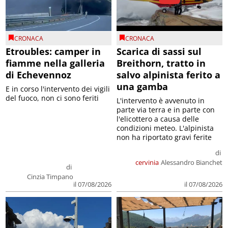
CRONACA
CRONACA
Etroubles: camper in
Scarica di sassi sul
fiamme nella galleria
Breithorn, tratto in
di Echevennoz
salvo alpinista ferito a
una gamba
E in corso l'intervento dei vigili
del fuoco, non ci sono feriti
L'intervento è avvenuto in
parte via terra e in parte con
l'elicottero a causa delle
condizioni meteo. L'alpinista
non ha riportato gravi ferite
di
cervinia
Alessandro Bianchet
di
Cinzia Timpano
il 07/08/2026
il 07/08/2026