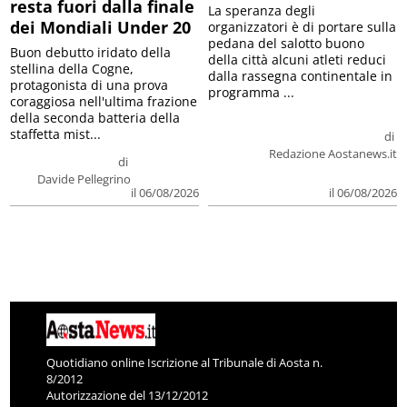
resta fuori dalla finale
La speranza degli
dei Mondiali Under 20
organizzatori è di portare sulla
pedana del salotto buono
Buon debutto iridato della
della città alcuni atleti reduci
stellina della Cogne,
dalla rassegna continentale in
protagonista di una prova
programma ...
coraggiosa nell'ultima frazione
della seconda batteria della
staffetta mist...
di
Redazione Aostanews.it
di
Davide Pellegrino
il 06/08/2026
il 06/08/2026
Quotidiano online Iscrizione al Tribunale di Aosta n.
8/2012
Autorizzazione del 13/12/2012