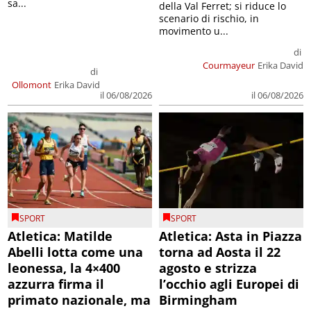
sa...
della Val Ferret; si riduce lo
scenario di rischio, in
movimento u...
di
Courmayeur
Erika David
di
Ollomont
Erika David
il 06/08/2026
il 06/08/2026
SPORT
SPORT
Atletica: Matilde
Atletica: Asta in Piazza
Abelli lotta come una
torna ad Aosta il 22
leonessa, la 4×400
agosto e strizza
azzurra firma il
l’occhio agli Europei di
primato nazionale, ma
Birmingham