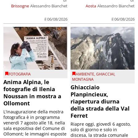
di
di
Brissogne
Alessandro Bianchet
Aosta
Alessandro Bianchet
il 06/08/2026
il 06/08/2026
FOTOGRAFIA
AMBIENTE
,
GHIACCIAI
,
MONTAGNA
Anima Alpina, le
Ghiacciaio
fotografie di Ilenia
Planpincieux,
Noussan in mostra a
riapertura diurna
Ollomont
della strada della Val
L'inaugurazione della mostra
Ferret
fotografica è in programma
venerdì 7 agosto alle 18, nella
Riapre oggi, giovedì 6 agosto,
sala espositiva del Comune di
solo di giorno e solo in
Ollomont; le immagini esposte
discesa, la strada comunale