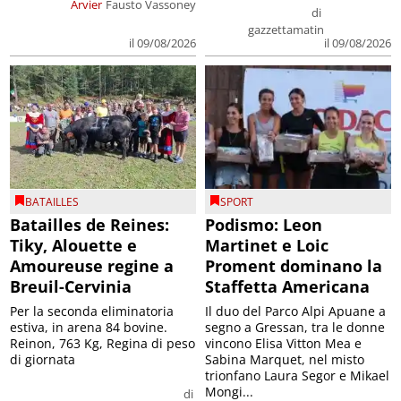
Arvier
Fausto Vassoney
di
gazzettamatin
il 09/08/2026
il 09/08/2026
BATAILLES
SPORT
Batailles de Reines:
Podismo: Leon
Tiky, Alouette e
Martinet e Loic
Amoureuse regine a
Proment dominano la
Breuil-Cervinia
Staffetta Americana
Per la seconda eliminatoria
Il duo del Parco Alpi Apuane a
estiva, in arena 84 bovine.
segno a Gressan, tra le donne
Reinon, 763 Kg, Regina di peso
vincono Elisa Vitton Mea e
di giornata
Sabina Marquet, nel misto
trionfano Laura Segor e Mikael
Mongi...
di