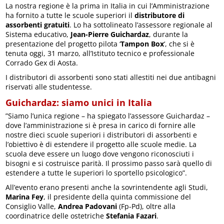
La nostra regione è la prima in Italia in cui l’Amministrazione
ha fornito a tutte le scuole superiori il
distributore di
assorbenti gratuiti
. Lo ha sottolineato l’assessore regionale al
Sistema educativo,
Jean-Pierre Guichardaz
, durante la
presentazione del progetto pilota ‘
Tampon Box
‘, che si è
tenuta oggi, 31 marzo, all’Istituto tecnico e professionale
Corrado Gex di Aosta.
I distributori di assorbenti sono stati allestiti nei due antibagni
riservati alle studentesse.
Guichardaz: siamo unici in Italia
”Siamo l’unica regione – ha spiegato l’assessore Guichardaz –
dove l’amministrazione si è presa in carico di fornire alle
nostre dieci scuole superiori i distributori di assorbenti e
l’obiettivo è di estendere il progetto alle scuole medie. La
scuola deve essere un luogo dove vengono riconosciuti i
bisogni e si costruisce parità. Il prossimo passo sarà quello di
estendere a tutte le superiori lo sportello psicologico”.
All’evento erano presenti anche la sovrintendente agli Studi,
Marina Fey
, il presidente della quinta commissione del
Consiglio Valle,
Andrea Padovani
(Fp-Pd), oltre alla
coordinatrice delle ostetriche
Stefania Fazari
.