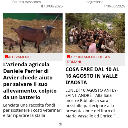
Fausto Vassoney
segreteria
il 10/08/2026
il 10/08/2026
ALLEVAMENTO
APPUNTAMENTI
,
OGGI &
DOMANI
L’azienda agricola
COSA FARE DAL 10 AL
Daniele Perrier di
16 AGOSTO IN VALLE
Arvier chiede aiuto
D’AOSTA
per salvare il suo
allevamento, colpito
LUNEDÌ 10 AGOSTO ANTEY-
SAINT-ANDRÉ - Alla Sala
da un batterio
mostre Biblioteca sarà
Lanciata una raccolta fondi
possibile partecipare alla
per sostenere i costi veterinari
presentazione del libro di
e far ripartire la stalla
Maria Vassallo ed Enrico F...
di