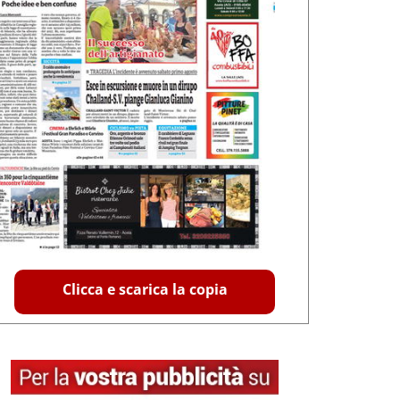
Clicca e scarica la copia