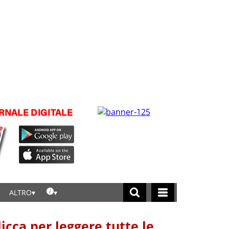
ALTRO
licca per leggere tutte le