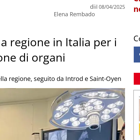
di
il
08/04/2025
n
Elena Rembado
C
 regione in Italia per i
one di organi
lla regione, seguito da Introd e Saint-Oyen