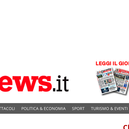
TTACOLI
POLITICA & ECONOMIA
SPORT
TURISMO & EVENTI
C