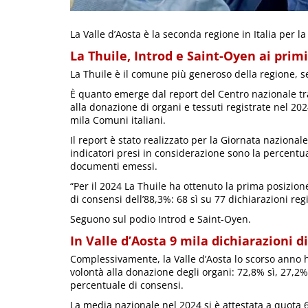
La Valle d’Aosta è la seconda regione in Italia per 
La Thuile, Introd e Saint-Oyen ai primi
La Thuile è il comune più generoso della regione, s
È quanto emerge dal report del Centro nazionale tra
alla donazione di organi e tessuti registrate nel 2024
mila Comuni italiani.
Il report è stato realizzato per la Giornata nazionale
indicatori presi in considerazione sono la percentua
documenti emessi.
“Per il 2024 La Thuile ha ottenuto la prima posizion
di consensi dell’88,3%: 68 sì su 77 dichiarazioni regis
Seguono sul podio Introd e Saint-Oyen.
In Valle d’Aosta 9 mila dichiarazioni d
Complessivamente, la Valle d’Aosta lo scorso anno ha 
volontà alla donazione degli organi: 72,8% sì, 27,2%
percentuale di consensi.
La media nazionale nel 2024 si è attestata a quota 