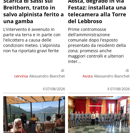
Scarica di sassi sul
Aosta, degrado in via
Breithorn, tratto in
Festaz: installata una
salvo alpinista ferito a
telecamera alla Torre
una gamba
del Lebbroso
L'intervento è avvenuto in
Prime contromosse
parte via terra e in parte con
dell'amministrazione
l'elicottero a causa delle
comunale dopo l'esposto
condizioni meteo. L'alpinista
presentato da residenti della
non ha riportato gravi ferite
zona; promessi anche
maggiori controlli e ulteriori
inter...
di
di
cervinia
Alessandro Bianchet
Aosta
Alessandro Bianchet
il 07/08/2026
il 07/08/2026