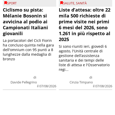
SPORT
SALUTE
,
SANITÀ
Ciclismo su pista:
Liste d’attesa: oltre 22
Mélanie Bosonin si
mila 500 richieste di
avvicina al podio ai
prime visite nei primi
Campionati Italiani
6 mesi del 2026, sono
giovanili
1.261 in più rispetto al
2025
La portacolori del Cicli Fiorin
ha concluso quinta nella gara
Si sono riuniti ieri, giovedì 6
dell'omnium con 95 punti a 8
agosto, l'Unità centrale di
lunghezze dalla medaglia di
gestione dell’assistenza
bronzo
sanitaria e dei tempi delle
liste di attesa e l'Osservatorio
regi...
di
di
Davide Pellegrino
Cinzia Timpano
il 07/08/2026
il 07/08/2026