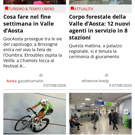
TURISMO & TEMPO LIBERO
ATTUALITA'
Cosa fare nel fine
Corpo forestale della
settimana in Valle
Valle d’Aosta: 12 nuovi
d’Aosta
agenti in servizio in 8
stazioni
GiocAosta prosegue tra le vie
del capoluogo; a Brissogne
Questa mattina, a palazzo
entra nel vivo la Feta de
regionale, si è tenuta la
l’Oumbra; Etroubles ospita la
cerimonia di giuramento
Veillà; a Chamois tocca al
Festival A...
di
di
Aosta
gazzettamatin
ethienne bredy
il 07/08/2026
il 07/08/2026