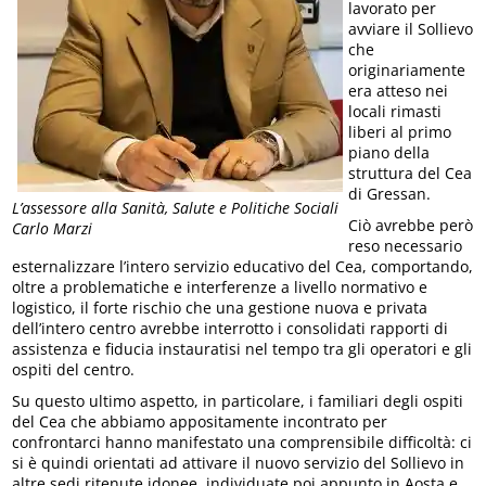
lavorato per
avviare il Sollievo
che
originariamente
era atteso nei
locali rimasti
liberi al primo
piano della
struttura del Cea
di Gressan.
L’assessore alla Sanità, Salute e Politiche Sociali
Ciò avrebbe però
Carlo Marzi
reso necessario
esternalizzare l’intero servizio educativo del Cea, comportando,
oltre a problematiche e interferenze a livello normativo e
logistico, il forte rischio che una gestione nuova e privata
dell’intero centro avrebbe interrotto i consolidati rapporti di
assistenza e fiducia instauratisi nel tempo tra gli operatori e gli
ospiti del centro.
Su questo ultimo aspetto, in particolare, i familiari degli ospiti
del Cea che abbiamo appositamente incontrato per
confrontarci hanno manifestato una comprensibile difficoltà: ci
si è quindi orientati ad attivare il nuovo servizio del Sollievo in
altre sedi ritenute idonee, individuate poi appunto in Aosta e