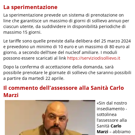
La sperimentazione
La sperimentazione prevede un sistema di prenotazione on
line che garantisce un massimo di giorni di sollievo annuo per
ciascun utente, da suddividere in disponibilità periodiche di
massimo 15 giorni.
Le tariffe sono quelle previste dalla delibera del 25 marzo 2024
e prevedono un minimo di 10 euro e un massimo di 80 euro al
giorno, a secondo dell’Isee del nucleof amiliare. I moduli
possono essere scaricati al link
https://serviziodisollievo.it
Dopo la conferma di accettazione della domanda, sarà
possibile prenotare le giornate di sollievo che saranno possibili
a partire da martedì 22 aprile.
Il commento dell’assessore alla Sanità Carlo
Marzi
«Sin dal nostro
insediamento -
sottolinea
l’assessore alla
Sanità
Carlo
Marzi
– abbiamo