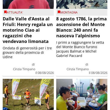
ATTUALITA'
MONTAGNA
Dalle Valle d’Aosta al
8 agosto 1786, la prima
Friuli: Henry regala un
ascensione del Monte
motorino Ciao ai
Bianco: 240 anni fa
ragazzini che
nasceva l’alpinismo
vendevano limonata
I primi a raggiungere la vetta
del Monte Bianco furono
Ondata di generosità per i tre
Jacques Balmat e Michel
giovani della provincia di
Gabriel Paccard
Udine
di
di
Cinzia Timpano
Cinzia Timpano
il 08/08/2026
il 08/08/2026