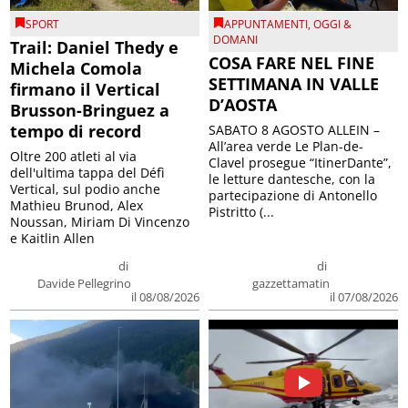
SPORT
APPUNTAMENTI
,
OGGI &
DOMANI
Trail: Daniel Thedy e
COSA FARE NEL FINE
Michela Comola
SETTIMANA IN VALLE
firmano il Vertical
D’AOSTA
Brusson-Bringuez a
tempo di record
SABATO 8 AGOSTO ALLEIN –
All’area verde Le Plan-de-
Oltre 200 atleti al via
Clavel prosegue “ItinerDante”,
dell'ultima tappa del Défì
le letture dantesche, con la
Vertical, sul podio anche
partecipazione di Antonello
Mathieu Brunod, Alex
Pistritto (...
Noussan, Miriam Di Vincenzo
e Kaitlin Allen
di
di
Davide Pellegrino
gazzettamatin
il 08/08/2026
il 07/08/2026