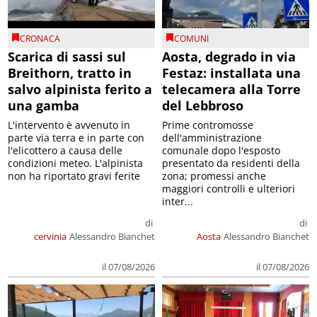
CRONACA
COMUNI
Scarica di sassi sul
Aosta, degrado in via
Breithorn, tratto in
Festaz: installata una
salvo alpinista ferito a
telecamera alla Torre
una gamba
del Lebbroso
L'intervento è avvenuto in
Prime contromosse
parte via terra e in parte con
dell'amministrazione
l'elicottero a causa delle
comunale dopo l'esposto
condizioni meteo. L'alpinista
presentato da residenti della
non ha riportato gravi ferite
zona; promessi anche
maggiori controlli e ulteriori
inter...
di
di
cervinia
Alessandro Bianchet
Aosta
Alessandro Bianchet
il 07/08/2026
il 07/08/2026