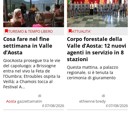
TURISMO & TEMPO LIBERO
ATTUALITA'
Cosa fare nel fine
Corpo forestale della
settimana in Valle
Valle d’Aosta: 12 nuovi
d’Aosta
agenti in servizio in 8
stazioni
GiocAosta prosegue tra le vie
del capoluogo; a Brissogne
Questa mattina, a palazzo
entra nel vivo la Feta de
regionale, si è tenuta la
l’Oumbra; Etroubles ospita la
cerimonia di giuramento
Veillà; a Chamois tocca al
Festival A...
di
di
Aosta
gazzettamatin
ethienne bredy
il 07/08/2026
il 07/08/2026