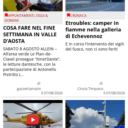
APPUNTAMENTI
,
OGGI &
CRONACA
DOMANI
Etroubles: camper in
COSA FARE NEL FINE
fiamme nella galleria
SETTIMANA IN VALLE
di Echevennoz
D’AOSTA
E in corso l'intervento dei vigili
SABATO 8 AGOSTO ALLEIN –
del fuoco, non ci sono feriti
All’area verde Le Plan-de-
Clavel prosegue “ItinerDante”,
le letture dantesche, con la
partecipazione di Antonello
Pistritto (...
di
di
gazzettamatin
Cinzia Timpano
il 07/08/2026
il 07/08/2026