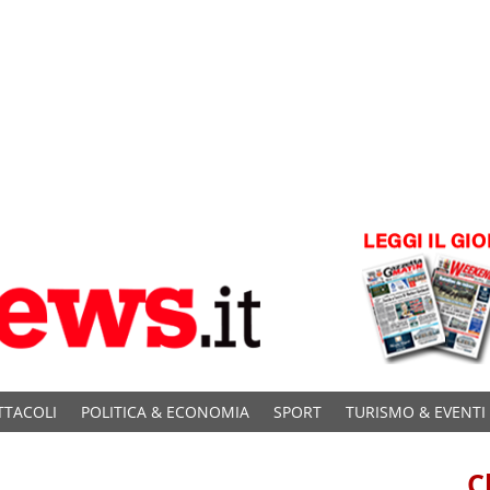
TTACOLI
POLITICA & ECONOMIA
SPORT
TURISMO & EVENTI
C