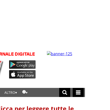
ALTRO
licca per leggere tutte le