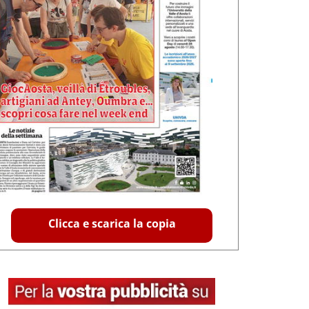
Clicca e scarica la copia