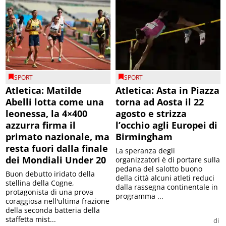
SPORT
SPORT
Atletica: Matilde
Atletica: Asta in Piazza
Abelli lotta come una
torna ad Aosta il 22
leonessa, la 4×400
agosto e strizza
azzurra firma il
l’occhio agli Europei di
primato nazionale, ma
Birmingham
resta fuori dalla finale
La speranza degli
dei Mondiali Under 20
organizzatori è di portare sulla
pedana del salotto buono
Buon debutto iridato della
della città alcuni atleti reduci
stellina della Cogne,
dalla rassegna continentale in
protagonista di una prova
programma ...
coraggiosa nell'ultima frazione
della seconda batteria della
staffetta mist...
di