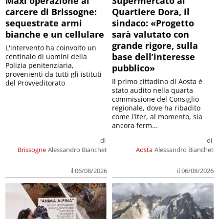
Maxi operazione al
Supermercato al
carcere di Brissogne:
Quartiere Dora, il
sequestrate armi
sindaco: «Progetto
bianche e un cellulare
sarà valutato con
grande rigore, sulla
L'intervento ha coinvolto un
base dell’interesse
centinaio di uomini della
Polizia penitenziaria,
pubblico»
provenienti da tutti gli istituti
Il primo cittadino di Aosta è
del Provveditorato
stato audito nella quarta
commissione del Consiglio
regionale, dove ha ribadito
come l'iter, al momento, sia
ancora ferm...
di
di
Brissogne
Alessandro Bianchet
Aosta
Alessandro Bianchet
il 06/08/2026
il 06/08/2026