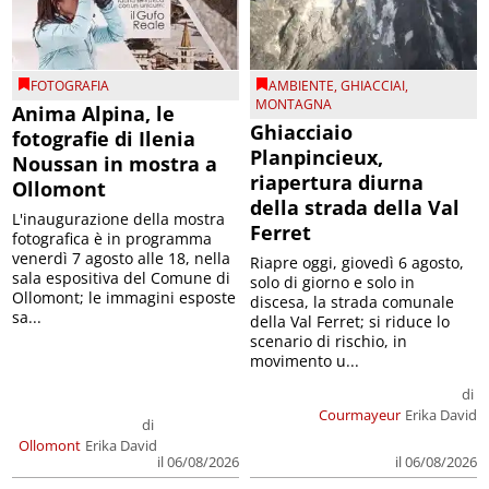
FOTOGRAFIA
AMBIENTE
,
GHIACCIAI
,
MONTAGNA
Anima Alpina, le
Ghiacciaio
fotografie di Ilenia
Planpincieux,
Noussan in mostra a
riapertura diurna
Ollomont
della strada della Val
L'inaugurazione della mostra
Ferret
fotografica è in programma
venerdì 7 agosto alle 18, nella
Riapre oggi, giovedì 6 agosto,
sala espositiva del Comune di
solo di giorno e solo in
Ollomont; le immagini esposte
discesa, la strada comunale
sa...
della Val Ferret; si riduce lo
scenario di rischio, in
movimento u...
di
Courmayeur
Erika David
di
Ollomont
Erika David
il 06/08/2026
il 06/08/2026