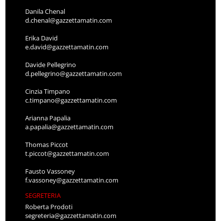
Danila Chenal
d.chenal@gazzettamatin.com
Erika David
e.david@gazzettamatin.com
Davide Pellegrino
d.pellegrino@gazzettamatin.com
Cinzia Timpano
c.timpano@gazzettamatin.com
Arianna Papalia
a.papalia@gazzettamatin.com
Thomas Piccot
t.piccot@gazzettamatin.com
Fausto Vassoney
f.vassoney@gazzettamatin.com
SEGRETERIA
Roberta Prodoti
segreteria@gazzettamatin.com