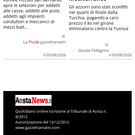
apre le selezioni per addetti
Gli azzurri sono stati sconfitti
alle casse, addetti alle piste,
nei quarti di finale dalla
addetti agli impianti,
Turchia, pagando a caro
conduttori e meccanici di
prezzo il ko nel girone
mezzi batt...
eliminatorio contro la Tunisia
di
La Thuile
gazzettamatin
di
Davide Pellegrino
il 05/08/2026
il 05/08/2026
Quotidiano online Iscrizione al Tribunale di Aosta n.
8/2012
Autorizzazione del 13/12/2012
www.gazzettamatin.com