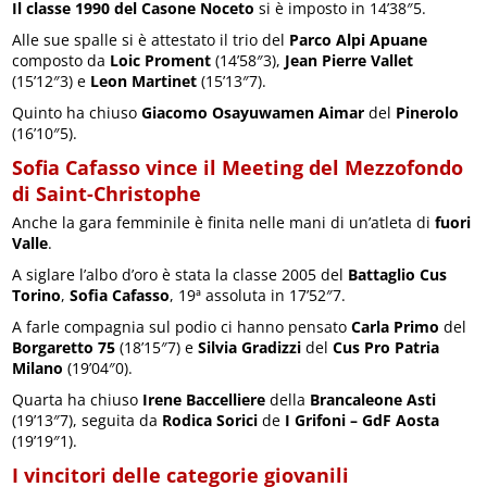
Il classe 1990 del Casone Noceto
si è imposto in 14’38″5.
Alle sue spalle si è attestato il trio del
Parco Alpi Apuane
composto da
Loic Proment
(14’58″3),
Jean Pierre Vallet
(15’12″3) e
Leon Martinet
(15’13″7).
Quinto ha chiuso
Giacomo Osayuwamen Aimar
del
Pinerolo
(16’10″5).
Sofia Cafasso vince il Meeting del Mezzofondo
di Saint-Christophe
Anche la gara femminile è finita nelle mani di un’atleta di
fuori
Valle
.
A siglare l’albo d’oro è stata la classe 2005 del
Battaglio Cus
Torino
,
Sofia Cafasso
, 19ª assoluta in 17’52″7.
A farle compagnia sul podio ci hanno pensato
Carla Primo
del
Borgaretto 75
(18’15″7) e
Silvia Gradizzi
del
Cus Pro Patria
Milano
(19’04″0).
Quarta ha chiuso
Irene Baccelliere
della
Brancaleone Asti
(19’13″7), seguita da
Rodica Sorici
de
I Grifoni – GdF Aosta
(19’19″1).
I vincitori delle categorie giovanili