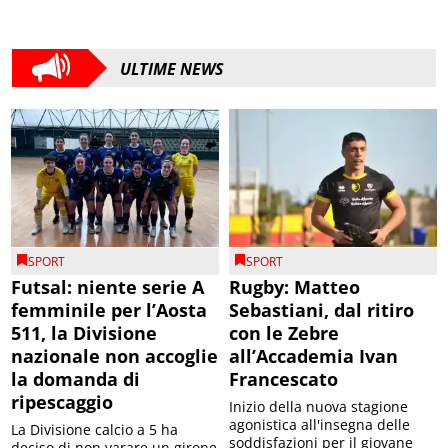
ULTIME NEWS
SPORT
SPORT
Futsal: niente serie A
Rugby: Matteo
femminile per l’Aosta
Sebastiani, dal ritiro
511, la Divisione
con le Zebre
nazionale non accoglie
all’Accademia Ivan
la domanda di
Francescato
ripescaggio
Inizio della nuova stagione
agonistica all'insegna delle
La Divisione calcio a 5 ha
soddisfazioni per il giovane
deciso di non varare un girone