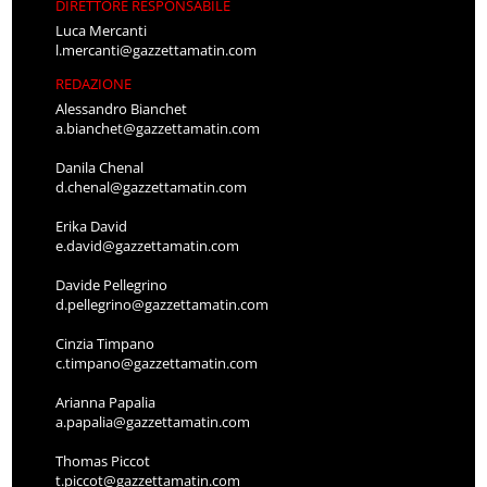
DIRETTORE RESPONSABILE
Luca Mercanti
l.mercanti@gazzettamatin.com
REDAZIONE
Alessandro Bianchet
a.bianchet@gazzettamatin.com
Danila Chenal
d.chenal@gazzettamatin.com
Erika David
e.david@gazzettamatin.com
Davide Pellegrino
d.pellegrino@gazzettamatin.com
Cinzia Timpano
c.timpano@gazzettamatin.com
Arianna Papalia
a.papalia@gazzettamatin.com
Thomas Piccot
t.piccot@gazzettamatin.com