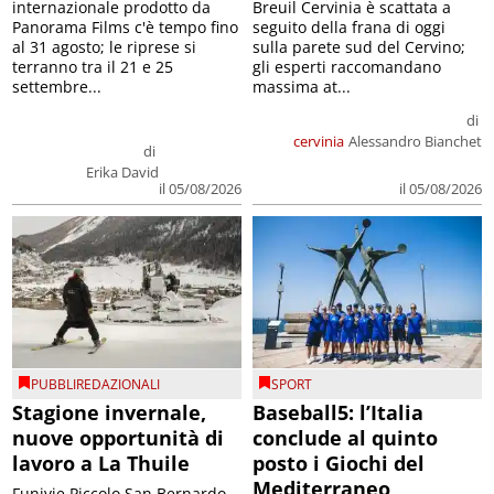
internazionale prodotto da
Breuil Cervinia è scattata a
Panorama Films c'è tempo fino
seguito della frana di oggi
al 31 agosto; le riprese si
sulla parete sud del Cervino;
terranno tra il 21 e 25
gli esperti raccomandano
settembre...
massima at...
di
cervinia
Alessandro Bianchet
di
Erika David
il 05/08/2026
il 05/08/2026
PUBBLIREDAZIONALI
SPORT
Stagione invernale,
Baseball5: l’Italia
nuove opportunità di
conclude al quinto
lavoro a La Thuile
posto i Giochi del
Mediterraneo
Funivie Piccolo San Bernardo