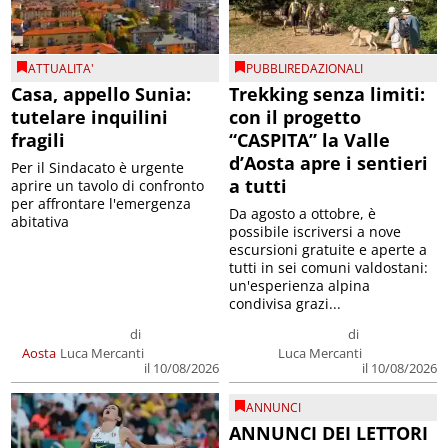
ATTUALITA'
PUBBLIREDAZIONALI
Casa, appello Sunia:
Trekking senza limiti:
tutelare inquilini
con il progetto
fragili
“CASPITA” la Valle
d’Aosta apre i sentieri
Per il Sindacato è urgente
a tutti
aprire un tavolo di confronto
per affrontare l'emergenza
Da agosto a ottobre, è
abitativa
possibile iscriversi a nove
escursioni gratuite e aperte a
tutti in sei comuni valdostani:
un'esperienza alpina
condivisa grazi...
di
di
Aosta
Luca Mercanti
Luca Mercanti
il 10/08/2026
il 10/08/2026
ANNUNCI
ANNUNCI DEI LETTORI