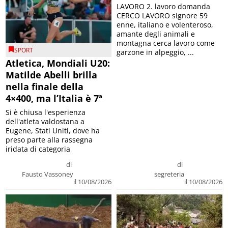
LAVORO 2. lavoro domanda
CERCO LAVORO signore 59
enne, italiano e volenteroso,
amante degli animali e
montagna cerca lavoro come
SPORT
garzone in alpeggio, ...
Atletica, Mondiali U20:
Matilde Abelli brilla
nella finale della
4×400, ma l’Italia è 7ª
Si è chiusa l'esperienza
dell'atleta valdostana a
Eugene, Stati Uniti, dove ha
preso parte alla rassegna
iridata di categoria
di
di
Fausto Vassoney
segreteria
il 10/08/2026
il 10/08/2026