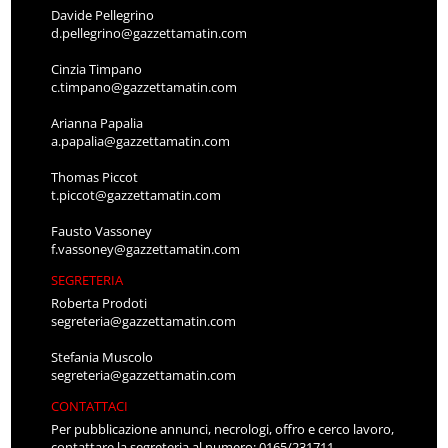
Davide Pellegrino
d.pellegrino@gazzettamatin.com
Cinzia Timpano
c.timpano@gazzettamatin.com
Arianna Papalia
a.papalia@gazzettamatin.com
Thomas Piccot
t.piccot@gazzettamatin.com
Fausto Vassoney
f.vassoney@gazzettamatin.com
SEGRETERIA
Roberta Prodoti
segreteria@gazzettamatin.com
Stefania Muscolo
segreteria@gazzettamatin.com
CONTATTACI
Per pubblicazione annunci, necrologi, offro e cerco lavoro,
contattare la segreteria al numero: 0165/231711