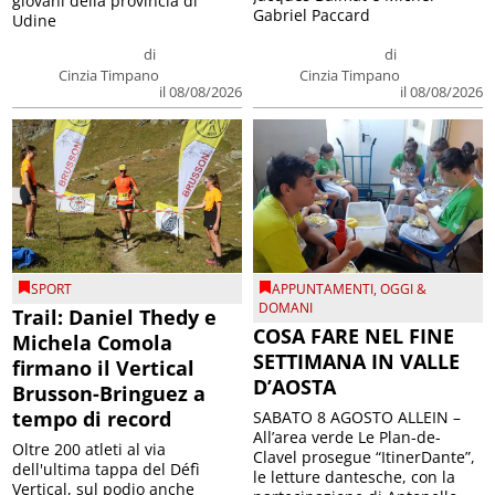
giovani della provincia di
Gabriel Paccard
Udine
di
di
Cinzia Timpano
Cinzia Timpano
il 08/08/2026
il 08/08/2026
SPORT
APPUNTAMENTI
,
OGGI &
DOMANI
Trail: Daniel Thedy e
COSA FARE NEL FINE
Michela Comola
SETTIMANA IN VALLE
firmano il Vertical
D’AOSTA
Brusson-Bringuez a
tempo di record
SABATO 8 AGOSTO ALLEIN –
All’area verde Le Plan-de-
Oltre 200 atleti al via
Clavel prosegue “ItinerDante”,
dell'ultima tappa del Défì
le letture dantesche, con la
Vertical, sul podio anche