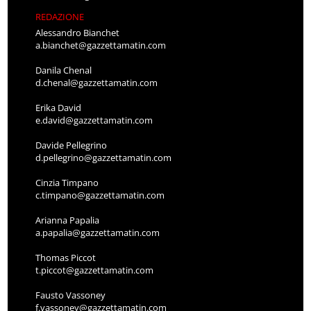
REDAZIONE
Alessandro Bianchet
a.bianchet@gazzettamatin.com
Danila Chenal
d.chenal@gazzettamatin.com
Erika David
e.david@gazzettamatin.com
Davide Pellegrino
d.pellegrino@gazzettamatin.com
Cinzia Timpano
c.timpano@gazzettamatin.com
Arianna Papalia
a.papalia@gazzettamatin.com
Thomas Piccot
t.piccot@gazzettamatin.com
Fausto Vassoney
f.vassoney@gazzettamatin.com