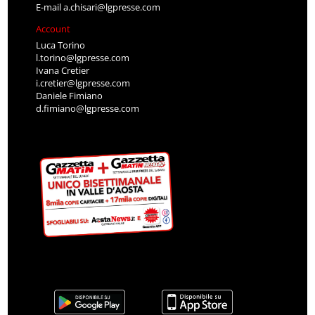
E-mail
a.chisari@lgpresse.com
Account
Luca Torino
l.torino@lgpresse.com
Ivana Cretier
i.cretier@lgpresse.com
Daniele Fimiano
d.fimiano@lgpresse.com