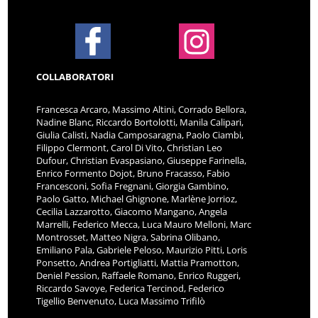
COLLABORATORI
Francesca Arcaro, Massimo Altini, Corrado Bellora,
Nadine Blanc, Riccardo Bortolotti, Manila Calipari,
Giulia Calisti, Nadia Camposaragna, Paolo Ciambi,
Filippo Clermont, Carol Di Vito, Christian Leo
Dufour, Christian Evaspasiano, Giuseppe Farinella,
Enrico Formento Dojot, Bruno Fracasso, Fabio
Francesconi, Sofia Fregnani, Giorgia Gambino,
Paolo Gatto, Michael Ghignone, Marlène Jorrioz,
Cecilia Lazzarotto, Giacomo Mangano, Angela
Marrelli, Federico Mecca, Luca Mauro Melloni, Marc
Montrosset, Matteo Nigra, Sabrina Olibano,
Emiliano Pala, Gabriele Peloso, Maurizio Pitti, Loris
Ponsetto, Andrea Portigliatti, Mattia Pramotton,
Deniel Pession, Raffaele Romano, Enrico Ruggeri,
Riccardo Savoye, Federica Tercinod, Federico
Tigellio Benvenuto, Luca Massimo Trifilò