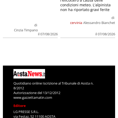
l'elicottero a causa delle
condizioni meteo. L'alpinista
non ha riportato gravi ferite
di
cervinia
Alessandro Bianchet
di
Cinzia Timpano
il 07/08/2026
il 07/08/2026
Quotidiano online Iscrizione al Tribunale di Aosta n.
8/2012
Autorizzazione del 13/12/2012
www.gazzettamatin.com
Editore
LG PRESSE S.R.L.
via Festaz, 52 11100 AOSTA