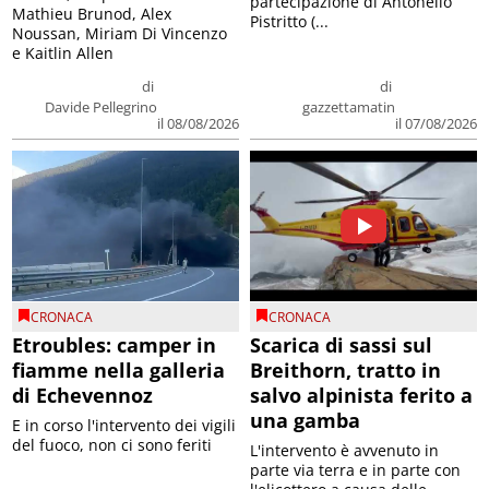
partecipazione di Antonello
Mathieu Brunod, Alex
Pistritto (...
Noussan, Miriam Di Vincenzo
e Kaitlin Allen
di
di
Davide Pellegrino
gazzettamatin
il 08/08/2026
il 07/08/2026
CRONACA
CRONACA
Etroubles: camper in
Scarica di sassi sul
fiamme nella galleria
Breithorn, tratto in
di Echevennoz
salvo alpinista ferito a
una gamba
E in corso l'intervento dei vigili
del fuoco, non ci sono feriti
L'intervento è avvenuto in
parte via terra e in parte con