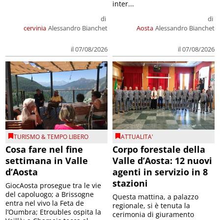
inter...
di
di
cervinia
Alessandro Bianchet
Aosta
Alessandro Bianchet
il 07/08/2026
il 07/08/2026
TURISMO & TEMPO LIBERO
ATTUALITA'
Cosa fare nel fine
Corpo forestale della
settimana in Valle
Valle d’Aosta: 12 nuovi
d’Aosta
agenti in servizio in 8
stazioni
GiocAosta prosegue tra le vie
del capoluogo; a Brissogne
Questa mattina, a palazzo
entra nel vivo la Feta de
regionale, si è tenuta la
l’Oumbra; Etroubles ospita la
cerimonia di giuramento