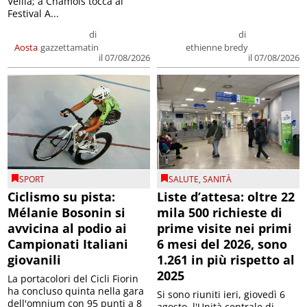
Veillà; a Chamois tocca al
Festival A...
di
di
Aosta
gazzettamatin
ethienne bredy
il 07/08/2026
il 07/08/2026
SPORT
SALUTE
,
SANITÀ
Ciclismo su pista:
Liste d’attesa: oltre 22
Mélanie Bosonin si
mila 500 richieste di
avvicina al podio ai
prime visite nei primi
Campionati Italiani
6 mesi del 2026, sono
giovanili
1.261 in più rispetto al
2025
La portacolori del Cicli Fiorin
ha concluso quinta nella gara
Si sono riuniti ieri, giovedì 6
dell'omnium con 95 punti a 8
agosto, l'Unità centrale di