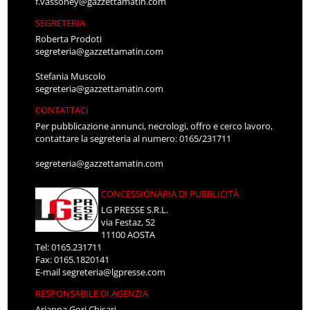
f.vassoney@gazzettamatin.com
SEGRETERIA
Roberta Prodoti
segreteria@gazzettamatin.com
Stefania Muscolo
segreteria@gazzettamatin.com
CONTATTACI
Per pubblicazione annunci, necrologi, offro e cerco lavoro,
contattare la segreteria al numero: 0165/231711
segreteria@gazzettamatin.com
CONCESSIONARIA DI PUBBLICITÀ
LG PRESSE S.R.L.
via Festaz, 52
11100 AOSTA
Tel: 0165.231711
Fax: 0165.1820141
E-mail
segreteria@lgpresse.com
RESPONSABILE DI AGENZIA
Arianna Gori Chisari