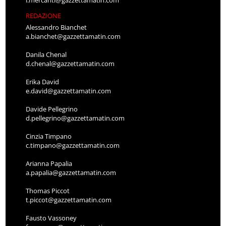
l.mercanti@gazzettamatin.com
REDAZIONE
Alessandro Bianchet
a.bianchet@gazzettamatin.com
Danila Chenal
d.chenal@gazzettamatin.com
Erika David
e.david@gazzettamatin.com
Davide Pellegrino
d.pellegrino@gazzettamatin.com
Cinzia Timpano
c.timpano@gazzettamatin.com
Arianna Papalia
a.papalia@gazzettamatin.com
Thomas Piccot
t.piccot@gazzettamatin.com
Fausto Vassoney