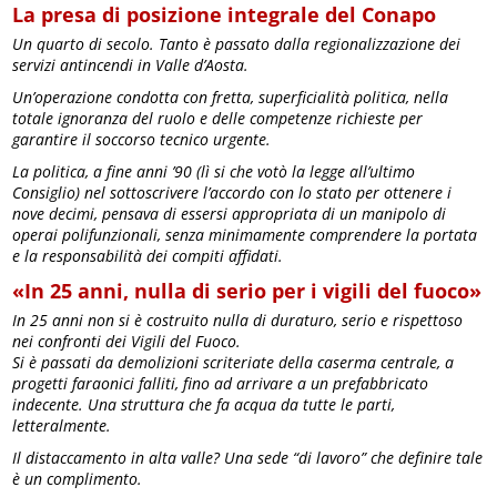
La presa di posizione integrale del Conapo
Un quarto di secolo. Tanto è passato dalla regionalizzazione dei
servizi antincendi in Valle d’Aosta.
Un’operazione condotta con fretta, superficialità politica, nella
totale ignoranza del ruolo e delle competenze richieste per
garantire il soccorso tecnico urgente.
La politica, a fine anni ’90 (lì si che votò la legge all’ultimo
Consiglio) nel sottoscrivere l’accordo con lo stato per ottenere i
nove decimi, pensava di essersi appropriata di un manipolo di
operai polifunzionali, senza minimamente comprendere la portata
e la responsabilità dei compiti affidati.
«In 25 anni, nulla di serio per i vigili del fuoco»
In 25 anni non si è costruito nulla di duraturo, serio e rispettoso
nei confronti dei Vigili del Fuoco.
Si è passati da demolizioni scriteriate della caserma centrale, a
progetti faraonici falliti, fino ad arrivare a un prefabbricato
indecente. Una struttura che fa acqua da tutte le parti,
letteralmente.
Il distaccamento in alta valle? Una sede “di lavoro” che definire tale
è un complimento.