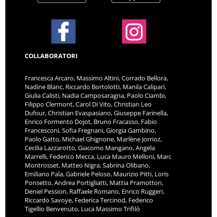
COLLABORATORI
Francesca Arcaro, Massimo Altini, Corrado Bellora,
Nadine Blanc, Riccardo Bortolotti, Manila Calipari,
Giulia Calisti, Nadia Camposaragna, Paolo Ciambi,
Filippo Clermont, Carol Di Vito, Christian Leo
Dufour, Christian Evaspasiano, Giuseppe Farinella,
Enrico Formento Dojot, Bruno Fracasso, Fabio
Francesconi, Sofia Fregnani, Giorgia Gambino,
Paolo Gatto, Michael Ghignone, Marlène Jorrioz,
Cecilia Lazzarotto, Giacomo Mangano, Angela
Marrelli, Federico Mecca, Luca Mauro Melloni, Marc
Montrosset, Matteo Nigra, Sabrina Olibano,
Emiliano Pala, Gabriele Peloso, Maurizio Pitti, Loris
Ponsetto, Andrea Portigliatti, Mattia Pramotton,
Deniel Pession, Raffaele Romano, Enrico Ruggeri,
Riccardo Savoye, Federica Tercinod, Federico
Tigellio Benvenuto, Luca Massimo Trifilò