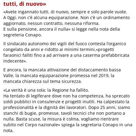
tutti, di nuovo»
«Avete ingannato tutti, di nuovo, sempre e solo parole vuote.
A 0ggi, non c’è alcuna equiparazione. Non c’è un ordinamento
aggiornato, nessun contratto, nessuna riforma.
E sulla pensione, ancora il nulla» si legge nella nota della
segreteria Conapo.
Il sindacato autonomo dei vigili del fuoco contesta l’organico
congelato da anni e ridotto ai minimi termini,«progetti
faraonici falliti fino a ad arrivare a una caserma prefabbricata
indecente».
E ancora, la mancata attivazione del distaccamento bassa
Valle, la mancata equiparazione promessa nel 2019, la
mancata chiarezza sul tema sicurezza.
«La verità è una sola: la Regione ha fallito.
Ha tentato di legiferare dove non ha competenza, ha sprecato
soldi pubblici in consulenze e progetti inutili. Ha calpestato la
professionalità e la dignità dei lavoratori. Dopo 25 anni, siamo
stanchi di bugie, promesse, tavoli tecnici che non portano a
nulla. Basta scuse, la misura è colma, vogliamo rientrare
subito nel Corpo nazionale» spiega la segretaria Conapo in una
nota.