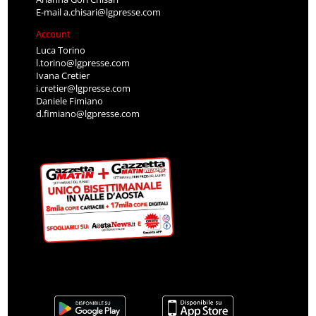
E-mail
a.chisari@lgpresse.com
Account
Luca Torino
l.torino@lgpresse.com
Ivana Cretier
i.cretier@lgpresse.com
Daniele Fimiano
d.fimiano@lgpresse.com