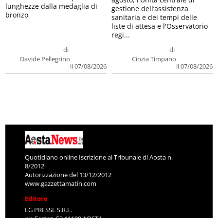
lunghezze dalla medaglia di
gestione dell’assistenza
bronzo
sanitaria e dei tempi delle
liste di attesa e l'Osservatorio
regi...
di
di
Davide Pellegrino
Cinzia Timpano
il 07/08/2026
il 07/08/2026
Quotidiano online Iscrizione al Tribunale di Aosta n.
8/2012
Autorizzazione del 13/12/2012
www.gazzettamatin.com
Editore
LG PRESSE S.R.L.