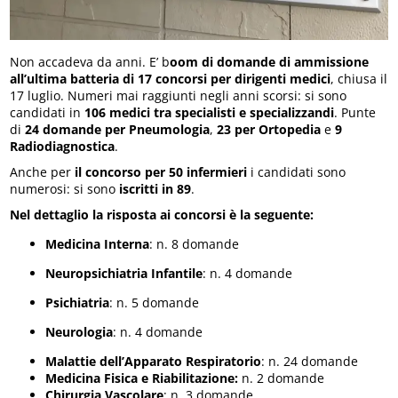
Non accadeva da anni. E’ b
oom di domande di ammissione
all’ultima batteria di 17 concorsi per dirigenti medici
, chiusa il
17 luglio. Numeri mai raggiunti negli anni scorsi: si sono
candidati in
106 medici tra specialisti e specializzandi
. Punte
di
24 domande per Pneumologia
,
23 per Ortopedia
e
9
Radiodiagnostica
.
Anche per
il concorso per 50 infermieri
i candidati sono
numerosi: si sono
iscritti in 89
.
Nel dettaglio la risposta ai concorsi è la seguente:
Medicina Interna
: n. 8 domande
Neuropsichiatria Infantile
: n. 4 domande
Psichiatria
: n. 5 domande
Neurologia
: n. 4 domande
Malattie dell’Apparato Respiratorio
: n. 24 domande
Medicina Fisica e Riabilitazione:
n. 2 domande
Chirurgia Vascolare
: n. 3 domande