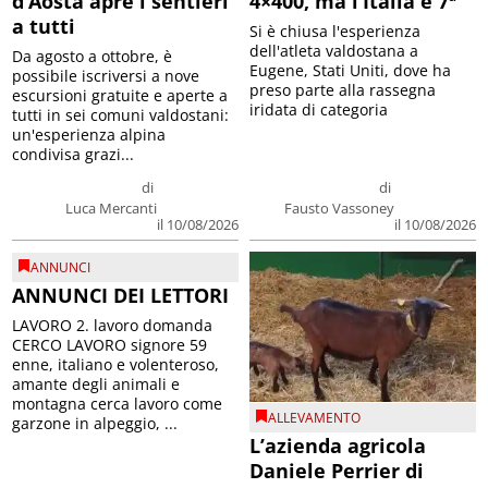
d’Aosta apre i sentieri
4×400, ma l’Italia è 7ª
a tutti
Si è chiusa l'esperienza
dell'atleta valdostana a
Da agosto a ottobre, è
Eugene, Stati Uniti, dove ha
possibile iscriversi a nove
preso parte alla rassegna
escursioni gratuite e aperte a
iridata di categoria
tutti in sei comuni valdostani:
un'esperienza alpina
condivisa grazi...
di
di
Luca Mercanti
Fausto Vassoney
il 10/08/2026
il 10/08/2026
ANNUNCI
ANNUNCI DEI LETTORI
LAVORO 2. lavoro domanda
CERCO LAVORO signore 59
enne, italiano e volenteroso,
amante degli animali e
montagna cerca lavoro come
ALLEVAMENTO
garzone in alpeggio, ...
L’azienda agricola
Daniele Perrier di