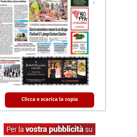
Clicca e scarica la copia