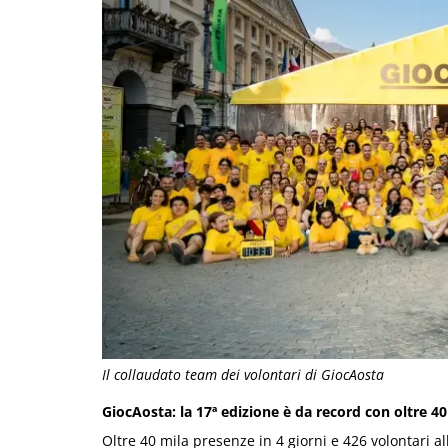
Il collaudato team dei volontari di GiocAosta
GiocAosta: la 17ª edizione è da record con oltre 4
Oltre 40 mila presenze in 4 giorni e 426 volontari al