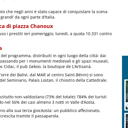
ento che negli anni è stato capace di conquistare la scena
randi’ da ogni parte d’Italia.
eca di piazza Chanoux
o i prestiti ieri pomeriggio, lunedì, a quota 10.331 contro
a
ti del programma, distribuiti in ogni luogo della città: dai
, passando per i monumenti medievali e gli spazi museali,
s Cidac, il pub Gekoo, la boutique de L’Artisanà.
 Torre dei Balivi, dal MAR al centro Saint-Bénin) si sono
el Seminario, Palais Lostan, il chiostro della Cattedrale.
nzitutto non-valdostano (73% del totale): l’84% dei turisti
o nel 56% dei casi almeno 3 notti in Valle d’Aosta.
no alla sua terza giocAosta: un pubblico affezionato,
crescita tramite il passaparola.