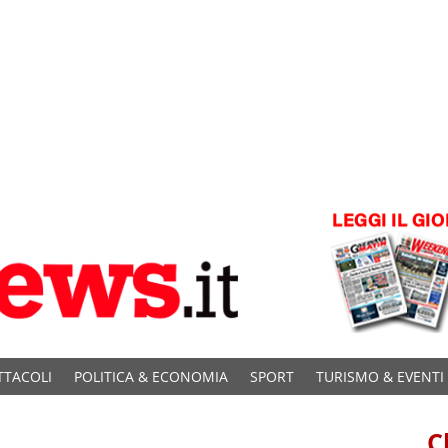
TTACOLI
POLITICA & ECONOMIA
SPORT
TURISMO & EVENTI
C