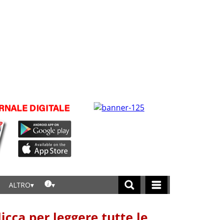
ALTRO
licca per leggere tutte le