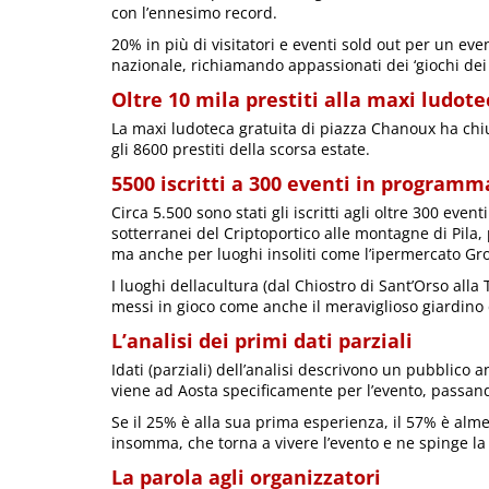
con l’ennesimo record.
20% in più di visitatori e eventi sold out per un ev
nazionale, richiamando appassionati dei ‘giochi dei g
Oltre 10 mila prestiti alla maxi ludot
La maxi ludoteca gratuita di piazza Chanoux ha chius
gli 8600 prestiti della scorsa estate.
5500 iscritti a 300 eventi in programm
Circa 5.500 sono stati gli iscritti agli oltre 300 even
sotterranei del Criptoportico alle montagne di Pila
ma anche per luoghi insoliti come l’ipermercato Gro
I luoghi dellacultura (dal Chiostro di Sant’Orso alla
messi in gioco come anche il meraviglioso giardino d
L’analisi dei primi dati parziali
Idati (parziali) dell’analisi descrivono un pubblico a
viene ad Aosta specificamente per l’evento, passand
Se il 25% è alla sua prima esperienza, il 57% è alme
insomma, che torna a vivere l’evento e ne spinge la 
La parola agli organizzatori