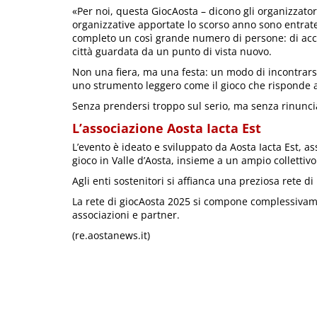
«Per noi, questa GiocAosta – dicono gli organizzatori
organizzative apportate lo scorso anno sono entrat
completo un così grande numero di persone: di acco
città guardata da un punto di vista nuovo.
Non una fiera, ma una festa: un modo di incontrars
uno strumento leggero come il gioco che risponde a
Senza prendersi troppo sul serio, ma senza rinuncia
L’associazione Aosta Iacta Est
L’evento è ideato e sviluppato da Aosta Iacta Est, a
gioco in Valle d’Aosta, insieme a un ampio collettivo 
Agli enti sostenitori si affianca una preziosa rete d
La rete di giocAosta 2025 si compone complessivamen
associazioni e partner.
(re.aostanews.it)