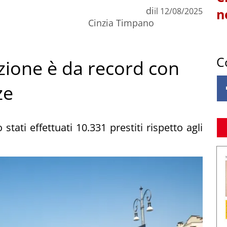
di
il
12/08/2025
n
Cinzia Timpano
C
izione è da record con
ze
tati effettuati 10.331 prestiti rispetto agli