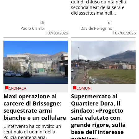
quindi chiuso quinta nella
seconda heat della sera e
diciassettesima nell...
di
di
Paolo Ciambi
Davide Pellegrino
il 07/08/2026
il 07/08/2026
CRONACA
COMUNI
Maxi operazione al
Supermercato al
carcere di Brissogne:
Quartiere Dora, il
sequestrate armi
sindaco: «Progetto
bianche e un cellulare
sarà valutato con
grande rigore, sulla
L'intervento ha coinvolto un
base dell’interesse
centinaio di uomini della
Polizia penitenziaria,
pubblico»