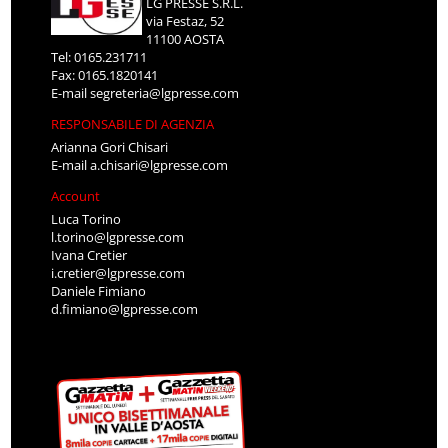
LG PRESSE S.R.L.
via Festaz, 52
11100 AOSTA
Tel: 0165.231711
Fax: 0165.1820141
E-mail
segreteria@lgpresse.com
RESPONSABILE DI AGENZIA
Arianna Gori Chisari
E-mail
a.chisari@lgpresse.com
Account
Luca Torino
l.torino@lgpresse.com
Ivana Cretier
i.cretier@lgpresse.com
Daniele Fimiano
d.fimiano@lgpresse.com