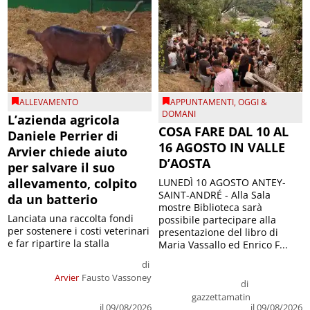
ALLEVAMENTO
APPUNTAMENTI
,
OGGI &
DOMANI
L’azienda agricola
COSA FARE DAL 10 AL
Daniele Perrier di
16 AGOSTO IN VALLE
Arvier chiede aiuto
D’AOSTA
per salvare il suo
allevamento, colpito
LUNEDÌ 10 AGOSTO ANTEY-
SAINT-ANDRÉ - Alla Sala
da un batterio
mostre Biblioteca sarà
Lanciata una raccolta fondi
possibile partecipare alla
per sostenere i costi veterinari
presentazione del libro di
e far ripartire la stalla
Maria Vassallo ed Enrico F...
di
Arvier
Fausto Vassoney
di
gazzettamatin
il 09/08/2026
il 09/08/2026