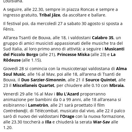
Louisiana.
A seguire, alle 22.30, sempre in piazza Roncas e sempre a
ingresso gratuito,
Tribal Jâze
, da ascoltare e ballare.
Il festival poi, da mercoledì 27 a sabato 30 agosto si sposta a
Fénis.
All’area Tsantì de Bouva, alle 18, i valdostani
Calabro 35
, un
gruppo di amici musicisti appassionati delle musiche tra del
Sud Italia, al loro primo anno di attività; a seguire i
Musicanti
del Piccolo Borgo
(alle 21),
Princesse Miska
(alle 23) e
La
Rôdeuse
(alle 1.15).
Giovedì 28 si comincia con la musicoterapi valdostana di
Alma
Soul Music
, alle 16 al Mav, poi alle 18, all’arena di Tsantì de
Bouva, il
Duo Sarzier-Simonnin
, alle 21 il
Source Quintet
, alle
23 il
Miscellaneis Quartet
, per chiudere alle 0.10 con
Mbraia.
Venerdì 29 alle 16 al Mav i
Blu L’Azard
proporranno
animazione per bambini da 0 a 99 anni, alle 18 all’areana si
esibiranno i
Lametròn
, alle 21 sarà proettato il film
Contrebandjì
, di Tèlécombat. musicato dal vivo, alle 22 il palco
sarò di nuovo dei valdostani
l’Orage
con la nuova formazione,
alle 23.30 toccherà a
Illa
e chiuderà la serata
War-Sav
alle
1.20.