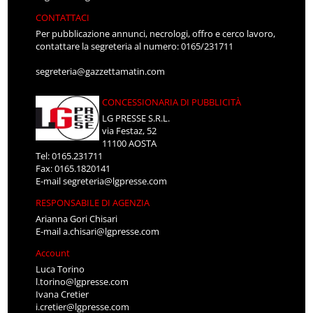
CONTATTACI
Per pubblicazione annunci, necrologi, offro e cerco lavoro,
contattare la segreteria al numero: 0165/231711
segreteria@gazzettamatin.com
CONCESSIONARIA DI PUBBLICITÀ
LG PRESSE S.R.L.
via Festaz, 52
11100 AOSTA
Tel: 0165.231711
Fax: 0165.1820141
E-mail
segreteria@lgpresse.com
RESPONSABILE DI AGENZIA
Arianna Gori Chisari
E-mail
a.chisari@lgpresse.com
Account
Luca Torino
l.torino@lgpresse.com
Ivana Cretier
i.cretier@lgpresse.com