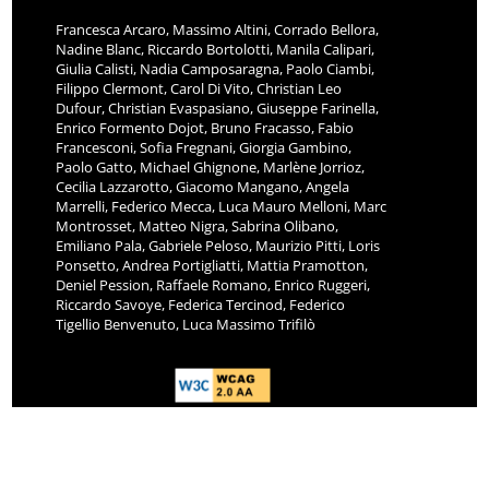
Francesca Arcaro, Massimo Altini, Corrado Bellora,
Nadine Blanc, Riccardo Bortolotti, Manila Calipari,
Giulia Calisti, Nadia Camposaragna, Paolo Ciambi,
Filippo Clermont, Carol Di Vito, Christian Leo
Dufour, Christian Evaspasiano, Giuseppe Farinella,
Enrico Formento Dojot, Bruno Fracasso, Fabio
Francesconi, Sofia Fregnani, Giorgia Gambino,
Paolo Gatto, Michael Ghignone, Marlène Jorrioz,
Cecilia Lazzarotto, Giacomo Mangano, Angela
Marrelli, Federico Mecca, Luca Mauro Melloni, Marc
Montrosset, Matteo Nigra, Sabrina Olibano,
Emiliano Pala, Gabriele Peloso, Maurizio Pitti, Loris
Ponsetto, Andrea Portigliatti, Mattia Pramotton,
Deniel Pession, Raffaele Romano, Enrico Ruggeri,
Riccardo Savoye, Federica Tercinod, Federico
Tigellio Benvenuto, Luca Massimo Trifilò