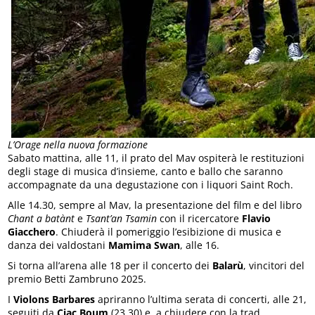
L’Orage nella nuova formazione
Sabato mattina, alle 11, il prato del Mav ospiterà le restituzioni
degli stage di musica d’insieme, canto e ballo che saranno
accompagnate da una degustazione con i liquori Saint Roch.
Alle 14.30, sempre al Mav, la presentazione del film e del libro
Chant a batànt
e
Tsant’an Tsamin
con il ricercatore
Flavio
Giacchero
. Chiuderà il pomeriggio l’esibizione di musica e
danza dei valdostani
Mamima Swan
, alle 16.
Si torna all’arena alle 18 per il concerto dei
Balarù
, vincitori del
premio Betti Zambruno 2025.
I
Violons Barbares
apriranno l’ultima serata di concerti, alle 21,
seguiti da
Ciac Boum
(23.30) e, a chiudere con la trad