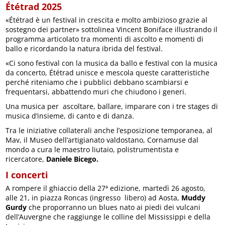
Ététrad 2025
«Ététrad è un festival in crescita e molto ambizioso grazie al
sostegno dei partner» sottolinea Vincent Boniface illustrando il
programma articolato tra momenti di ascolto e momenti di
ballo e ricordando la natura ibrida del festival.
«Ci sono festival con la musica da ballo e festival con la musica
da concerto, Ététrad unisce e mescola queste caratteristiche
perché riteniamo che i pubblici debbano scambiarsi e
frequentarsi, abbattendo muri che chiudono i generi.
Una musica per ascoltare, ballare, imparare con i tre stages di
musica d’insieme, di canto e di danza.
Tra le iniziative collaterali anche l’esposizione temporanea, al
Mav, il Museo dell’artigianato valdostano, Cornamuse dal
mondo a cura le maestro liutaio, polistrumentista e
ricercatore,
Daniele Bicego.
I concerti
A rompere il ghiaccio della 27ª edizione, martedì 26 agosto,
alle 21, in piazza Roncas (ingresso libero) ad Aosta,
Muddy
Gurdy
che proporranno un blues nato ai piedi dei vulcani
dell’Auvergne che raggiunge le colline del Mississippi e della