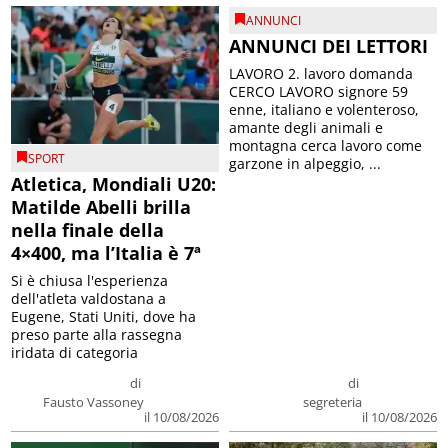
ANNUNCI
ANNUNCI DEI LETTORI
LAVORO 2. lavoro domanda
CERCO LAVORO signore 59
enne, italiano e volenteroso,
amante degli animali e
montagna cerca lavoro come
SPORT
garzone in alpeggio, ...
Atletica, Mondiali U20:
Matilde Abelli brilla
nella finale della
4×400, ma l’Italia è 7ª
Si è chiusa l'esperienza
dell'atleta valdostana a
Eugene, Stati Uniti, dove ha
preso parte alla rassegna
iridata di categoria
di
di
Fausto Vassoney
segreteria
il 10/08/2026
il 10/08/2026