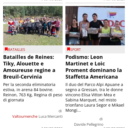
BATAILLES
SPORT
Batailles de Reines:
Podismo: Leon
Tiky, Alouette e
Martinet e Loic
Amoureuse regine a
Proment dominano la
Breuil-Cervinia
Staffetta Americana
Per la seconda eliminatoria
Il duo del Parco Alpi Apuane a
estiva, in arena 84 bovine.
segno a Gressan, tra le donne
Reinon, 763 Kg, Regina di peso
vincono Elisa Vitton Mea e
di giornata
Sabina Marquet, nel misto
trionfano Laura Segor e Mikael
Mongi...
di
Valtournenche
Luca Mercanti
di
Davide Pellegrino