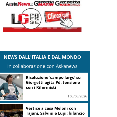
NEWS DALL'ITALIA E DAL MONDO
In collaborazione con Askanews
Banco Bpm, Castagna: Agricole
Italia? Valuteremo, ritengo
fusione molto solida
il 05/08/2026
Conti pubblici, Governo
incassa sì su clausola Ue. Lega