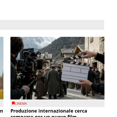
CINEMA
on
Produzione internazionale cerca
comparse per un nuovo film