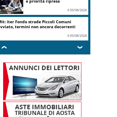
ottiene modifica a risoluzione
il 05/08/2026
Delmastro, Camera dice no a
uso chat con Caroccia: in aula
bagarre e proteste opposizioni
il 05/08/2026
❮
❯