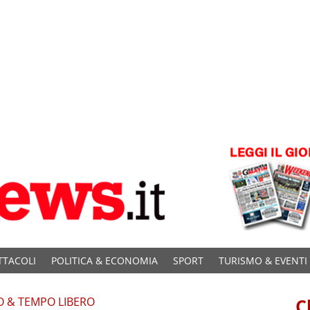
TTACOLI
POLITICA & ECONOMIA
SPORT
TURISMO & EVENTI
O & TEMPO LIBERO
C