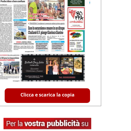
Clicca e scarica la copia