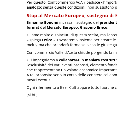
Per questo, Confcommercio VdA ribadisce «l’import
analogo
: senza queste condizioni, non sussistono 
Stop al Mercato Europeo, sostegno di
Ermanno Bonomi
incassa il sostegno del
president
format del Mercato Europeo, Giacomo Errico
.
«Siamo molto dispiaciuti di questa scelta, ma l’acco
– spiega
Errico
-. Lavoreremo insieme per creare le c
molto, ma che prenderà forma solo con le giuste ga
Confcommercio Valle d’Aosta chiude porgendo la m
«Ci impegniamo a
collaborare in maniera costrutt
l’esclusività dei vari eventi proposti, elemento fond
che rappresentano un volano economico importante pe
A tal proposito sono in corso delle concrete collab
nostri eventi».
Ogni riferimento a Beer Cult appare tutto fuorché c
(al.bi.)