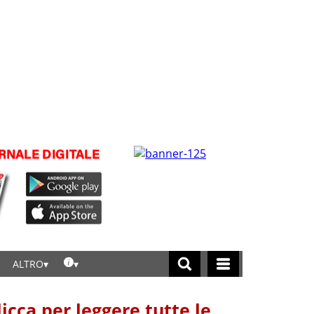
ALTRO
licca per leggere tutte le