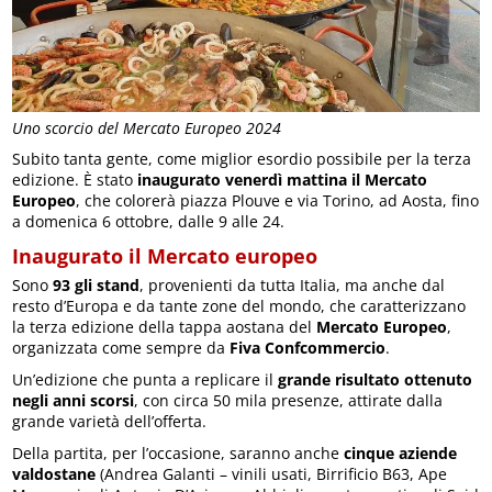
Uno scorcio del Mercato Europeo 2024
Subito tanta gente, come miglior esordio possibile per la terza
edizione. È stato
inaugurato venerdì mattina il Mercato
Europeo
, che colorerà piazza Plouve e via Torino, ad Aosta, fino
a domenica 6 ottobre, dalle 9 alle 24.
Inaugurato il Mercato europeo
Sono
93 gli stand
, provenienti da tutta Italia, ma anche dal
resto d’Europa e da tante zone del mondo, che caratterizzano
la terza edizione della tappa aostana del
Mercato Europeo
,
organizzata come sempre da
Fiva Confcommercio
.
Un’edizione che punta a replicare il
grande risultato ottenuto
negli anni scorsi
, con circa 50 mila presenze, attirate dalla
grande varietà dell’offerta.
Della partita, per l’occasione, saranno anche
cinque aziende
valdostane
(Andrea Galanti – vinili usati, Birrificio B63, Ape