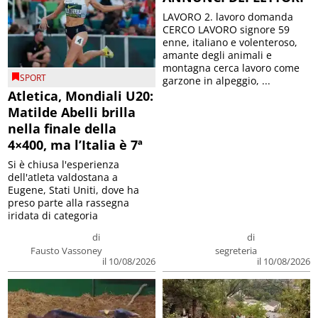
LAVORO 2. lavoro domanda
CERCO LAVORO signore 59
enne, italiano e volenteroso,
amante degli animali e
montagna cerca lavoro come
SPORT
garzone in alpeggio, ...
Atletica, Mondiali U20:
Matilde Abelli brilla
nella finale della
4×400, ma l’Italia è 7ª
Si è chiusa l'esperienza
dell'atleta valdostana a
Eugene, Stati Uniti, dove ha
preso parte alla rassegna
iridata di categoria
di
di
Fausto Vassoney
segreteria
il 10/08/2026
il 10/08/2026