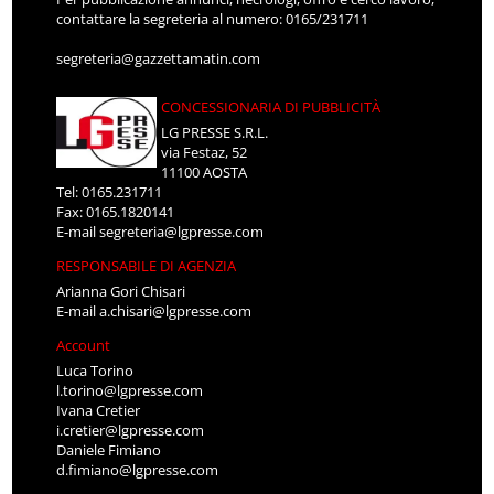
contattare la segreteria al numero: 0165/231711
segreteria@gazzettamatin.com
CONCESSIONARIA DI PUBBLICITÀ
LG PRESSE S.R.L.
via Festaz, 52
11100 AOSTA
Tel: 0165.231711
Fax: 0165.1820141
E-mail
segreteria@lgpresse.com
RESPONSABILE DI AGENZIA
Arianna Gori Chisari
E-mail
a.chisari@lgpresse.com
Account
Luca Torino
l.torino@lgpresse.com
Ivana Cretier
i.cretier@lgpresse.com
Daniele Fimiano
d.fimiano@lgpresse.com