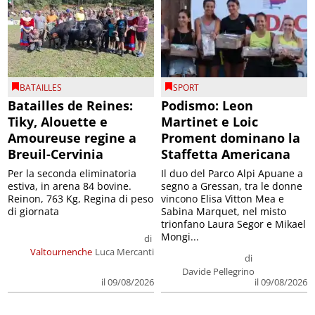
BATAILLES
SPORT
Batailles de Reines:
Podismo: Leon
Tiky, Alouette e
Martinet e Loic
Amoureuse regine a
Proment dominano la
Breuil-Cervinia
Staffetta Americana
Per la seconda eliminatoria
Il duo del Parco Alpi Apuane a
estiva, in arena 84 bovine.
segno a Gressan, tra le donne
Reinon, 763 Kg, Regina di peso
vincono Elisa Vitton Mea e
di giornata
Sabina Marquet, nel misto
trionfano Laura Segor e Mikael
Mongi...
di
Valtournenche
Luca Mercanti
di
Davide Pellegrino
il 09/08/2026
il 09/08/2026