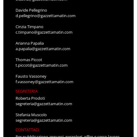
Davide Pellegrino
d.pellegrino@gazzettamatin.com
Cinzia Timpano
c.timpano@gazzettamatin.com
Arianna Papalia
a.papalia@gazzettamatin.com
Thomas Piccot
t.piccot@gazzettamatin.com
Fausto Vassoney
f.vassoney@gazzettamatin.com
SEGRETERIA
Roberta Prodoti
segreteria@gazzettamatin.com
Stefania Muscolo
segreteria@gazzettamatin.com
CONTATTACI
Per pubblicazione annunci, necrologi, offro e cerco lavoro,