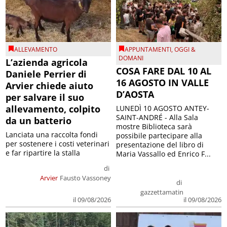
ALLEVAMENTO
APPUNTAMENTI
,
OGGI &
DOMANI
L’azienda agricola
COSA FARE DAL 10 AL
Daniele Perrier di
16 AGOSTO IN VALLE
Arvier chiede aiuto
D’AOSTA
per salvare il suo
allevamento, colpito
LUNEDÌ 10 AGOSTO ANTEY-
SAINT-ANDRÉ - Alla Sala
da un batterio
mostre Biblioteca sarà
Lanciata una raccolta fondi
possibile partecipare alla
per sostenere i costi veterinari
presentazione del libro di
e far ripartire la stalla
Maria Vassallo ed Enrico F...
di
Arvier
Fausto Vassoney
di
gazzettamatin
il 09/08/2026
il 09/08/2026