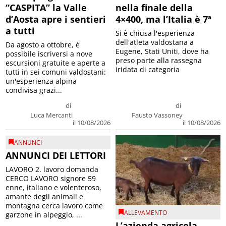
“CASPITA” la Valle
nella finale della
d’Aosta apre i sentieri
4×400, ma l’Italia è 7ª
a tutti
Si è chiusa l'esperienza
dell'atleta valdostana a
Da agosto a ottobre, è
Eugene, Stati Uniti, dove ha
possibile iscriversi a nove
preso parte alla rassegna
escursioni gratuite e aperte a
iridata di categoria
tutti in sei comuni valdostani:
un'esperienza alpina
condivisa grazi...
di
di
Luca Mercanti
Fausto Vassoney
il 10/08/2026
il 10/08/2026
ANNUNCI
ANNUNCI DEI LETTORI
LAVORO 2. lavoro domanda
CERCO LAVORO signore 59
enne, italiano e volenteroso,
amante degli animali e
montagna cerca lavoro come
ALLEVAMENTO
garzone in alpeggio, ...
L’azienda agricola