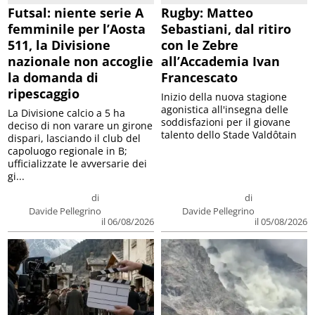
Futsal: niente serie A
Rugby: Matteo
femminile per l’Aosta
Sebastiani, dal ritiro
511, la Divisione
con le Zebre
nazionale non accoglie
all’Accademia Ivan
la domanda di
Francescato
ripescaggio
Inizio della nuova stagione
agonistica all'insegna delle
La Divisione calcio a 5 ha
soddisfazioni per il giovane
deciso di non varare un girone
talento dello Stade Valdôtain
dispari, lasciando il club del
capoluogo regionale in B;
ufficializzate le avversarie dei
gi...
di
di
Davide Pellegrino
Davide Pellegrino
il 06/08/2026
il 05/08/2026