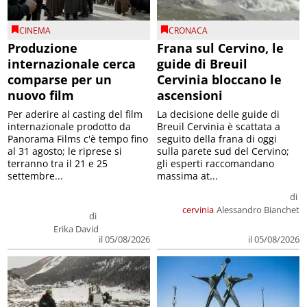
CINEMA
CRONACA
Produzione
Frana sul Cervino, le
internazionale cerca
guide di Breuil
comparse per un
Cervinia bloccano le
nuovo film
ascensioni
Per aderire al casting del film
La decisione delle guide di
internazionale prodotto da
Breuil Cervinia è scattata a
Panorama Films c'è tempo fino
seguito della frana di oggi
al 31 agosto; le riprese si
sulla parete sud del Cervino;
terranno tra il 21 e 25
gli esperti raccomandano
settembre...
massima at...
di
cervinia
Alessandro Bianchet
di
Erika David
il 05/08/2026
il 05/08/2026