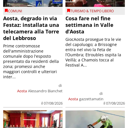
COMUNI
TURISMO & TEMPO LIBERO
Aosta, degrado in via
Cosa fare nel fine
Festaz: installata una
settimana in Valle
telecamera alla Torre
d’Aosta
del Lebbroso
GiocAosta prosegue tra le vie
del capoluogo; a Brissogne
Prime contromosse
entra nel vivo la Feta de
dell'amministrazione
l’Oumbra; Etroubles ospita la
comunale dopo l'esposto
Veillà; a Chamois tocca al
presentato da residenti della
Festival A...
zona; promessi anche
maggiori controlli e ulteriori
inter...
di
Aosta
Alessandro Bianchet
di
Aosta
gazzettamatin
il 07/08/2026
il 07/08/2026