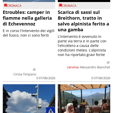
CRONACA
CRONACA
Etroubles: camper in
Scarica di sassi sul
fiamme nella galleria
Breithorn, tratto in
di Echevennoz
salvo alpinista ferito a
una gamba
E in corso l'intervento dei vigili
del fuoco, non ci sono feriti
L'intervento è avvenuto in
parte via terra e in parte con
l'elicottero a causa delle
condizioni meteo. L'alpinista
non ha riportato gravi ferite
di
cervinia
Alessandro Bianchet
di
Cinzia Timpano
il 07/08/2026
il 07/08/2026