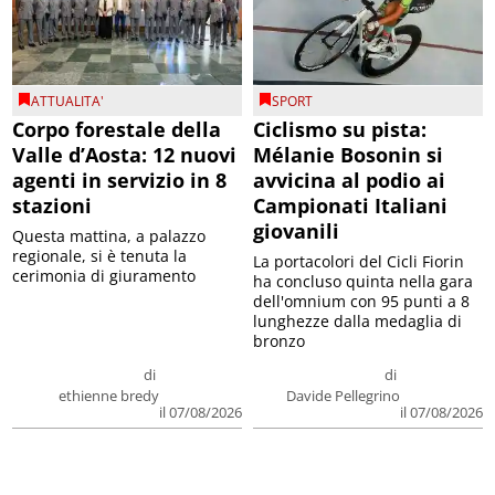
ATTUALITA'
SPORT
Corpo forestale della
Ciclismo su pista:
Valle d’Aosta: 12 nuovi
Mélanie Bosonin si
agenti in servizio in 8
avvicina al podio ai
stazioni
Campionati Italiani
giovanili
Questa mattina, a palazzo
regionale, si è tenuta la
La portacolori del Cicli Fiorin
cerimonia di giuramento
ha concluso quinta nella gara
dell'omnium con 95 punti a 8
lunghezze dalla medaglia di
bronzo
di
di
ethienne bredy
Davide Pellegrino
il 07/08/2026
il 07/08/2026