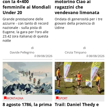
con la 4×400
motorino Ciao ai
femminile ai Mondiali
ragazzini che
Under 20
vendevano limonata
Grande prestazione delle
Ondata di generosità per i tre
azzurre - con tanto di record
giovani della provincia di
nazionale - sulla pista di
Udine
Eugene, la gara per l'oro alle
23.42 (ora italiana) di questa
notte
di
di
Davide Pellegrino
Cinzia Timpano
il 09/08/2026
il 08/08/2026
MONTAGNA
SPORT
8 agosto 1786, la prima
Trail: Daniel Thedy e