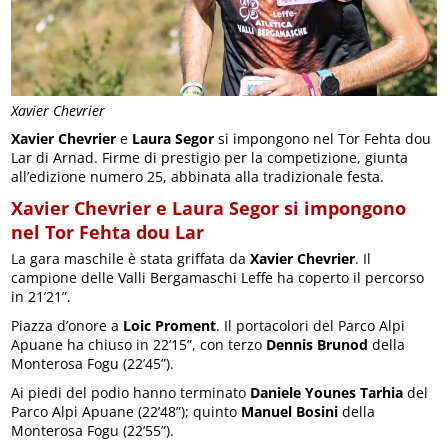
Xavier Chevrier
Xavier Chevrier
e
Laura Segor
si impongono nel Tor Fehta dou
Lar di Arnad. Firme di prestigio per la competizione, giunta
all’edizione numero 25, abbinata alla tradizionale festa.
Xavier Chevrier e Laura Segor si impongono
nel Tor Fehta dou Lar
La gara maschile è stata griffata da
Xavier Chevrier
. Il
campione delle Valli Bergamaschi Leffe ha coperto il percorso
in 21’21”.
Piazza d’onore a
Loic Proment
. Il portacolori del Parco Alpi
Apuane ha chiuso in 22’15”, con terzo
Dennis Brunod
della
Monterosa Fogu (22’45”).
Ai piedi del podio hanno terminato
Daniele Younes Tarhia
del
Parco Alpi Apuane (22’48”); quinto
Manuel Bosini
della
Monterosa Fogu (22’55”).