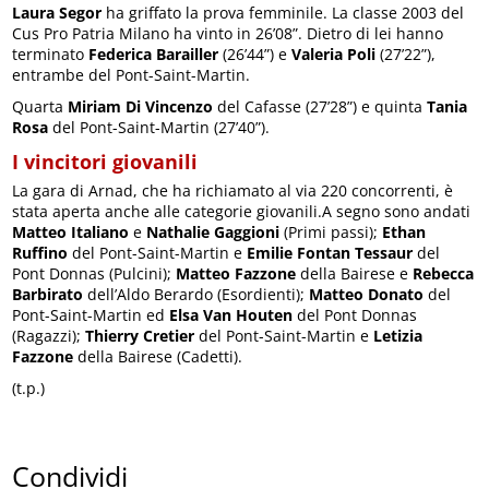
Laura Segor
ha griffato la prova femminile. La classe 2003 del
Cus Pro Patria Milano ha vinto in 26’08”. Dietro di lei hanno
terminato
Federica Barailler
(26’44”) e
Valeria Poli
(27’22”),
entrambe del Pont-Saint-Martin.
Quarta
Miriam Di Vincenzo
del Cafasse (27’28”) e quinta
Tania
Rosa
del Pont-Saint-Martin (27’40”).
I vincitori giovanili
La gara di Arnad, che ha richiamato al via 220 concorrenti, è
stata aperta anche alle categorie giovanili.A segno sono andati
Matteo Italiano
e
Nathalie Gaggioni
(Primi passi);
Ethan
Ruffino
del Pont-Saint-Martin e
Emilie Fontan Tessaur
del
Pont Donnas (Pulcini);
Matteo Fazzone
della Bairese e
Rebecca
Barbirato
dell’Aldo Berardo (Esordienti);
Matteo Donato
del
Pont-Saint-Martin ed
Elsa Van Houten
del Pont Donnas
(Ragazzi);
Thierry Cretier
del Pont-Saint-Martin e
Letizia
Fazzone
della Bairese (Cadetti).
(t.p.)
Condividi