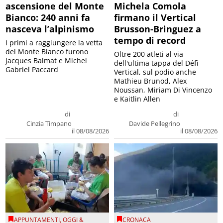
ascensione del Monte
Michela Comola
Bianco: 240 anni fa
firmano il Vertical
nasceva l’alpinismo
Brusson-Bringuez a
tempo di record
I primi a raggiungere la vetta
del Monte Bianco furono
Oltre 200 atleti al via
Jacques Balmat e Michel
dell'ultima tappa del Défì
Gabriel Paccard
Vertical, sul podio anche
Mathieu Brunod, Alex
Noussan, Miriam Di Vincenzo
e Kaitlin Allen
di
di
Cinzia Timpano
Davide Pellegrino
il 08/08/2026
il 08/08/2026
APPUNTAMENTI
,
OGGI &
CRONACA