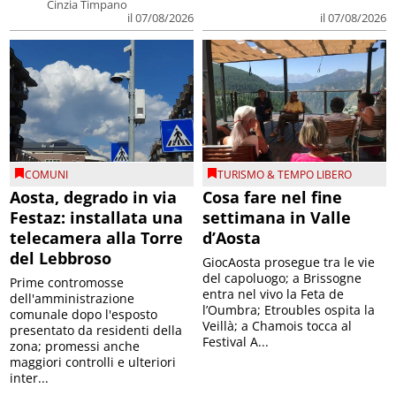
Cinzia Timpano
il 07/08/2026
il 07/08/2026
COMUNI
TURISMO & TEMPO LIBERO
Aosta, degrado in via
Cosa fare nel fine
Festaz: installata una
settimana in Valle
telecamera alla Torre
d’Aosta
del Lebbroso
GiocAosta prosegue tra le vie
del capoluogo; a Brissogne
Prime contromosse
entra nel vivo la Feta de
dell'amministrazione
l’Oumbra; Etroubles ospita la
comunale dopo l'esposto
Veillà; a Chamois tocca al
presentato da residenti della
Festival A...
zona; promessi anche
maggiori controlli e ulteriori
inter...