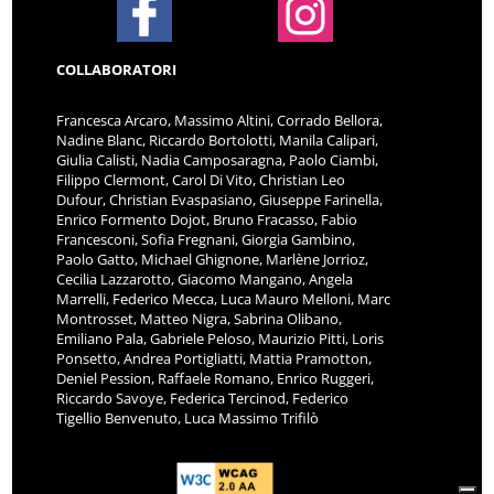
COLLABORATORI
Francesca Arcaro, Massimo Altini, Corrado Bellora,
Nadine Blanc, Riccardo Bortolotti, Manila Calipari,
Giulia Calisti, Nadia Camposaragna, Paolo Ciambi,
Filippo Clermont, Carol Di Vito, Christian Leo
Dufour, Christian Evaspasiano, Giuseppe Farinella,
Enrico Formento Dojot, Bruno Fracasso, Fabio
Francesconi, Sofia Fregnani, Giorgia Gambino,
Paolo Gatto, Michael Ghignone, Marlène Jorrioz,
Cecilia Lazzarotto, Giacomo Mangano, Angela
Marrelli, Federico Mecca, Luca Mauro Melloni, Marc
Montrosset, Matteo Nigra, Sabrina Olibano,
Emiliano Pala, Gabriele Peloso, Maurizio Pitti, Loris
Ponsetto, Andrea Portigliatti, Mattia Pramotton,
Deniel Pession, Raffaele Romano, Enrico Ruggeri,
Riccardo Savoye, Federica Tercinod, Federico
Tigellio Benvenuto, Luca Massimo Trifilò