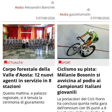
di
Aosta
Alessandro Bianchet
di
Aosta
gazzettamatin
il 07/08/2026
il 07/08/2026
ATTUALITA'
SPORT
Corpo forestale della
Ciclismo su pista:
Valle d’Aosta: 12 nuovi
Mélanie Bosonin si
agenti in servizio in 8
avvicina al podio ai
stazioni
Campionati Italiani
giovanili
Questa mattina, a palazzo
regionale, si è tenuta la
La portacolori del Cicli Fiorin
cerimonia di giuramento
ha concluso quinta nella gara
dell'omnium con 95 punti a 8