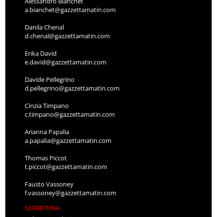
Alessandro Bianchet
a.bianchet@gazzettamatin.com
Danila Chenal
d.chenal@gazzettamatin.com
Erika David
e.david@gazzettamatin.com
Davide Pellegrino
d.pellegrino@gazzettamatin.com
Cinzia Timpano
c.timpano@gazzettamatin.com
Arianna Papalia
a.papalia@gazzettamatin.com
Thomas Piccot
t.piccot@gazzettamatin.com
Fausto Vassoney
f.vassoney@gazzettamatin.com
SEGRETERIA