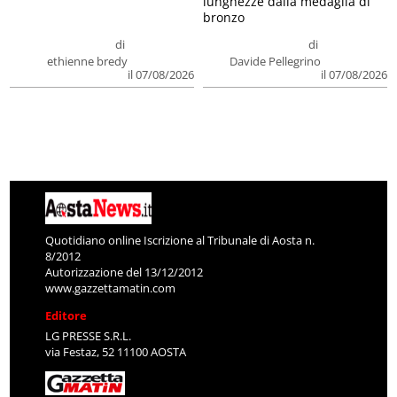
lunghezze dalla medaglia di
bronzo
di
di
ethienne bredy
Davide Pellegrino
il 07/08/2026
il 07/08/2026
Quotidiano online Iscrizione al Tribunale di Aosta n.
8/2012
Autorizzazione del 13/12/2012
www.gazzettamatin.com
Editore
LG PRESSE S.R.L.
via Festaz, 52 11100 AOSTA