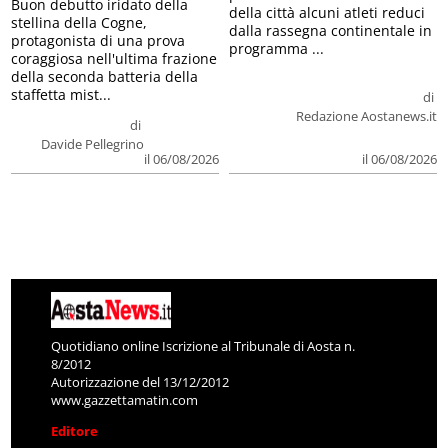
Buon debutto iridato della
della città alcuni atleti reduci
stellina della Cogne,
dalla rassegna continentale in
protagonista di una prova
programma ...
coraggiosa nell'ultima frazione
della seconda batteria della
staffetta mist...
di
Redazione Aostanews.it
di
Davide Pellegrino
il 06/08/2026
il 06/08/2026
Quotidiano online Iscrizione al Tribunale di Aosta n.
8/2012
Autorizzazione del 13/12/2012
www.gazzettamatin.com
Editore