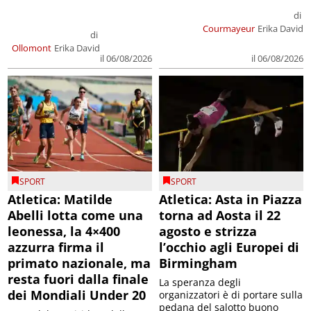
di
Courmayeur
Erika David
di
Ollomont
Erika David
il 06/08/2026
il 06/08/2026
SPORT
SPORT
Atletica: Matilde
Atletica: Asta in Piazza
Abelli lotta come una
torna ad Aosta il 22
leonessa, la 4×400
agosto e strizza
azzurra firma il
l’occhio agli Europei di
primato nazionale, ma
Birmingham
resta fuori dalla finale
La speranza degli
dei Mondiali Under 20
organizzatori è di portare sulla
pedana del salotto buono