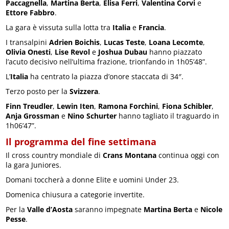
Paccagnella
,
Martina Berta
,
Elisa Ferri
,
Valentina Corvi
e
Ettore Fabbro
.
La gara è vissuta sulla lotta tra
Italia
e
Francia
.
I transalpini
Adrien Boichis
,
Lucas Teste
,
Loana Lecomte
,
Olivia Onesti
,
Lise Revol
e
Joshua Dubau
hanno piazzato
l’acuto decisivo nell’ultima frazione, trionfando in 1h05’48”.
L’
Italia
ha centrato la piazza d’onore staccata di 34″.
Terzo posto per la
Svizzera
.
Finn Treudler
,
Lewin Iten
,
Ramona Forchini
,
Fiona Schibler
,
Anja Grossman
e
Nino Schurter
hanno tagliato il traguardo in
1h06’47”.
Il programma del fine settimana
Il cross country mondiale di
Crans Montana
continua oggi con
la gara Juniores.
Domani toccherà a donne Elite e uomini Under 23.
Domenica chiusura a categorie invertite.
Per la
Valle d’Aosta
saranno impegnate
Martina Berta
e
Nicole
Pesse
.