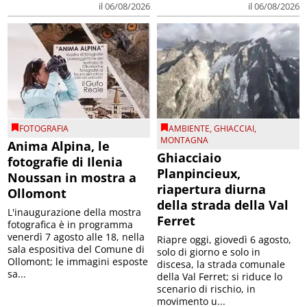
il 06/08/2026
il 06/08/2026
FOTOGRAFIA
AMBIENTE
,
GHIACCIAI
,
MONTAGNA
Anima Alpina, le
Ghiacciaio
fotografie di Ilenia
Planpincieux,
Noussan in mostra a
riapertura diurna
Ollomont
della strada della Val
L'inaugurazione della mostra
Ferret
fotografica è in programma
venerdì 7 agosto alle 18, nella
Riapre oggi, giovedì 6 agosto,
sala espositiva del Comune di
solo di giorno e solo in
Ollomont; le immagini esposte
discesa, la strada comunale
sa...
della Val Ferret; si riduce lo
scenario di rischio, in
movimento u...