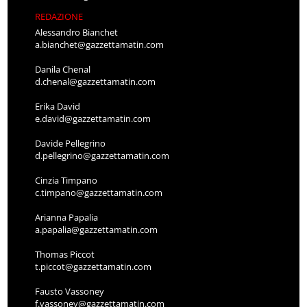
REDAZIONE
Alessandro Bianchet
a.bianchet@gazzettamatin.com
Danila Chenal
d.chenal@gazzettamatin.com
Erika David
e.david@gazzettamatin.com
Davide Pellegrino
d.pellegrino@gazzettamatin.com
Cinzia Timpano
c.timpano@gazzettamatin.com
Arianna Papalia
a.papalia@gazzettamatin.com
Thomas Piccot
t.piccot@gazzettamatin.com
Fausto Vassoney
f.vassoney@gazzettamatin.com