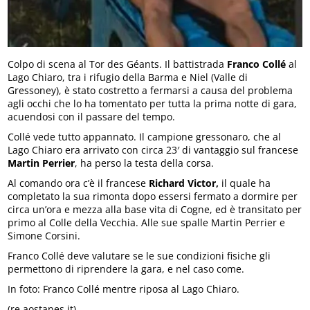
Colpo di scena al Tor des Géants. Il battistrada
Franco Collé
al
Lago Chiaro, tra i rifugio della Barma e Niel (Valle di
Gressoney), è stato costretto a fermarsi a causa del problema
agli occhi che lo ha tomentato per tutta la prima notte di gara,
acuendosi con il passare del tempo.
Collé vede tutto appannato. Il campione gressonaro, che al
Lago Chiaro era arrivato con circa 23′ di vantaggio sul francese
Martin Perrier
, ha perso la testa della corsa.
Al comando ora c’è il francese
Richard Victor,
il quale ha
completato la sua rimonta dopo essersi fermato a dormire per
circa un’ora e mezza alla base vita di Cogne, ed è transitato per
primo al Colle della Vecchia. Alle sue spalle Martin Perrier e
Simone Corsini.
Franco Collé deve valutare se le sue condizioni fisiche gli
permettono di riprendere la gara, e nel caso come.
In foto: Franco Collé mentre riposa al Lago Chiaro.
(re.aostanes.it)