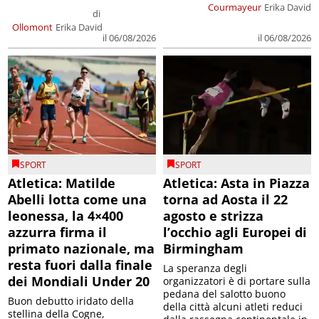
Courmayeur
Erika David
di
Ollomont
Erika David
il 06/08/2026
il 06/08/2026
SPORT
SPORT
Atletica: Matilde
Atletica: Asta in Piazza
Abelli lotta come una
torna ad Aosta il 22
leonessa, la 4×400
agosto e strizza
azzurra firma il
l’occhio agli Europei di
primato nazionale, ma
Birmingham
resta fuori dalla finale
La speranza degli
dei Mondiali Under 20
organizzatori è di portare sulla
pedana del salotto buono
Buon debutto iridato della
della città alcuni atleti reduci
stellina della Cogne,