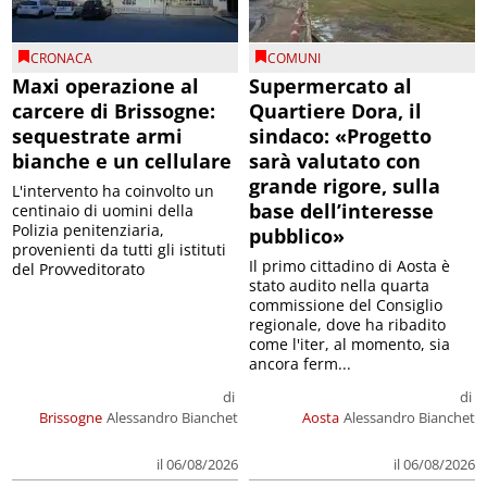
CRONACA
COMUNI
Maxi operazione al
Supermercato al
carcere di Brissogne:
Quartiere Dora, il
sequestrate armi
sindaco: «Progetto
bianche e un cellulare
sarà valutato con
grande rigore, sulla
L'intervento ha coinvolto un
base dell’interesse
centinaio di uomini della
Polizia penitenziaria,
pubblico»
provenienti da tutti gli istituti
Il primo cittadino di Aosta è
del Provveditorato
stato audito nella quarta
commissione del Consiglio
regionale, dove ha ribadito
come l'iter, al momento, sia
ancora ferm...
di
di
Brissogne
Alessandro Bianchet
Aosta
Alessandro Bianchet
il 06/08/2026
il 06/08/2026