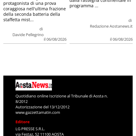
dalla rassegna continentale in
protagonista di una prova
programma ...
coraggiosa nell'ultima frazione
della seconda batteria della
staffetta mist...
di
Redazione Aostanews.it
di
Davide Pellegrino
il 06/08/2026
il 06/08/2026
Quotidiano online Iscrizione al Tribunale di Aosta n.
8/2012
Autorizzazione del 13/12/2012
www.gazzettamatin.com
Editore
LG PRESSE S.R.L.
via Festaz, 52 11100 AOSTA