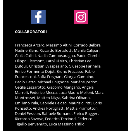
COLLABORATORI
Francesca Arcaro, Massimo Altini, Corrado Bellora,
Nadine Blanc, Riccardo Bortolotti, Manila Calipari,
Giulia Calisti, Nadia Camposaragna, Paolo Ciambi,
Filippo Clermont, Carol Di Vito, Christian Leo
Dufour, Christian Evaspasiano, Giuseppe Farinella,
Enrico Formento Dojot, Bruno Fracasso, Fabio
Francesconi, Sofia Fregnani, Giorgia Gambino,
Paolo Gatto, Michael Ghignone, Marlène Jorrioz,
Cecilia Lazzarotto, Giacomo Mangano, Angela
Marrelli, Federico Mecca, Luca Mauro Melloni, Marc
Montrosset, Matteo Nigra, Sabrina Olibano,
Emiliano Pala, Gabriele Peloso, Maurizio Pitti, Loris
Ponsetto, Andrea Portigliatti, Mattia Pramotton,
Deniel Pession, Raffaele Romano, Enrico Ruggeri,
Riccardo Savoye, Federica Tercinod, Federico
Tigellio Benvenuto, Luca Massimo Trifilò