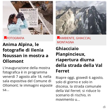
FOTOGRAFIA
AMBIENTE
,
GHIACCIAI
,
MONTAGNA
Anima Alpina, le
Ghiacciaio
fotografie di Ilenia
Planpincieux,
Noussan in mostra a
riapertura diurna
Ollomont
della strada della Val
L'inaugurazione della mostra
Ferret
fotografica è in programma
venerdì 7 agosto alle 18, nella
Riapre oggi, giovedì 6 agosto,
sala espositiva del Comune di
solo di giorno e solo in
Ollomont; le immagini esposte
discesa, la strada comunale
sa...
della Val Ferret; si riduce lo
scenario di rischio, in
movimento u...
di