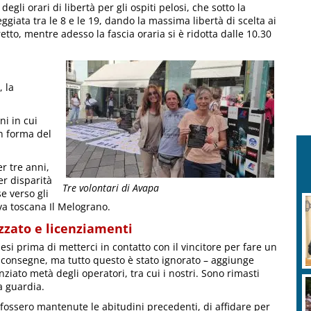
 degli orari di libertà per gli ospiti pelosi, che sotto la
iata tra le 8 e le 19, dando la massima libertà di scelta ai
tto, mentre adesso la fascia oraria si è ridotta dalle 10.30
, la
ni in cui
in forma del
r tre anni,
er disparità
Tre volontari di Avapa
e verso gli
iva toscana Il Melograno.
zato e licenziamenti
si prima di metterci in contatto con il vincitore per fare un
 consegne, ma tutto questo è stato ignorato – aggiunge
ziato metà degli operatori, tra cui i nostri. Sono rimasti
a guardia.
ossero mantenute le abitudini precedenti, di affidare per