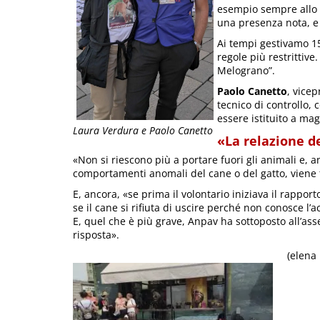
esempio sempre allo s
una presenza nota, e 
Ai tempi gestivamo 15
regole più restrittiv
Melograno”.
Paolo Canetto
, vice
tecnico di controllo,
essere istituito a mag
Laura Verdura e Paolo Canetto
«La relazione d
«Non si riescono più a portare fuori gli animali e, 
comportamenti anomali del cane o del gatto, viene 
E, ancora, «se prima il volontario iniziava il rappor
se il cane si rifiuta di uscire perché non conosce l
E, quel che è più grave, Anpav ha sottoposto all’a
risposta».
(elena