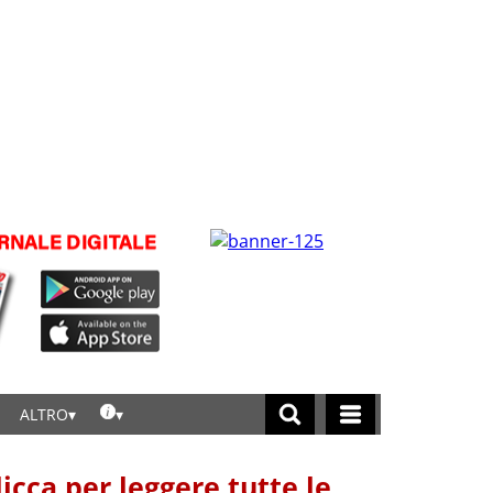
ALTRO
licca per leggere tutte le