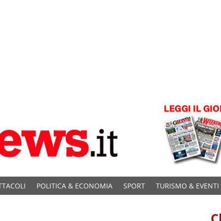
TTACOLI
POLITICA & ECONOMIA
SPORT
TURISMO & EVENTI
C