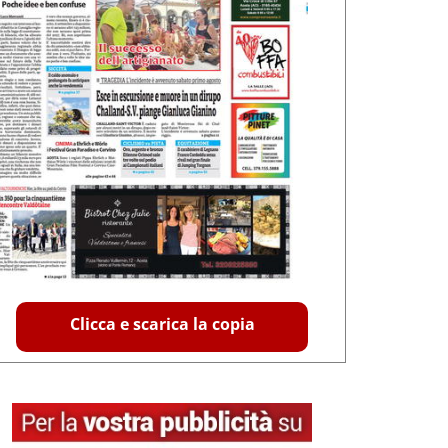
Clicca e scarica la copia