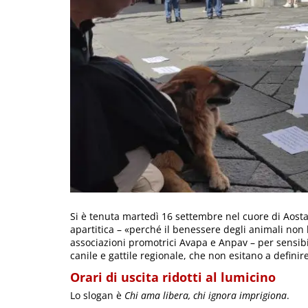
Si è tenuta martedì 16 settembre nel cuore di Aost
apartitica – «perché il benessere degli animali no
associazioni promotrici Avapa e Anpav – per sensibil
canile e gattile regionale, che non esitano a definir
Orari di uscita ridotti al lumicino
Lo slogan è
Chi ama libera, chi ignora imprigiona
.