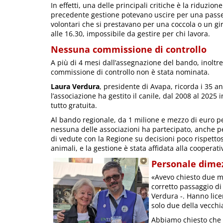
In effetti, una delle principali critiche è la riduzione
precedente gestione potevano uscire per una passegg
volontari che si prestavano per una coccola o un gire
alle 16.30, impossibile da gestire per chi lavora.
Nessuna commissione di controllo
A più di 4 mesi dall’assegnazione del bando, inoltre
commissione di controllo non è stata nominata.
Laura Verdura
, presidente di Avapa, ricorda i 35 an
l’associazione ha gestito il canile, dal 2008 al 2025 
tutto gratuita.
Al bando regionale, da 1 milione e mezzo di euro pe
nessuna delle associazioni ha partecipato, anche p
di vedute con la Regione su decisioni poco rispettos
animali, e la gestione è stata affidata alla cooperat
Personale dimez
«Avevo chiesto due me
corretto passaggio di
Verdura -. Hanno licen
solo due della vecchi
Abbiamo chiesto che f