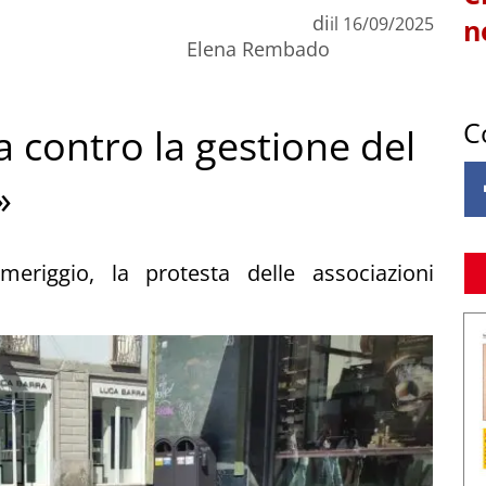
di
il
16/09/2025
n
Elena Rembado
C
 contro la gestione del
»
eriggio, la protesta delle associazioni