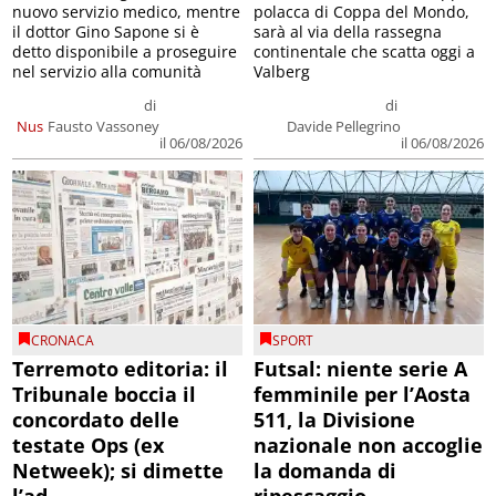
nuovo servizio medico, mentre
polacca di Coppa del Mondo,
il dottor Gino Sapone si è
sarà al via della rassegna
detto disponibile a proseguire
continentale che scatta oggi a
nel servizio alla comunità
Valberg
di
di
Nus
Fausto Vassoney
Davide Pellegrino
il 06/08/2026
il 06/08/2026
CRONACA
SPORT
Terremoto editoria: il
Futsal: niente serie A
Tribunale boccia il
femminile per l’Aosta
concordato delle
511, la Divisione
testate Ops (ex
nazionale non accoglie
Netweek); si dimette
la domanda di
l’ad
ripescaggio