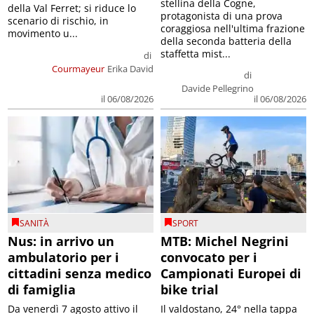
stellina della Cogne,
della Val Ferret; si riduce lo
protagonista di una prova
scenario di rischio, in
coraggiosa nell'ultima frazione
movimento u...
della seconda batteria della
staffetta mist...
di
Courmayeur
Erika David
di
Davide Pellegrino
il 06/08/2026
il 06/08/2026
SANITÀ
SPORT
Nus: in arrivo un
MTB: Michel Negrini
ambulatorio per i
convocato per i
cittadini senza medico
Campionati Europei di
di famiglia
bike trial
Da venerdì 7 agosto attivo il
Il valdostano, 24° nella tappa