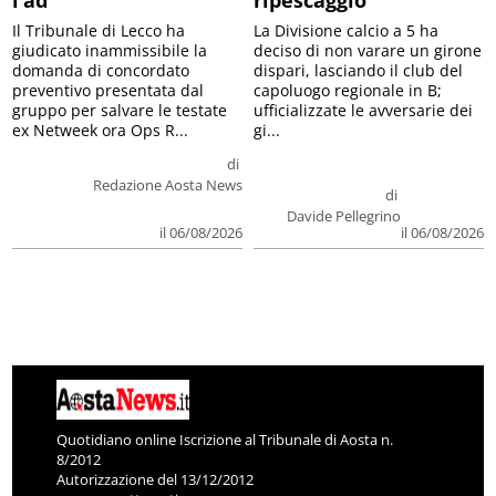
Il Tribunale di Lecco ha
La Divisione calcio a 5 ha
giudicato inammissibile la
deciso di non varare un girone
domanda di concordato
dispari, lasciando il club del
preventivo presentata dal
capoluogo regionale in B;
gruppo per salvare le testate
ufficializzate le avversarie dei
ex Netweek ora Ops R...
gi...
di
Redazione Aosta News
di
Davide Pellegrino
il 06/08/2026
il 06/08/2026
Quotidiano online Iscrizione al Tribunale di Aosta n.
8/2012
Autorizzazione del 13/12/2012