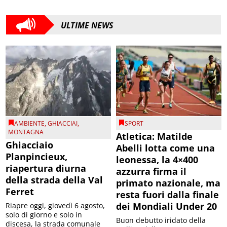
ULTIME NEWS
AMBIENTE
,
GHIACCIAI
,
SPORT
MONTAGNA
Atletica: Matilde
Ghiacciaio
Abelli lotta come una
Planpincieux,
leonessa, la 4×400
riapertura diurna
azzurra firma il
della strada della Val
primato nazionale, ma
Ferret
resta fuori dalla finale
dei Mondiali Under 20
Riapre oggi, giovedì 6 agosto,
solo di giorno e solo in
Buon debutto iridato della
discesa, la strada comunale