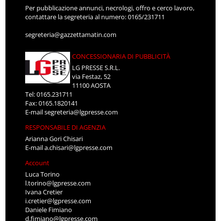
Per pubblicazione annunci, necrologi, offro e cerco lavoro,
contattare la segreteria al numero: 0165/231711
segreteria@gazzettamatin.com
CONCESSIONARIA DI PUBBLICITÀ
LG PRESSE S.R.L.
via Festaz, 52
11100 AOSTA
Tel: 0165.231711
Fax: 0165.1820141
E-mail
segreteria@lgpresse.com
RESPONSABILE DI AGENZIA
Arianna Gori Chisari
E-mail
a.chisari@lgpresse.com
Account
Luca Torino
l.torino@lgpresse.com
Ivana Cretier
i.cretier@lgpresse.com
Daniele Fimiano
d.fimiano@lgpresse.com