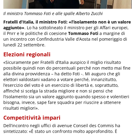
Il ministro Tommaso Foti e alle spalle Alberto Zucchi
Fratelli d’Italia, il ministro Foti: «l’isolamento non è un valore
aggiunto»
. Lo ha sottolineato il ministro per gli Affari europei,
il Pnrr e le politiche di coesione
Tommaso Foti
a margine di
un incontro con Confindustria Valle d’Aosta nel pomeriggio di
lunedì 22 settembre.
Elezioni regionali
«Sicuramente per Fratelli d’Italia auspico il miglio risultato
possibile quindi non do percentuali perché non metto mai fine
alla divina provvidenza – ha detto Foti -. Mi auguro che gli
elettori valdostani vadano a votare perché, innanzitutto,
l’esercizio del voto è un esercizio di libertà e, soprattutto,
affinché si scelga la strada migliore e non si pensi che
l’isolamento sia un valore aggiunto quando spesso e volentieri
bisogna, invece, sape fare squadra per riuscire a ottenere
risultati migliori».
Competitività impari
Dell’incontro negli uffici di avenue Conseil des Commis ha
sintetizzato: «È stato un confronto molto approfondito. È