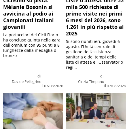
Ciclismo su pista:
Liste d’attesa: oltre 22
Mélanie Bosonin si
mila 500 richieste di
avvicina al podio ai
prime visite nei primi
Campionati Italiani
6 mesi del 2026, sono
giovanili
1.261 in più rispetto al
2025
La portacolori del Cicli Fiorin
ha concluso quinta nella gara
Si sono riuniti ieri, giovedì 6
dell'omnium con 95 punti a 8
agosto, l'Unità centrale di
lunghezze dalla medaglia di
gestione dell’assistenza
bronzo
sanitaria e dei tempi delle
liste di attesa e l'Osservatorio
regi...
di
di
Davide Pellegrino
Cinzia Timpano
il 07/08/2026
il 07/08/2026