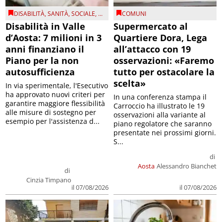
DISABILITÀ
,
SANITÀ
,
SOCIALE
, ...
COMUNI
Disabilità in Valle
Supermercato al
d’Aosta: 7 milioni in 3
Quartiere Dora, Lega
anni finanziano il
all’attacco con 19
Piano per la non
osservazioni: «Faremo
autosufficienza
tutto per ostacolare la
scelta»
In via sperimentale, l'Esecutivo
ha approvato nuovi criteri per
In una conferenza stampa il
garantire maggiore flessibilità
Carroccio ha illustrato le 19
alle misure di sostegno per
osservazioni alla variante al
esempio per l'assistenza d...
piano regolatore che saranno
presentate nei prossimi giorni.
S...
di
Aosta
Alessandro Bianchet
di
Cinzia Timpano
il 07/08/2026
il 07/08/2026