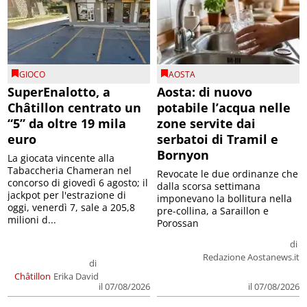
GIOCO
AOSTA
SuperEnalotto, a
Aosta: di nuovo
Châtillon centrato un
potabile l’acqua nelle
“5” da oltre 19 mila
zone servite dai
euro
serbatoi di Tramil e
Bornyon
La giocata vincente alla
Tabaccheria Chameran nel
Revocate le due ordinanze che
concorso di giovedì 6 agosto; il
dalla scorsa settimana
jackpot per l'estrazione di
imponevano la bollitura nella
oggi, venerdì 7, sale a 205,8
pre-collina, a Saraillon e
milioni d...
Porossan
di
Redazione Aostanews.it
di
Châtillon
Erika David
il 07/08/2026
il 07/08/2026