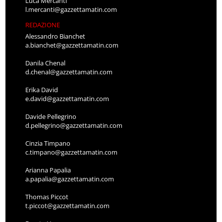
Luca Mercanti
l.mercanti@gazzettamatin.com
REDAZIONE
Alessandro Bianchet
a.bianchet@gazzettamatin.com
Danila Chenal
d.chenal@gazzettamatin.com
Erika David
e.david@gazzettamatin.com
Davide Pellegrino
d.pellegrino@gazzettamatin.com
Cinzia Timpano
c.timpano@gazzettamatin.com
Arianna Papalia
a.papalia@gazzettamatin.com
Thomas Piccot
t.piccot@gazzettamatin.com