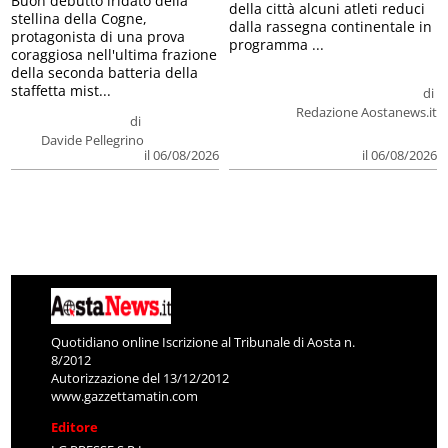
Buon debutto iridato della
della città alcuni atleti reduci
stellina della Cogne,
dalla rassegna continentale in
protagonista di una prova
programma ...
coraggiosa nell'ultima frazione
della seconda batteria della
staffetta mist...
di
Redazione Aostanews.it
di
Davide Pellegrino
il 06/08/2026
il 06/08/2026
Quotidiano online Iscrizione al Tribunale di Aosta n.
8/2012
Autorizzazione del 13/12/2012
www.gazzettamatin.com
Editore