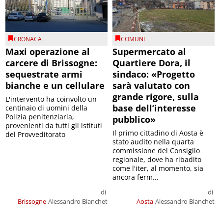
CRONACA
COMUNI
Maxi operazione al
Supermercato al
carcere di Brissogne:
Quartiere Dora, il
sequestrate armi
sindaco: «Progetto
bianche e un cellulare
sarà valutato con
grande rigore, sulla
L'intervento ha coinvolto un
base dell’interesse
centinaio di uomini della
Polizia penitenziaria,
pubblico»
provenienti da tutti gli istituti
Il primo cittadino di Aosta è
del Provveditorato
stato audito nella quarta
commissione del Consiglio
regionale, dove ha ribadito
come l'iter, al momento, sia
ancora ferm...
di
di
Brissogne
Alessandro Bianchet
Aosta
Alessandro Bianchet