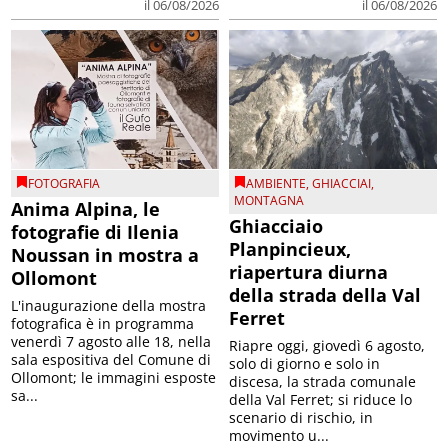
il 06/08/2026
il 06/08/2026
FOTOGRAFIA
AMBIENTE
,
GHIACCIAI
,
MONTAGNA
Anima Alpina, le
Ghiacciaio
fotografie di Ilenia
Planpincieux,
Noussan in mostra a
riapertura diurna
Ollomont
della strada della Val
L'inaugurazione della mostra
Ferret
fotografica è in programma
venerdì 7 agosto alle 18, nella
Riapre oggi, giovedì 6 agosto,
sala espositiva del Comune di
solo di giorno e solo in
Ollomont; le immagini esposte
discesa, la strada comunale
sa...
della Val Ferret; si riduce lo
scenario di rischio, in
movimento u...