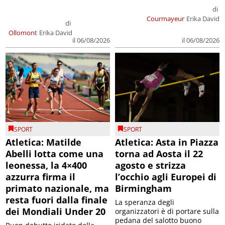
di
Courmayeur
Erika David
di
Ollomont
Erika David
il 06/08/2026
il 06/08/2026
SPORT
SPORT
Atletica: Matilde
Atletica: Asta in Piazza
Abelli lotta come una
torna ad Aosta il 22
leonessa, la 4×400
agosto e strizza
azzurra firma il
l’occhio agli Europei di
primato nazionale, ma
Birmingham
resta fuori dalla finale
La speranza degli
dei Mondiali Under 20
organizzatori è di portare sulla
pedana del salotto buono