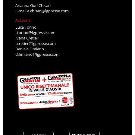
Arianna Gori Chisari
E-mail
a.chisari@lgpresse.com
Account
Luca Torino
l.torino@lgpresse.com
Ivana Cretier
i.cretier@lgpresse.com
Daniele Fimiano
d.fimiano@lgpresse.com