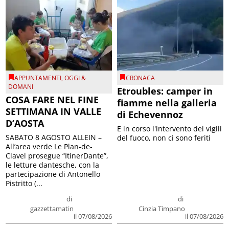
APPUNTAMENTI
,
OGGI &
CRONACA
DOMANI
Etroubles: camper in
COSA FARE NEL FINE
fiamme nella galleria
SETTIMANA IN VALLE
di Echevennoz
D’AOSTA
E in corso l'intervento dei vigili
SABATO 8 AGOSTO ALLEIN –
del fuoco, non ci sono feriti
All’area verde Le Plan-de-
Clavel prosegue “ItinerDante”,
le letture dantesche, con la
partecipazione di Antonello
Pistritto (...
di
di
gazzettamatin
Cinzia Timpano
il 07/08/2026
il 07/08/2026