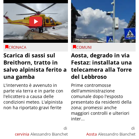
CRONACA
COMUNI
Scarica di sassi sul
Aosta, degrado in via
Breithorn, tratto in
Festaz: installata una
salvo alpinista ferito a
telecamera alla Torre
una gamba
del Lebbroso
L'intervento è avvenuto in
Prime contromosse
parte via terra e in parte con
dell'amministrazione
l'elicottero a causa delle
comunale dopo l'esposto
condizioni meteo. L'alpinista
presentato da residenti della
non ha riportato gravi ferite
zona; promessi anche
maggiori controlli e ulteriori
inter...
di
di
cervinia
Alessandro Bianchet
Aosta
Alessandro Bianchet