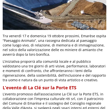
Tra venerdì 17 e domenica 19 ottobre prossimi, Emarèse ospita
“Paesaggio Animato”, una rassegna dedicata al paesaggio
come luogo vivo, di relazione, di memoria e di immaginazione,
nel solco della valorizzazione delle ex miniere di amianto che
avverrà dopo la loro bonifica.
L’iniziativa proporrà alla comunità locale e al pubblico
valdostano una tre giorni di arti visive, performance, laboratori
e momenti di confronto, che affronteranno i temi della
rigenerazione, della sostenibilità, dell’inclusione e del rapporto
tra uomo e natura da un punto di vista artistico e creativo.
L’evento di La Clé sur la Porte ETS
L’evento promosso dall’associazione La Clé sur la Porte ETS, in
collaborazione con l’impresa culturale rèi srl, con il patrocinio
del Comune di Emarèse e il sostegno del Consiglio regionale
della Valle d’Aosta, si svolgerà negli spazi interni ed esterni del