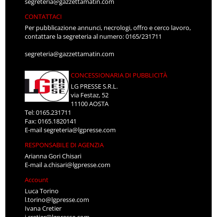
segreteria@gazzettamatin.com
CONTATTACI
Per pubblicazione annunci, necrologi, offro e cerco lavoro,
contattare la segreteria al numero: 0165/231711
segreteria@gazzettamatin.com
CONCESSIONARIA DI PUBBLICITÀ
LG PRESSE S.R.L.
via Festaz, 52
11100 AOSTA
Tel: 0165.231711
Fax: 0165.1820141
E-mail
segreteria@lgpresse.com
RESPONSABILE DI AGENZIA
Arianna Gori Chisari
E-mail
a.chisari@lgpresse.com
Account
Luca Torino
l.torino@lgpresse.com
Ivana Cretier
i.cretier@lgpresse.com