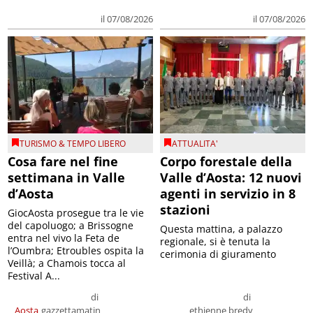
il 07/08/2026
il 07/08/2026
TURISMO & TEMPO LIBERO
ATTUALITA'
Cosa fare nel fine
Corpo forestale della
settimana in Valle
Valle d’Aosta: 12 nuovi
d’Aosta
agenti in servizio in 8
stazioni
GiocAosta prosegue tra le vie
del capoluogo; a Brissogne
Questa mattina, a palazzo
entra nel vivo la Feta de
regionale, si è tenuta la
l’Oumbra; Etroubles ospita la
cerimonia di giuramento
Veillà; a Chamois tocca al
Festival A...
di
di
Aosta
gazzettamatin
ethienne bredy