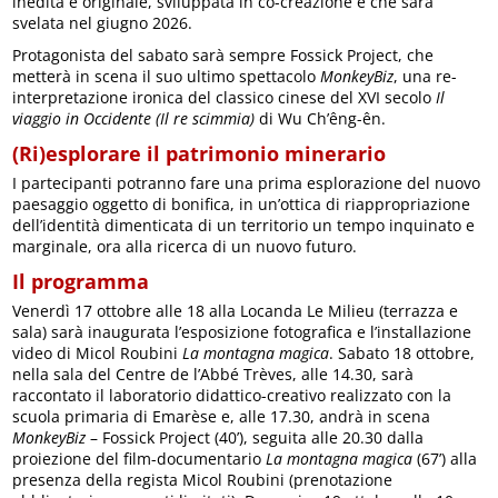
inedita e originale, sviluppata in co-creazione e che sarà
svelata nel giugno 2026.
Protagonista del sabato sarà sempre Fossick Project, che
metterà in scena il suo ultimo spettacolo
MonkeyBiz
, una re-
interpretazione ironica del classico cinese del XVI secolo
Il
viaggio in Occidente (Il re scimmia)
di Wu Ch’êng-ên.
(Ri)esplorare il patrimonio minerario
I partecipanti potranno fare una prima esplorazione del nuovo
paesaggio oggetto di bonifica, in un’ottica di riappropriazione
dell’identità dimenticata di un territorio un tempo inquinato e
marginale, ora alla ricerca di un nuovo futuro.
Il programma
Venerdì 17 ottobre alle 18 alla Locanda Le Milieu (terrazza e
sala) sarà inaugurata l’esposizione fotografica e l’installazione
video di Micol Roubini
La montagna magica
. Sabato 18 ottobre,
nella sala del Centre de l’Abbé Trèves, alle 14.30, sarà
raccontato il laboratorio didattico-creativo realizzato con la
scuola primaria di Emarèse e, alle 17.30, andrà in scena
MonkeyBiz
– Fossick Project (40’), seguita alle 20.30 dalla
proiezione del film-documentario
La montagna magica
(67’) alla
presenza della regista Micol Roubini (prenotazione