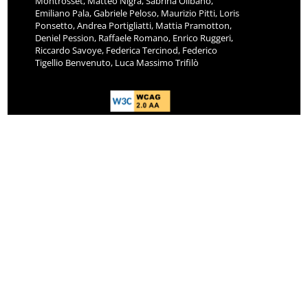
Montrosset, Matteo Nigra, Sabrina Olibano,
Emiliano Pala, Gabriele Peloso, Maurizio Pitti, Loris
Ponsetto, Andrea Portigliatti, Mattia Pramotton,
Deniel Pession, Raffaele Romano, Enrico Ruggeri,
Riccardo Savoye, Federica Tercinod, Federico
Tigellio Benvenuto, Luca Massimo Trifilò