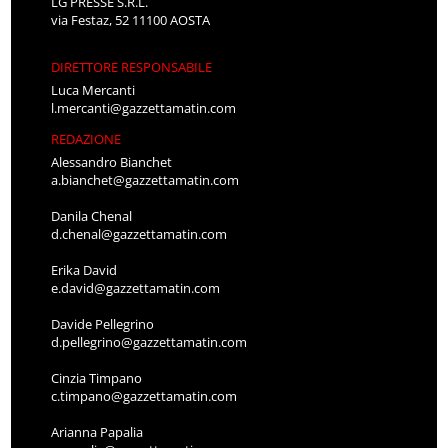
LG PRESSE S.R.L.
via Festaz, 52 11100 AOSTA
DIRETTORE RESPONSABILE
Luca Mercanti
l.mercanti@gazzettamatin.com
REDAZIONE
Alessandro Bianchet
a.bianchet@gazzettamatin.com
Danila Chenal
d.chenal@gazzettamatin.com
Erika David
e.david@gazzettamatin.com
Davide Pellegrino
d.pellegrino@gazzettamatin.com
Cinzia Timpano
c.timpano@gazzettamatin.com
Arianna Papalia