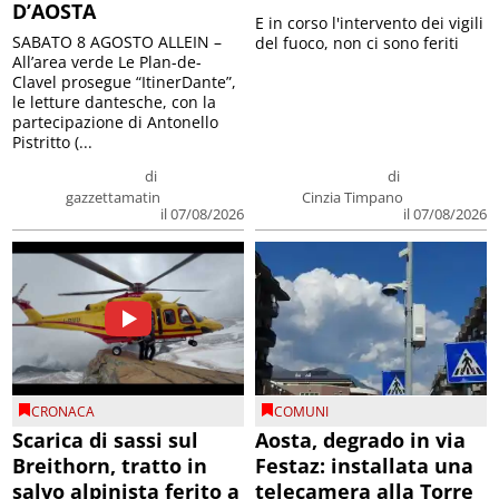
D’AOSTA
E in corso l'intervento dei vigili
SABATO 8 AGOSTO ALLEIN –
del fuoco, non ci sono feriti
All’area verde Le Plan-de-
Clavel prosegue “ItinerDante”,
le letture dantesche, con la
partecipazione di Antonello
Pistritto (...
di
di
gazzettamatin
Cinzia Timpano
il 07/08/2026
il 07/08/2026
CRONACA
COMUNI
Scarica di sassi sul
Aosta, degrado in via
Breithorn, tratto in
Festaz: installata una
salvo alpinista ferito a
telecamera alla Torre