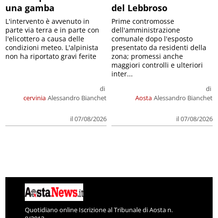
una gamba
del Lebbroso
L'intervento è avvenuto in
Prime contromosse
parte via terra e in parte con
dell'amministrazione
l'elicottero a causa delle
comunale dopo l'esposto
condizioni meteo. L'alpinista
presentato da residenti della
non ha riportato gravi ferite
zona; promessi anche
maggiori controlli e ulteriori
inter...
di
di
cervinia
Alessandro Bianchet
Aosta
Alessandro Bianchet
il 07/08/2026
il 07/08/2026
Quotidiano online Iscrizione al Tribunale di Aosta n.