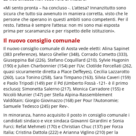
«Mi sento pronta – ha concluso -. L’attesa? Innanzitutto sono
sicura che tutto sia avvenuto in maniera corretta, visto che le
persone che operano in questi ambiti sono competenti. Per il
resto, l’attesa è sempre l’attesa: non mi sono mai esposta
prima per scaramanzia e per rispetto delle istituzioni».
Il nuovo consiglio comunale
Il nuovo consiglio comunale di Aosta vede eletti: Alina Sapinet
(383 preferenze), Marco Gheller (348), Corrado Cometto (333),
Giuseppina Bal (226), Stefano Coquillard (210), Sylvie Hugonin
(190) e Julien Charbonnier (154) per l’Uv; Clotilde Forcellati (262,
quasi sicuramente diretta a Place Deffeyes), Cecilia Lazzarotto
(260), Luca Tonino (258), Sara Timpano (163), Silvia Caveri (159)
e Paolo Tripodi (149) per il Pd (Umberto Fossà -121- è il primo
escluso); Simonetta Salerno (217), Monica Carradore (155) e
Nicolò Munier (147) per Stella Alpina-Rassemblement
Valdôtain; Giorgio Giovinazzo (168) per Pour l’Autonomie;
Samuele Tedesco (245) per Rev-.
In minoranza, hanno acquisito il posto in consiglio comunale i
candidati sindaco e vice sindaca Giovanni Girardini e Sonia
Furci; Refat Mehmeti (170) e Christian Chuc (137) per Forza
Italia; Cristina Dattola (222) e Arianna Viglino (210) per la