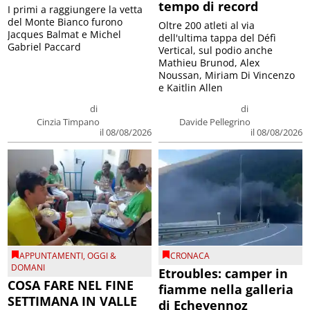
tempo di record
I primi a raggiungere la vetta
del Monte Bianco furono
Oltre 200 atleti al via
Jacques Balmat e Michel
dell'ultima tappa del Défì
Gabriel Paccard
Vertical, sul podio anche
Mathieu Brunod, Alex
Noussan, Miriam Di Vincenzo
e Kaitlin Allen
di
di
Cinzia Timpano
Davide Pellegrino
il 08/08/2026
il 08/08/2026
APPUNTAMENTI
,
OGGI &
CRONACA
DOMANI
Etroubles: camper in
COSA FARE NEL FINE
fiamme nella galleria
SETTIMANA IN VALLE
di Echevennoz