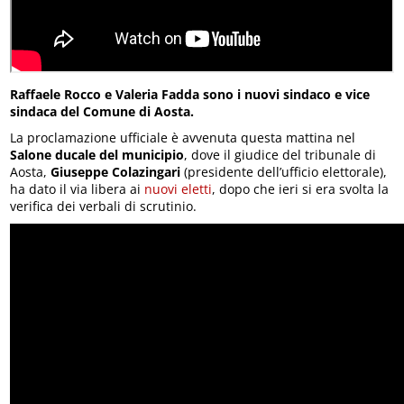
Raffaele Rocco e Valeria Fadda sono i nuovi sindaco e vice
sindaca del Comune di Aosta.
La proclamazione ufficiale è avvenuta questa mattina nel
Salone ducale del municipio
, dove il giudice del tribunale di
Aosta,
Giuseppe Colazingari
(presidente dell’ufficio elettorale),
ha dato il via libera ai
nuovi eletti
, dopo che ieri si era svolta la
verifica dei verbali di scrutinio.