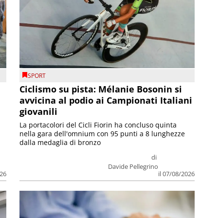
SPORT
Ciclismo su pista: Mélanie Bosonin si
avvicina al podio ai Campionati Italiani
giovanili
La portacolori del Cicli Fiorin ha concluso quinta
nella gara dell'omnium con 95 punti a 8 lunghezze
dalla medaglia di bronzo
di
Davide Pellegrino
026
il 07/08/2026