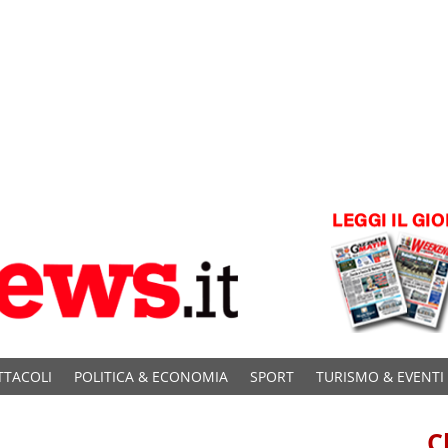
TTACOLI
POLITICA & ECONOMIA
SPORT
TURISMO & EVENTI
C