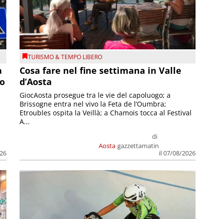
TURISMO & TEMPO LIBERO
a
Cosa fare nel fine settimana in Valle
so
d’Aosta
GiocAosta prosegue tra le vie del capoluogo; a
Brissogne entra nel vivo la Feta de l’Oumbra;
.
Etroubles ospita la Veillà; a Chamois tocca al Festival
A...
di
Aosta
gazzettamatin
026
il 07/08/2026