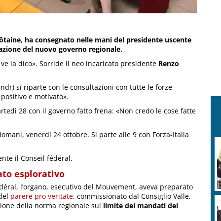
ldôtaine, ha consegnato nelle mani del presidente uscente
mazione del nuovo governo regionale.
e la dico». Sorride il neo incaricato presidente
Renzo
dr) si riparte con le consultazioni con tutte le forze
 positivo e motivato».
artedì 28 con il governo fatto frena: «Non credo le cose fatte
omani, venerdì 24 ottobre. Si parte alle 9 con Forza-Italia
nte il Conseil fédéral.
ato esplorativo
édéral, l’organo, esecutivo del Mouvement, aveva preparato
 del
parere pro veritate
, commissionato dal Consiglio Valle,
azione della norma regionale sul
limite dei mandati dei