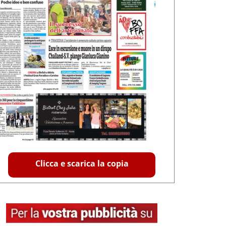
Clicca e scarica la copia