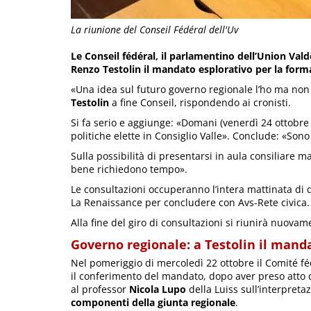
La riunione del Conseil Fédéral dell'Uv
Le Conseil fédéral, il parlamentino dell’Union Va
Renzo Testolin il mandato esplorativo per la for
«Una idea sul futuro governo regionale l’ho ma non v
Testolin
a fine Conseil, rispondendo ai cronisti.
Si fa serio e aggiunge: «Domani (venerdì 24 ottobre n
politiche elette in Consiglio Valle». Conclude: «Sono
Sulla possibilità di presentarsi in aula consiliare m
bene richiedono tempo».
Le consultazioni occuperanno l’intera mattinata di d
La Renaissance per concludere con Avs-Rete civica.
Alla fine del giro di consultazioni si riunirà nuovame
Governo regionale: a Testolin il mand
Nel pomeriggio di mercoledì 22 ottobre il Comité f
il conferimento del mandato, dopo aver preso atto
al professor
Nicola Lupo
della Luiss sull’interpret
componenti della giunta regionale
.