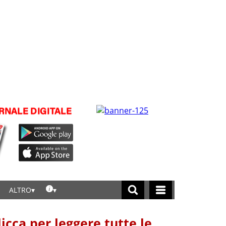
ALTRO
licca per leggere tutte le