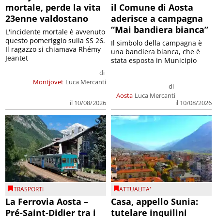
mortale, perde la vita
il Comune di Aosta
23enne valdostano
aderisce a campagna
“Mai bandiera bianca”
L'incidente mortale è avvenuto
questo pomeriggio sulla SS 26.
Il simbolo della campagna è
Il ragazzo si chiamava Rhémy
una bandiera bianca, che è
Jeantet
stata esposta in Municipio
di
Montjovet
Luca Mercanti
di
Aosta
Luca Mercanti
il 10/08/2026
il 10/08/2026
TRASPORTI
ATTUALITA'
La Ferrovia Aosta –
Casa, appello Sunia:
Pré-Saint-Didier tra i
tutelare inquilini