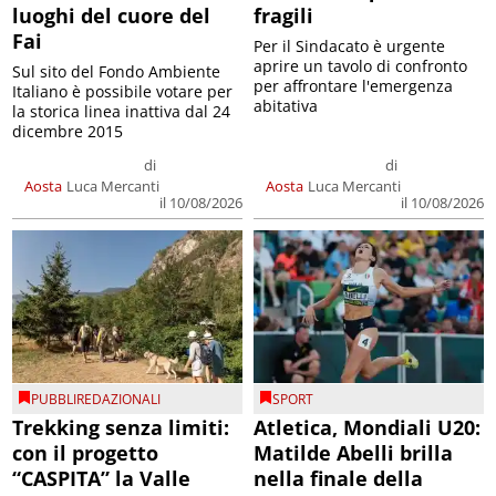
luoghi del cuore del
fragili
Fai
Per il Sindacato è urgente
aprire un tavolo di confronto
Sul sito del Fondo Ambiente
per affrontare l'emergenza
Italiano è possibile votare per
abitativa
la storica linea inattiva dal 24
dicembre 2015
di
di
Aosta
Luca Mercanti
Aosta
Luca Mercanti
il 10/08/2026
il 10/08/2026
PUBBLIREDAZIONALI
SPORT
Trekking senza limiti:
Atletica, Mondiali U20:
con il progetto
Matilde Abelli brilla
“CASPITA” la Valle
nella finale della