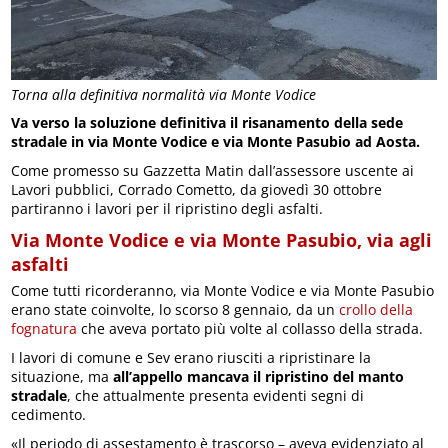
Torna alla definitiva normalità via Monte Vodice
Va verso la soluzione definitiva il risanamento della sede
stradale in via Monte Vodice e via Monte Pasubio ad Aosta.
Come promesso su Gazzetta Matin dall’assessore uscente ai
Lavori pubblici, Corrado Cometto, da giovedì 30 ottobre
partiranno i lavori per il ripristino degli asfalti.
Via Monte Vodice e via Monte Pasubio, via agli
asfalti
Come tutti ricorderanno, via Monte Vodice e via Monte Pasubio
erano state coinvolte, lo scorso 8 gennaio, da un
crollo della
fognatura
che aveva portato più volte al collasso della strada.
I lavori di comune e Sev erano riusciti a ripristinare la
situazione, ma
all’appello mancava il ripristino del manto
stradale
, che attualmente presenta evidenti segni di
cedimento.
«Il periodo di assestamento è trascorso – aveva evidenziato al