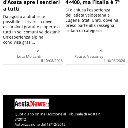
d’Aosta apre i sentieri
4×400, ma l’Italia è 7ª
a tutti
Si è chiusa l'esperienza
dell'atleta valdostana a
Da agosto a ottobre, è
Eugene, Stati Uniti, dove ha
possibile iscriversi a nove
preso parte alla rassegna
escursioni gratuite e aperte a
iridata di categoria
tutti in sei comuni valdostani:
un'esperienza alpina
condivisa grazi...
di
di
Luca Mercanti
Fausto Vassoney
il 10/08/2026
il 10/08/2026
Quotidiano online Iscrizione al Tribunale di Aosta n.
8/2012
Autorizzazione del 13/12/2012