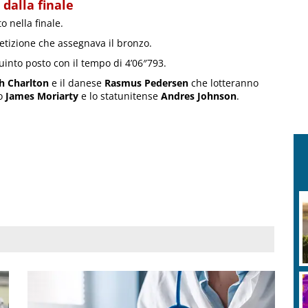
 dalla finale
o nella finale.
petizione che assegnava il bronzo.
uinto posto con il tempo di 4’06″793.
h Charlton
e il danese
Rasmus Pedersen
che lotteranno
no
James Moriarty
e lo statunitense
Andres Johnson
.