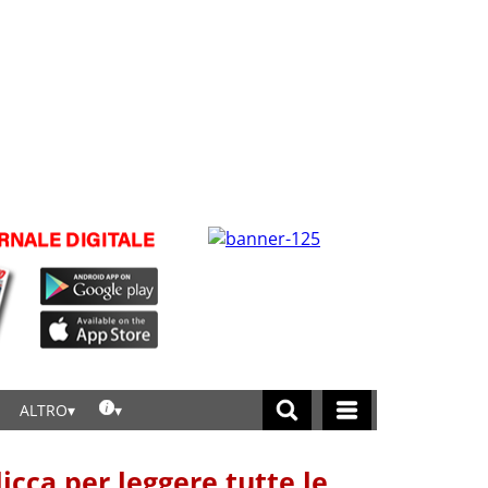
ALTRO
licca per leggere tutte le