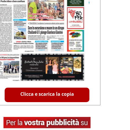
Clicca e scarica la copia