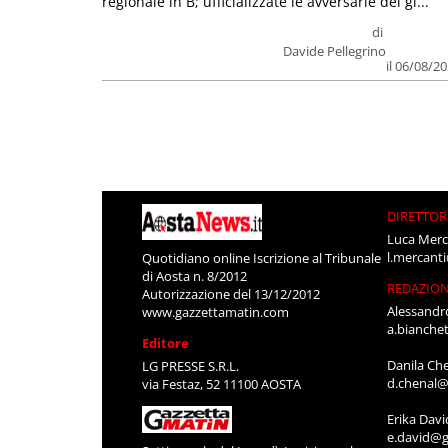
regionale in B; ufficializzate le avversarie dei gi...
di
Davide Pellegrino
il 06/08/2
DIRETTOR
Luca Merc
l.mercant
Quotidiano online Iscrizione al Tribunale
di Aosta n. 8/2012
REDAZIO
Autorizzazione del 13/12/2012
Alessandr
www.gazzettamatin.com
a.bianche
Editore
Danila Ch
LG PRESSE S.R.L.
d.chenal@
via Festaz, 52 11100 AOSTA
Erika Davi
e.david@g