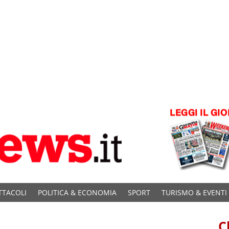
TTACOLI
POLITICA & ECONOMIA
SPORT
TURISMO & EVENTI
C