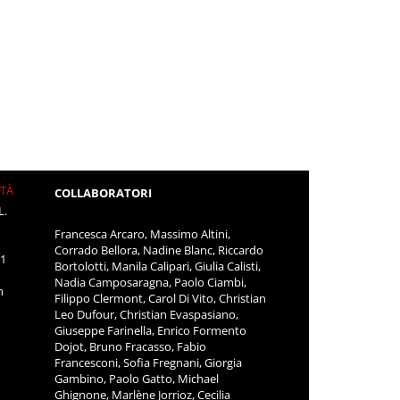
ITÀ
COLLABORATORI
L.
Francesca Arcaro, Massimo Altini,
Corrado Bellora, Nadine Blanc, Riccardo
11
Bortolotti, Manila Calipari, Giulia Calisti,
Nadia Camposaragna, Paolo Ciambi,
m
Filippo Clermont, Carol Di Vito, Christian
Leo Dufour, Christian Evaspasiano,
Giuseppe Farinella, Enrico Formento
Dojot, Bruno Fracasso, Fabio
Francesconi, Sofia Fregnani, Giorgia
Gambino, Paolo Gatto, Michael
Ghignone, Marlène Jorrioz, Cecilia