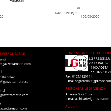
Valdôtain
di
Davide Pellegrino
026
il 05/08/2026
CONCESSIONARIA DI PUBBLIC
E RESPONSABILE
LG PRESSE S.R.
anti
via Festaz, 52
i@gazzettamatin.com
11100 AOSTA
NE
Tel: 0165.2317
Fax: 0165.1820141
o Bianchet
E-mail
segreteria@lgpresse.co
t@gazzettamatin.com
RESPONSABILE DI AGENZIA
enal
Arianna Gori Chisari
gazzettamatin.com
E-mail
a.chisari@lgpresse.com
d
Account
azzettamatin.com