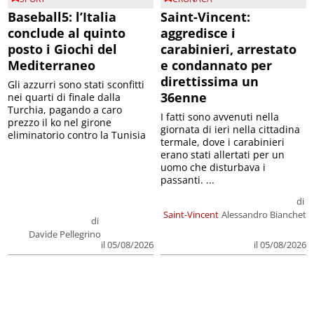
Baseball5: l’Italia
Saint-Vincent:
conclude al quinto
aggredisce i
posto i Giochi del
carabinieri, arrestato
Mediterraneo
e condannato per
direttissima un
Gli azzurri sono stati sconfitti
36enne
nei quarti di finale dalla
Turchia, pagando a caro
I fatti sono avvenuti nella
prezzo il ko nel girone
giornata di ieri nella cittadina
eliminatorio contro la Tunisia
termale, dove i carabinieri
erano stati allertati per un
uomo che disturbava i
passanti. ...
di
Saint-Vincent
Alessandro Bianchet
di
Davide Pellegrino
il 05/08/2026
il 05/08/2026