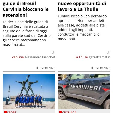
guide di Breuil
nuove opportunità di
Cervinia bloccano le
lavoro a La Thuile
ascensioni
Funivie Piccolo San Bernardo
apre le selezioni per addetti
La decisione delle guide di
alle casse, addetti alle piste,
Breuil Cervinia è scattata a
addetti agli impianti,
seguito della frana di oggi
conduttori e meccanici di
sulla parete sud del Cervino;
mezzi batt...
gli esperti raccomandano
massima at...
di
di
cervinia
Alessandro Bianchet
La Thuile
gazzettamatin
il 05/08/2026
il 05/08/2026
SPORT
CRONACA