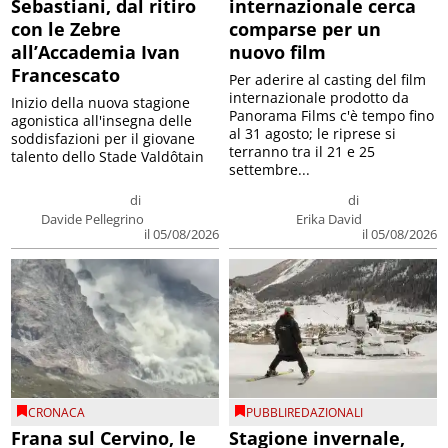
Sebastiani, dal ritiro
internazionale cerca
con le Zebre
comparse per un
all’Accademia Ivan
nuovo film
Francescato
Per aderire al casting del film
internazionale prodotto da
Inizio della nuova stagione
Panorama Films c'è tempo fino
agonistica all'insegna delle
al 31 agosto; le riprese si
soddisfazioni per il giovane
terranno tra il 21 e 25
talento dello Stade Valdôtain
settembre...
di
di
Davide Pellegrino
Erika David
il 05/08/2026
il 05/08/2026
CRONACA
PUBBLIREDAZIONALI
Frana sul Cervino, le
Stagione invernale,