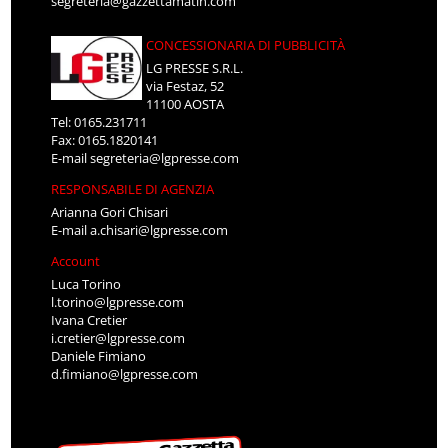
segreteria@gazzettamatin.com
CONCESSIONARIA DI PUBBLICITÀ
LG PRESSE S.R.L.
via Festaz, 52
11100 AOSTA
Tel: 0165.231711
Fax: 0165.1820141
E-mail
segreteria@lgpresse.com
RESPONSABILE DI AGENZIA
Arianna Gori Chisari
E-mail
a.chisari@lgpresse.com
Account
Luca Torino
l.torino@lgpresse.com
Ivana Cretier
i.cretier@lgpresse.com
Daniele Fimiano
d.fimiano@lgpresse.com