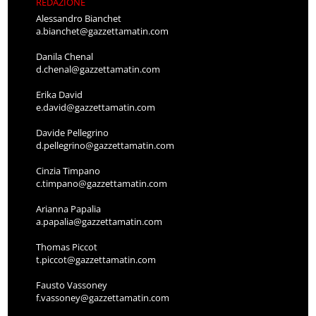
REDAZIONE
Alessandro Bianchet
a.bianchet@gazzettamatin.com
Danila Chenal
d.chenal@gazzettamatin.com
Erika David
e.david@gazzettamatin.com
Davide Pellegrino
d.pellegrino@gazzettamatin.com
Cinzia Timpano
c.timpano@gazzettamatin.com
Arianna Papalia
a.papalia@gazzettamatin.com
Thomas Piccot
t.piccot@gazzettamatin.com
Fausto Vassoney
f.vassoney@gazzettamatin.com