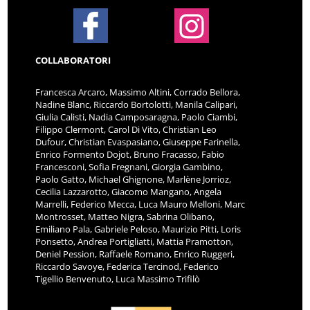
COLLABORATORI
Francesca Arcaro, Massimo Altini, Corrado Bellora,
Nadine Blanc, Riccardo Bortolotti, Manila Calipari,
Giulia Calisti, Nadia Camposaragna, Paolo Ciambi,
Filippo Clermont, Carol Di Vito, Christian Leo
Dufour, Christian Evaspasiano, Giuseppe Farinella,
Enrico Formento Dojot, Bruno Fracasso, Fabio
Francesconi, Sofia Fregnani, Giorgia Gambino,
Paolo Gatto, Michael Ghignone, Marlène Jorrioz,
Cecilia Lazzarotto, Giacomo Mangano, Angela
Marrelli, Federico Mecca, Luca Mauro Melloni, Marc
Montrosset, Matteo Nigra, Sabrina Olibano,
Emiliano Pala, Gabriele Peloso, Maurizio Pitti, Loris
Ponsetto, Andrea Portigliatti, Mattia Pramotton,
Deniel Pession, Raffaele Romano, Enrico Ruggeri,
Riccardo Savoye, Federica Tercinod, Federico
Tigellio Benvenuto, Luca Massimo Trifilò