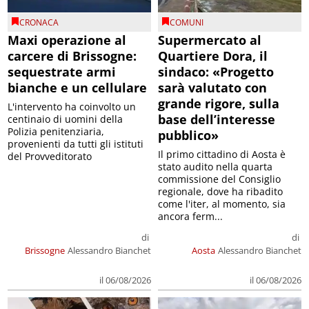
CRONACA
COMUNI
Maxi operazione al
Supermercato al
carcere di Brissogne:
Quartiere Dora, il
sequestrate armi
sindaco: «Progetto
bianche e un cellulare
sarà valutato con
grande rigore, sulla
L'intervento ha coinvolto un
base dell’interesse
centinaio di uomini della
Polizia penitenziaria,
pubblico»
provenienti da tutti gli istituti
Il primo cittadino di Aosta è
del Provveditorato
stato audito nella quarta
commissione del Consiglio
regionale, dove ha ribadito
come l'iter, al momento, sia
ancora ferm...
di
di
Brissogne
Alessandro Bianchet
Aosta
Alessandro Bianchet
il 06/08/2026
il 06/08/2026