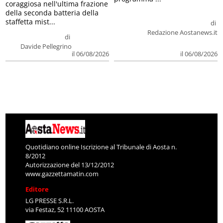
coraggiosa nell'ultima frazione
della seconda batteria della
staffetta mist...
di
Redazione Aostanews.it
di
Davide Pellegrino
il 06/08/2026
il 06/08/2026
Quotidiano online Iscrizione al Tribunale di Aosta n.
8/2012
Autorizzazione del 13/12/2012
www.gazzettamatin.com
Editore
LG PRESSE S.R.L.
via Festaz, 52 11100 AOSTA