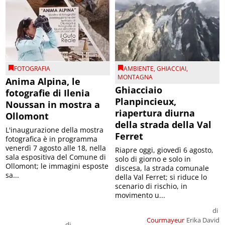
FOTOGRAFIA
AMBIENTE
,
GHIACCIAI
,
MONTAGNA
Anima Alpina, le
Ghiacciaio
fotografie di Ilenia
Planpincieux,
Noussan in mostra a
riapertura diurna
Ollomont
della strada della Val
L'inaugurazione della mostra
Ferret
fotografica è in programma
venerdì 7 agosto alle 18, nella
Riapre oggi, giovedì 6 agosto,
sala espositiva del Comune di
solo di giorno e solo in
Ollomont; le immagini esposte
discesa, la strada comunale
sa...
della Val Ferret; si riduce lo
scenario di rischio, in
movimento u...
di
Courmayeur
Erika David
di