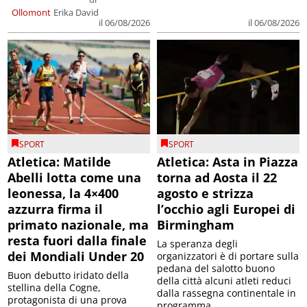
Ollomont
Erika David
il 06/08/2026
il 06/08/2026
SPORT
SPORT
Atletica: Matilde
Atletica: Asta in Piazza
Abelli lotta come una
torna ad Aosta il 22
leonessa, la 4×400
agosto e strizza
azzurra firma il
l’occhio agli Europei di
primato nazionale, ma
Birmingham
resta fuori dalla finale
La speranza degli
dei Mondiali Under 20
organizzatori è di portare sulla
pedana del salotto buono
Buon debutto iridato della
della città alcuni atleti reduci
stellina della Cogne,
dalla rassegna continentale in
protagonista di una prova
programma ...