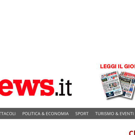
TTACOLI
POLITICA & ECONOMIA
SPORT
TURISMO & EVENTI
C