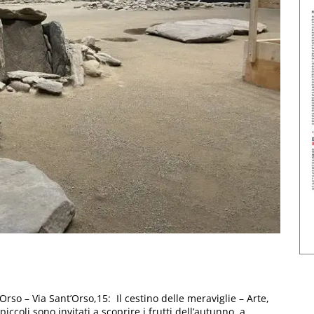
Orso – Via Sant’Orso,15: Il cestino delle meraviglie – Arte,
iccoli sono invitati a scoprire i frutti dell’autunno, a