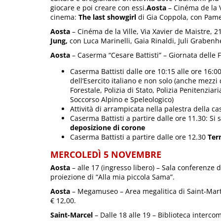
giocare e poi creare con essi.
Aosta
– Cinéma de la Vi
cinema:
The last showgirl
di Gia Coppola, con Pame
Aosta
– Cinéma de la Ville, Via Xavier de Maistre, 2
Jung,
con Luca Marinelli, Gaia Rinaldi, Juli Grabenh
Aosta
– Caserma “Cesare Battisti” – Giornata delle
Caserma Battisti dalle ore 10:15 alle ore 16:00
dell’Esercito italiano e non solo (anche mezzi 
Forestale, Polizia di Stato, Polizia Penitenzia
Soccorso Alpino e Speleologico)
Attività di arrampicata nella palestra della c
Caserma Battisti a partire dalle ore 11.30: Si
deposizione di corone
Caserma Battisti a partire dalle ore 12.30
Ter
MERCOLEDÌ 5 NOVEMBRE
Aosta
– alle 17 (ingresso libero) – Sala conferenze d
proiezione di “Alla mia piccola Sama”.
Aosta
– Megamuseo – Area megalitica di Saint-Marti
€ 12,00.
Saint-Marcel
– Dalle 18 alle 19 – Biblioteca intercom