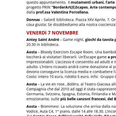
questo appuntamento,
I mutamenti urbani, l’arte 
progetto PRIN
“BorderArt(E)Scapes. Arte contempo
dalla
prof.ssa Valentina Porcellana.
Donnas
– SalonE biblioteca. Piazza XXV Aprile, 7. O
cosa giusta: Se disobbediamo alla nostra coscienza
VENERDì 7 NOVEMBRE
Antey Saint André
– Game night,
giochi da tavola p
20.30 in biblioteca.
Aosta
– Bloody Exorcism Escape Room. Una bambola ma
toccherà ai visitatori liberarli. Un’Escape game
a pr
impressionabili. L’accesso è consentito ad adulti e
adulto. L’intero ricavato andrà come donazione al 
devono conseguire la licenza media e combattere l’a
Costo: intero 10 euro, ridotto 5 euro. Info: Grupp
Aosta
– La vie en rose…Boléro, al Teatro Giacosa all
Compagnia che dal 2010 ad oggi è stata rappresenta
Germania, Svizzera, Spagna, Estonia, Finlandia e Mar
emozionante, sulle
più belle canzoni francesi, del 
Aosta
– Biomimesi. La soluzione che arriva dalla na
Vodice, Aula C4, 1° piano, dalle 14 alle 18.30. L’inc