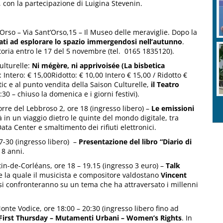
), con la partecipazione di Luigina Stevenin.
Orso – Via Sant’Orso,15 – Il Museo delle meraviglie. Dopo la
tati ad esplorare lo spazio immergendosi nell’autunno
.
toria entro le 17 del 5 novembre (tel. 0165 1835120).
ulturelle:
Ni mégère, ni apprivoisée (La bisbetica
 Intero: € 15,00Ridotto: € 10,00 Intero € 15,00 / Ridotto €
tic e al punto vendita della Saison Culturelle,
il Teatro
30 – chiuso la domenica e i giorni festivi).
rre del Lebbroso 2, ore 18 (ingresso libero) –
Le emissioni
à in un viaggio dietro le quinte del mondo digitale, tra
ata Center e smaltimento dei rifiuti elettronici.
7-30 (ingresso libero) –
Presentazione del libro “Diario di
 8 anni.
n-de-Corléans, ore 18 – 19.15 (ingresso 3 euro) –
Talk
 la quale il musicista e compositore valdostano
Vincent
i confronteranno su un tema che ha attraversato i millenni
Monte Vodice, ore 18:00 – 20:30 (ingresso libero fino ad
First Thursday – Mutamenti Urbani – Women’s Rights
. In