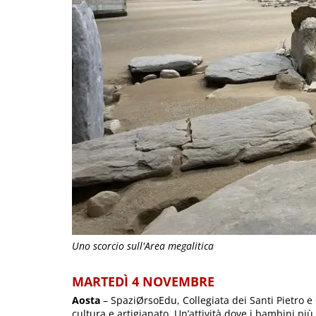
Uno scorcio sull'Area megalitica
MARTEDÌ 4 NOVEMBRE
Aosta
– SpaziØrsoEdu, Collegiata dei Santi Pietro e 
cultura e artigianato. Un’attività dove i bambini più p