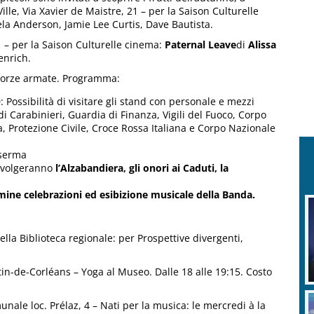
lle, Via Xavier de Maistre, 21 – per la Saison Culturelle
la Anderson, Jamie Lee Curtis, Dave Bautista.
1 – per la Saison Culturelle cinema:
Paternal Leave
di
Alissa
enrich.
 Forze armate. Programma:
: Possibilità di visitare gli stand con personale e mezzi
di Carabinieri, Guardia di Finanza, Vigili del Fuoco, Corpo
ria, Protezione Civile, Croce Rossa Italiana e Corpo Nazionale
aserma
 svolgeranno
l’Alzabandiera, gli onori ai Caduti, la
mine celebrazioni ed esibizione musicale della Banda.
ella Biblioteca regionale: per Prospettive divergenti,
n-de-Corléans – Yoga al Museo. Dalle 18 alle 19:15. Costo
unale loc. Prélaz, 4 – Nati per la musica: le mercredi à la