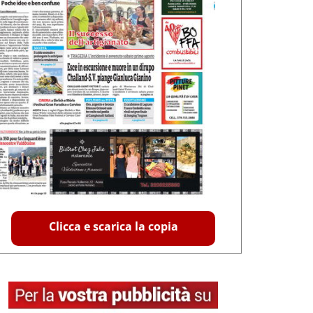
Clicca e scarica la copia