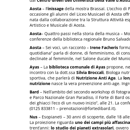
dal
Centro Green dell’Università della Valle d’Aost
Aosta
– F
inissage
della mostra Brassaï. L’occhio di P
occasione gli alunni del Liceo Musicael di Aosta of
nata dalla collaborazione tra la Struttura Attività e
Artistico e Musicale di Aosta.
Aosta
– Quattro passi nella storia della musica – Moz
conferenze della biblioteca regionale Bruno Salvado
Aosta
– Sei voci, un racconto –
Irene Facheris
format
quotidiana” parla di donne, di femminismo, di consen
declinate al femminile, nel Salone ducale del Munici
Ayas
– La
biblioteca comunale di Ayas
propone, nell
incontro con la dott.ssa
Silvia Broccali
, Biologa nut
sportiva, che parlerà di
Nutrizione Anti Age
. La
lon
nutrizione
nasce la vera prevenzione anti-age. Ingr
Bard
– Nell’ambito del secondo workshop di fotograf
e Parco Nazionale Gran Paradiso, il Forte di Bard osp
dei ghiacci l’eco di un nuovo inizio”, alle 21. La co
(0125 833811 – prenotazioni@fortedibard.it).
Nus
– Esopianeti – 30 anni di scoperte, dalle 18 all
La proiezione riguarda
uno dei campi più affascina
trent’anni:
lo studio dei pianeti extrasolari
, ovvero 