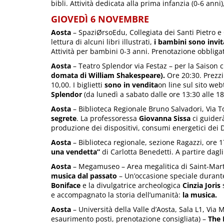
bibli. Attività dedicata alla prima infanzia (0-6 anni
GIOVEDÌ 6 NOVEMBRE
Aosta
– SpaziØrsoEdu, Collegiata dei Santi Pietro e 
lettura di alcuni libri illustrati,
i bambini sono invi
Attività per bambini 0-3 anni. Prenotazione obbliga
Aosta
– Teatro Splendor via Festaz – per la Saison c
domata di William Shakespeare).
Ore 20:30. Prezzi:
10,00. I biglietti
sono in vendita
on line sul sito web
Splendor
(da lunedì a sabato dalle ore 13:30 alle 18:
Aosta
– Biblioteca Regionale Bruno Salvadori, Via To
segrete
. La professoressa
Giovanna Sissa
ci guider
produzione dei dispositivi, consumi energetici dei D
Aosta
– Biblioteca regionale, sezione Ragazzi, ore 1
una vendetta”
di Carlotta Benedetti. A partire dagli
Aosta
– Megamuseo – Area megalitica di Saint-Marti
musica dal passato
– Un’occasione speciale durante
Boniface
e la divulgatrice archeologica
Cinzia Joris
s
e accompagnato la storia dell’umanità:
la musica.
Aosta
– Università della Valle d’Aosta, Sala L1, Via 
esaurimento posti, prenotazione consigliata) –
The 