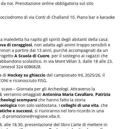
 da noi. Prenotazione online obbligatoria sul sito
l Bocciodromo di via Conti di Challand 10. Piano bar e karaoke
ledetta ha rapito gli spiriti degli abitanti della casa:
ova di coraggiosi
, non adatta agli animi troppo sensibili e
 minori a partire dai 13 anni, purché accompagnati da un
progetto
A Scuola di Cuore
, per il sostegno ai ragazzi che
bbandono scolastico. In via Mont Vélan 3, dalle 18 alle 23.
o Comesol 324 6086828.
ta di
Hockey su ghiaccio
del campionato IHL 2025/26, il
CONI e riconosciuto FISG.
 scavo – Giornata per gli Archeologi. Attraverso la
i
, verranno omaggiati
Antonina Maria Cavallaro
,
Patrizia
cheologi scomparsi
che hanno fatto la storia
heologica
non solo valdostana. I
colleghi di una vita
, che
atiche e successi
, si riuniranno nel loro ricordo in una
7, d-promozione@regione.vda.it.
, alle 18.30, presentazione del libro L’arte di mettere in