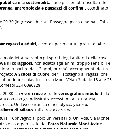
pubblica e la sostenibilità
sono presentati i risultati del
ranea, antropologia e paesaggi di confine”
, coordinato
re 20.30 (ingresso libero) – Rassegna psico-cinema – Fai la
?.
er ragazzi e adulti
, evento aperto a tutti, gratuito. Alle
ledetta ha rapito gli spiriti degli abitanti della casa:
ova di coraggiosi
, non adatta agli animi troppo sensibili e
 minori a partire dai 13 anni, purché accompagnati da un
progetto
A Scuola di Cuore
, per il sostegno ai ragazzi che
bbandono scolastico. In via Mont Vélan 3, dalle 18 alle 23.
o Comesol 324 6086828.
e 20.30. La
vie en rose
è tra le
coreografie simbolo
della
ta con con grandissimi successi in Italia, Francia,
occo. Un lavoro ironico e nostalgico, gioioso,
Balletto di Milano.
Info: 347 877 93 84.
tura – Convegno al polo universitario, Uni Vda, via Monte
ontro è co-organizzato dal
Parco Naturale Mont Avic
e