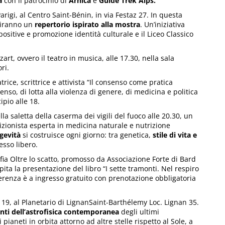
a
con il patrocinio di
Arnica
e
Guide Trek Alps.
arigi, al Centro Saint-Bénin, in via Festaz 27. In questa
friranno un
repertorio ispirato alla mostra
. Un’iniziativa
spositive e promozione identità culturale e il Liceo Classico
art, ovvero il teatro in musica, alle 17.30, nella sala
ri.
rice, scrittrice e attivista “Il consenso come pratica
so, di lotta alla violenza di genere, di medicina e politica
pio alle 18.
a saletta della caserma dei vigili del fuoco alle 20.30, un
rizionista esperta in medicina naturale e nutrizione
gevità
si costruisce ogni giorno: tra genetica,
stile di vita e
esso libero.
ia Oltre lo scatto, promosso da Associazione Forte di Bard
ita la presentazione del libro “I sette tramonti. Nel respiro
nferenza è a ingresso gratuito con prenotazione obbligatoria
e 19, al Planetario di LignanSaint-Barthélemy Loc. Lignan 35.
nti dell’astrofisica contemporanea
degli ultimi
i pianeti in orbita attorno ad altre stelle rispetto al Sole, a