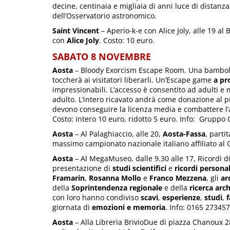
decine, centinaia e migliaia di anni luce di distanza
dell’Osservatorio astronomico.
Saint Vincent
– Aperio-k-e con Alice Joly, alle 19 a
con
Alice Joly
. Costo: 10 euro.
SABATO 8 NOVEMBRE
Aosta
– Bloody Exorcism Escape Room. Una bambola ma
toccherà ai visitatori liberarli. Un’Escape game
a pr
impressionabili. L’accesso è consentito ad adulti e
adulto. L’intero ricavato andrà come donazione al 
devono conseguire la licenza media e combattere l’a
Costo: intero 10 euro, ridotto 5 euro. Info: Grupp
Aosta
– Al Palaghiaccio, alle 20,
Aosta-Fassa
, parti
massimo campionato nazionale italiano affiliato al 
Aosta
– Al MegaMuseo, dalle 9.30 alle 17, Ricordi di
presentazione di
studi scientifici
e
ricordi personal
Framarin
,
Rosanna Mollo
e
Franco Mezzena
, gli
ar
della
Soprintendenza regionale
e della
ricerca arc
con loro hanno condiviso
scavi
,
esperienze
,
studi
,
f
giornata di
emozioni e memoria
. Info: 0165 27345
Aosta
– Alla Libreria BrivioDue di piazza Chanoux 28