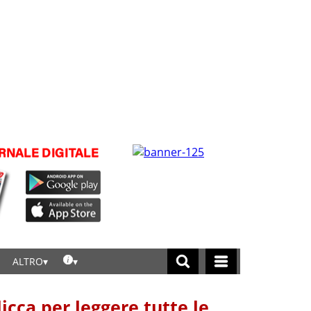
ALTRO
licca per leggere tutte le