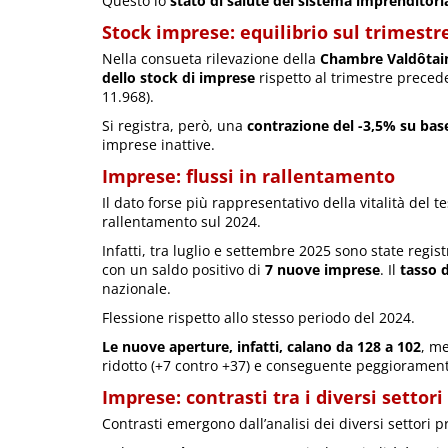
Questo lo
stato di salute del sistema imprenditori
Stock imprese: equilibrio sul trimest
Nella consueta rilevazione della
Chambre Valdôtai
dello stock di imprese
rispetto al trimestre preced
11.968).
Si registra, però, una
contrazione del -3,5% su ba
imprese inattive.
Imprese: flussi in rallentamento
Il dato forse più rappresentativo della vitalità del 
rallentamento sul 2024.
Infatti, tra luglio e settembre 2025 sono state regis
con un saldo positivo di
7 nuove imprese
. Il
tasso d
nazionale.
Flessione rispetto allo stesso periodo del 2024.
Le nuove aperture, infatti, calano da 128 a 102
, m
ridotto (+7 contro +37) e conseguente peggioramento
Imprese: contrasti tra i diversi settori
Contrasti emergono dall’analisi dei diversi settori pr