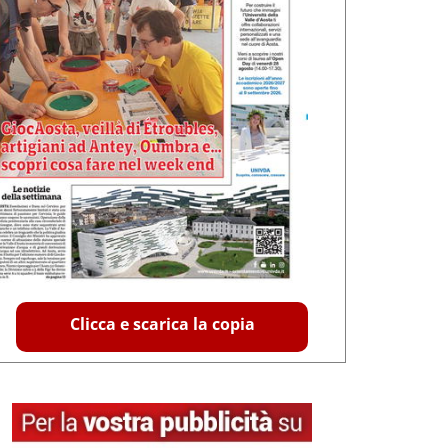
Clicca e scarica la copia