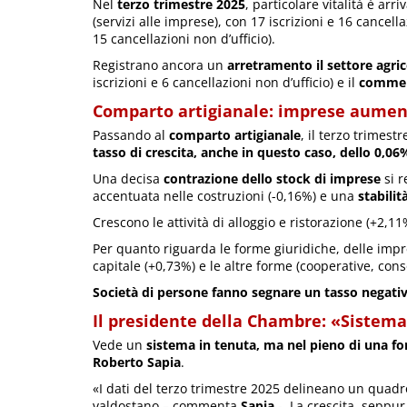
Nel
terzo trimestre 2025
, particolare vitalità è arr
(servizi alle imprese), con 17 iscrizioni e 16 cancell
15 cancellazioni non d’ufficio).
Registrano ancora un
arretramento il settore agri
iscrizioni e 6 cancellazioni non d’ufficio) e il
commer
Comparto artigianale: imprese aumen
Passando al
comparto artigianale
, il terzo trimes
tasso di crescita, anche in questo caso, dello 0,06
Una decisa
contrazione dello stock di imprese
si r
accentuata nelle costruzioni (-0,16%) e una
stabilit
Crescono le attività di alloggio e ristorazione (+2,11
Per quanto riguarda le forme giuridiche, delle impres
capitale (+0,73%) e le altre forme (cooperative, con
Società di persone fanno segnare un tasso negativo 
Il presidente della Chambre: «Sistema 
Vede un
sistema in tenuta, ma nel pieno di una fo
Roberto Sapia
.
«I dati del terzo trimestre 2025 delineano un quadr
valdostano – commenta
Sapia
-. La crescita, seppur 