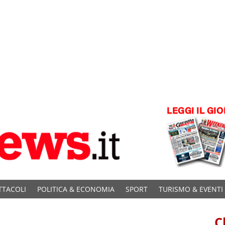
TTACOLI
POLITICA & ECONOMIA
SPORT
TURISMO & EVENTI
C