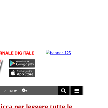
ALTRO
licca per leggere tutte le