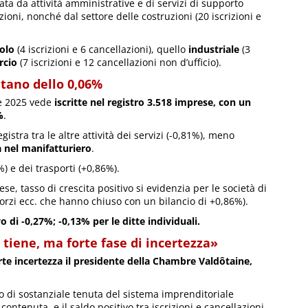
ivata da attività amministrative e di servizi di supporto
azioni, nonché dal settore delle costruzioni (20 iscrizioni e
colo
(4 iscrizioni e 6 cancellazioni), quello
industriale
(3
cio
(7 iscrizioni e 12 cancellazioni non d’ufficio).
tano dello 0,06%
tre 2025 vede
iscritte nel registro 3.518 imprese, con un
%
.
egistra tra le altre attività dei servizi (-0,81%), meno
à nel manifatturiero
.
%) e dei trasporti (+0,86%).
e, tasso di crescita positivo si evidenzia per le società di
sorzi ecc. che hanno chiuso con un bilancio di +0,86%).
di -0,27%; -0,13% per le ditte individuali.
tiene, ma forte fase di incertezza»
rte incertezza il presidente della Chambre Valdôtaine,
o di sostanziale tenuta del sistema imprenditoriale
contenuta, e il saldo positivo tra iscrizioni e cancellazioni