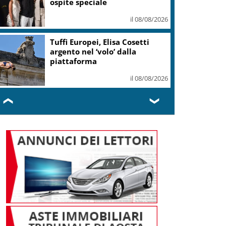
il 08/08/2026
Oggi Giornata mondiale del
gatto: l’animale che ci ha
addomesticati
il 08/08/2026
❮
❯