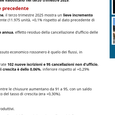
ale valdostano nel terzo trimestre 2025
.
re precedente
ne
, il terzo trimestre 2025 mostra un
lieve incremento
ente (11.975 unità, +0,1% rispetto al dato precedente di
se annua
, effetto residuo della cancellazione d’ufficio delle
tessuto economico rossonero è quelo dei flussi, in
trate
102 nuove iscrizioni e 95 cancellazioni
non d’ufficio
,
i crescita è dello 0,06%
, inferiore rispetto al +0,29%
entre le chiusure aumentano da 91 a 95, con un saldo
 del tasso di crescita (era +0,30%).
oduttivi.