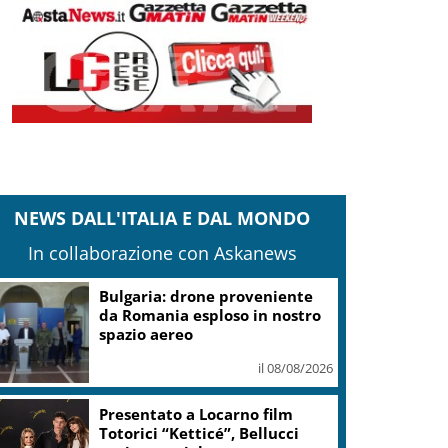
NEWS DALL'ITALIA E DAL MONDO
In collaborazione con Askanews
Calco, l’Inter chiude la
tournee battendo 2-1 la Juve
il 08/08/2026
“NAF, Nose Art Festival” torna
il 29 e 30 agosto da
Scacciadiavoli