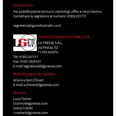
CONTATTACI
Per pubblicazione annunci, necrologi, offro e cerco lavoro,
contattare la segreteria al numero: 0165/231711
segreteria@gazzettamatin.com
CONCESSIONARIA DI PUBBLICITÀ
LG PRESSE S.R.L.
via Festaz, 52
11100 AOSTA
Tel: 0165.231711
Fax: 0165.1820141
E-mail
segreteria@lgpresse.com
RESPONSABILE DI AGENZIA
Arianna Gori Chisari
E-mail
a.chisari@lgpresse.com
Account
Luca Torino
l.torino@lgpresse.com
Ivana Cretier
i.cretier@lgpresse.com