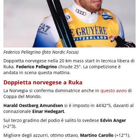
Federico Pellegrino (foto Nordic Focus)
Doppietta norvegese nella 20 km mass start in tecnica libera di
Ruka.
Federico Pellegrino
chiude 25°. La competizione è
andata in scena questa mattina.
Doppietta norvegese a Ruka
La Norvegia si conferma dominatrice anche in
questo avvio
di
Coppa del Mondo.
Harald Oestberg Amundsen
si è imposto in 44’42″5, davanti al
connazionale
Einar Hedegart
.
Sul terzo gradino del podio è salito lo svedese
Edvin Anger
(+2″3).
Migliore degli azzurri, ottimo ottavo,
Martino Carollo
(+12″1).