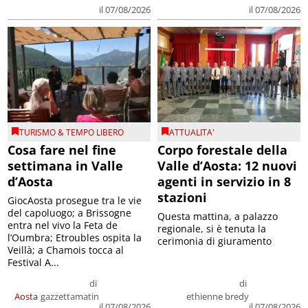
il 07/08/2026
il 07/08/2026
TURISMO & TEMPO LIBERO
ATTUALITA'
Cosa fare nel fine
Corpo forestale della
settimana in Valle
Valle d’Aosta: 12 nuovi
d’Aosta
agenti in servizio in 8
stazioni
GiocAosta prosegue tra le vie
del capoluogo; a Brissogne
Questa mattina, a palazzo
entra nel vivo la Feta de
regionale, si è tenuta la
l’Oumbra; Etroubles ospita la
cerimonia di giuramento
Veillà; a Chamois tocca al
Festival A...
di
di
Aosta
gazzettamatin
ethienne bredy
il 07/08/2026
il 07/08/2026