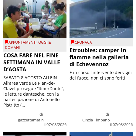
APPUNTAMENTI
,
OGGI &
CRONACA
DOMANI
Etroubles: camper in
COSA FARE NEL FINE
fiamme nella galleria
SETTIMANA IN VALLE
di Echevennoz
D’AOSTA
E in corso l'intervento dei vigili
SABATO 8 AGOSTO ALLEIN –
del fuoco, non ci sono feriti
All’area verde Le Plan-de-
Clavel prosegue “ItinerDante”,
le letture dantesche, con la
partecipazione di Antonello
Pistritto (...
di
di
gazzettamatin
Cinzia Timpano
il 07/08/2026
il 07/08/2026