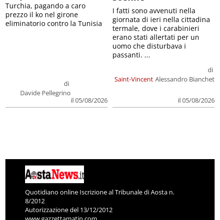
Turchia, pagando a caro
I fatti sono avvenuti nella
prezzo il ko nel girone
giornata di ieri nella cittadina
eliminatorio contro la Tunisia
termale, dove i carabinieri
erano stati allertati per un
uomo che disturbava i
passanti. ...
di
Saint-Vincent
Alessandro Bianchet
di
Davide Pellegrino
il 05/08/2026
il 05/08/2026
Quotidiano online Iscrizione al Tribunale di Aosta n.
8/2012
Autorizzazione del 13/12/2012
www.gazzettamatin.com