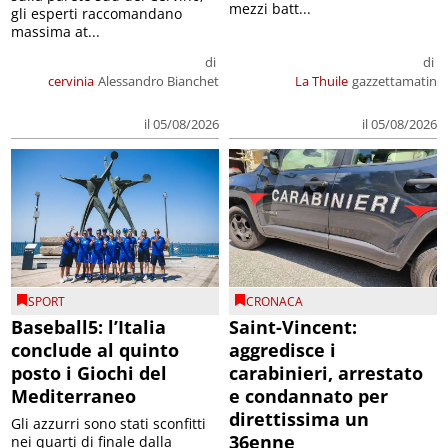
mezzi batt...
gli esperti raccomandano
massima at...
di
di
cervinia
Alessandro Bianchet
La Thuile
gazzettamatin
il 05/08/2026
il 05/08/2026
SPORT
CRONACA
Baseball5: l’Italia
Saint-Vincent:
conclude al quinto
aggredisce i
posto i Giochi del
carabinieri, arrestato
Mediterraneo
e condannato per
direttissima un
Gli azzurri sono stati sconfitti
36enne
nei quarti di finale dalla