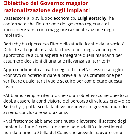
Obiettivo del Governo: maggior
razionalizzazione degli impianti
L’assessore allo sviluppo economico,
Luigi Bertschy
, ha
confermato che l’intenzione del governo regionale di
«procedere verso una maggiore razionalizzazione degli
impianti».
Bertschy ha ripercorso l’iter dello studio fornito dalla società
Deloitte alla quale era stata chiesta un’integrazione «per
approfondire alcuni aspetti e integrare quelli mancanti per
assumere decisioni di una tale rilevanza sui territori».
Approfondimento arrivato negli uffici dell’assessore a luglio:
«contavo di poterlo inviare a breve alla IV Commissione per
verificare quale iter si vuole seguire per completare questa
fase».
«Abbiamo sempre ritenuto che su un obiettivo come questo ci
debba essere la condivisione del percorso di valutazione – dice
Bertschy -, poi la scelta la deve prendere chi governa quando
avremo concluso le valutazioni».
«Nel frattempo abbiamo continuato a lavorare: il settore degli
impianti a fune è cresciuto come potenzialità e investimenti,
non da ultimo la Stella del Couis che giovedì inaugureremo