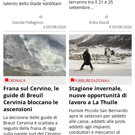
terranno tra il 21 e 25
talento dello Stade Valdôtain
settembre...
di
di
Davide Pellegrino
Erika David
il 05/08/2026
il 05/08/2026
CRONACA
PUBBLIREDAZIONALI
Frana sul Cervino, le
Stagione invernale,
guide di Breuil
nuove opportunità di
Cervinia bloccano le
lavoro a La Thuile
ascensioni
Funivie Piccolo San Bernardo
apre le selezioni per addetti
La decisione delle guide di
alle casse, addetti alle piste,
Breuil Cervinia è scattata a
addetti agli impianti,
seguito della frana di oggi
conduttori e meccanici di
sulla parete sud del Cervino;