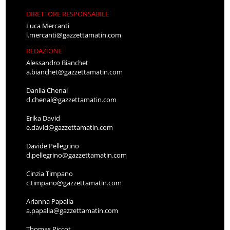
DIRETTORE RESPONSABILE
Luca Mercanti
l.mercanti@gazzettamatin.com
REDAZIONE
Alessandro Bianchet
a.bianchet@gazzettamatin.com
Danila Chenal
d.chenal@gazzettamatin.com
Erika David
e.david@gazzettamatin.com
Davide Pellegrino
d.pellegrino@gazzettamatin.com
Cinzia Timpano
c.timpano@gazzettamatin.com
Arianna Papalia
a.papalia@gazzettamatin.com
Thomas Piccot