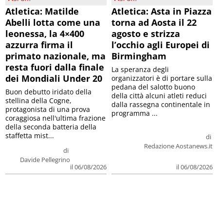
Atletica: Matilde
Atletica: Asta in Piazza
Abelli lotta come una
torna ad Aosta il 22
leonessa, la 4×400
agosto e strizza
azzurra firma il
l’occhio agli Europei di
primato nazionale, ma
Birmingham
resta fuori dalla finale
La speranza degli
dei Mondiali Under 20
organizzatori è di portare sulla
pedana del salotto buono
Buon debutto iridato della
della città alcuni atleti reduci
stellina della Cogne,
dalla rassegna continentale in
protagonista di una prova
programma ...
coraggiosa nell'ultima frazione
della seconda batteria della
staffetta mist...
di
Redazione Aostanews.it
di
Davide Pellegrino
il 06/08/2026
il 06/08/2026