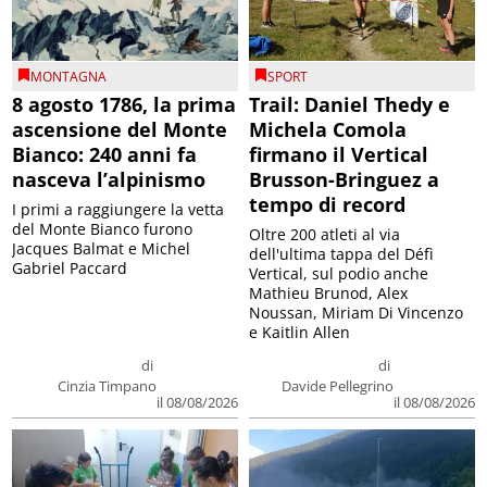
MONTAGNA
SPORT
8 agosto 1786, la prima
Trail: Daniel Thedy e
ascensione del Monte
Michela Comola
Bianco: 240 anni fa
firmano il Vertical
nasceva l’alpinismo
Brusson-Bringuez a
tempo di record
I primi a raggiungere la vetta
del Monte Bianco furono
Oltre 200 atleti al via
Jacques Balmat e Michel
dell'ultima tappa del Défì
Gabriel Paccard
Vertical, sul podio anche
Mathieu Brunod, Alex
Noussan, Miriam Di Vincenzo
e Kaitlin Allen
di
di
Cinzia Timpano
Davide Pellegrino
il 08/08/2026
il 08/08/2026