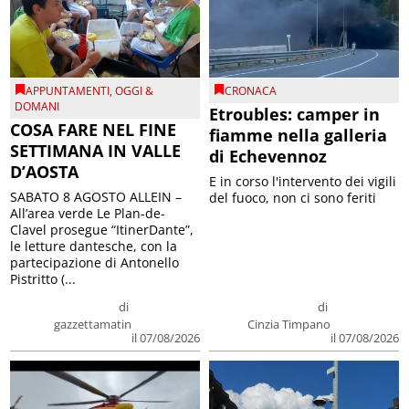
APPUNTAMENTI
,
OGGI &
CRONACA
DOMANI
Etroubles: camper in
COSA FARE NEL FINE
fiamme nella galleria
SETTIMANA IN VALLE
di Echevennoz
D’AOSTA
E in corso l'intervento dei vigili
SABATO 8 AGOSTO ALLEIN –
del fuoco, non ci sono feriti
All’area verde Le Plan-de-
Clavel prosegue “ItinerDante”,
le letture dantesche, con la
partecipazione di Antonello
Pistritto (...
di
di
gazzettamatin
Cinzia Timpano
il 07/08/2026
il 07/08/2026