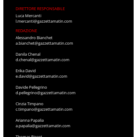
DIRETTORE RESPONSABILE
Luca Mercanti
l.mercanti@gazzettamatin.com
REDAZIONE
Alessandro Bianchet
a.bianchet@gazzettamatin.com
Danila Chenal
d.chenal@gazzettamatin.com
Erika David
e.david@gazzettamatin.com
Davide Pellegrino
d.pellegrino@gazzettamatin.com
Cinzia Timpano
c.timpano@gazzettamatin.com
Arianna Papalia
a.papalia@gazzettamatin.com
Thomas Piccot