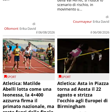
della Val Ferret; si riduce lo
scenario di rischio, in
movimento u...
di
Courmayeur
Erika David
di
Ollomont
Erika David
il 06/08/2026
il 06/08/2026
SPORT
SPORT
Atletica: Matilde
Atletica: Asta in Piazza
Abelli lotta come una
torna ad Aosta il 22
leonessa, la 4×400
agosto e strizza
azzurra firma il
l’occhio agli Europei di
primato nazionale, ma
Birmingham
resta fuori dalla finale