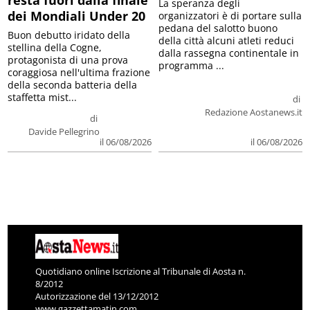
La speranza degli
dei Mondiali Under 20
organizzatori è di portare sulla
pedana del salotto buono
Buon debutto iridato della
della città alcuni atleti reduci
stellina della Cogne,
dalla rassegna continentale in
protagonista di una prova
programma ...
coraggiosa nell'ultima frazione
della seconda batteria della
staffetta mist...
di
Redazione Aostanews.it
di
Davide Pellegrino
il 06/08/2026
il 06/08/2026
Quotidiano online Iscrizione al Tribunale di Aosta n.
8/2012
Autorizzazione del 13/12/2012
www.gazzettamatin.com