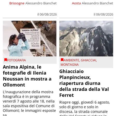
Brissogne
Alessandro Bianchet
Aosta
Alessandro Bianchet
il 06/08/2026
il 06/08/2026
FOTOGRAFIA
AMBIENTE
,
GHIACCIAI
,
MONTAGNA
Anima Alpina, le
Ghiacciaio
fotografie di Ilenia
Planpincieux,
Noussan in mostra a
riapertura diurna
Ollomont
della strada della Val
L'inaugurazione della mostra
Ferret
fotografica è in programma
venerdì 7 agosto alle 18, nella
Riapre oggi, giovedì 6 agosto,
sala espositiva del Comune di
solo di giorno e solo in
Ollomont; le immagini esposte
discesa, la strada comunale
sa...