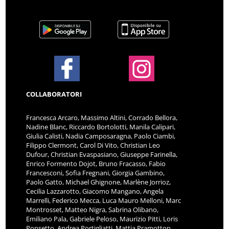
COLLABORATORI
Francesca Arcaro, Massimo Altini, Corrado Bellora,
Nadine Blanc, Riccardo Bortolotti, Manila Calipari,
Giulia Calisti, Nadia Camposaragna, Paolo Ciambi,
Filippo Clermont, Carol Di Vito, Christian Leo
Dufour, Christian Evaspasiano, Giuseppe Farinella,
Enrico Formento Dojot, Bruno Fracasso, Fabio
Francesconi, Sofia Fregnani, Giorgia Gambino,
Paolo Gatto, Michael Ghignone, Marlène Jorrioz,
Cecilia Lazzarotto, Giacomo Mangano, Angela
Marrelli, Federico Mecca, Luca Mauro Melloni, Marc
Montrosset, Matteo Nigra, Sabrina Olibano,
Emiliano Pala, Gabriele Peloso, Maurizio Pitti, Loris
Ponsetto, Andrea Portigliatti, Mattia Pramotton,