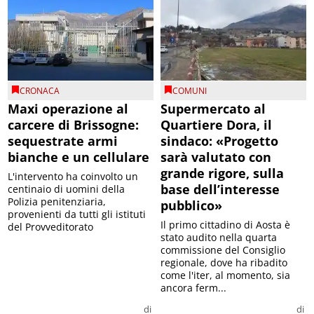
CRONACA
COMUNI
Maxi operazione al
Supermercato al
carcere di Brissogne:
Quartiere Dora, il
sequestrate armi
sindaco: «Progetto
bianche e un cellulare
sarà valutato con
grande rigore, sulla
L'intervento ha coinvolto un
base dell’interesse
centinaio di uomini della
Polizia penitenziaria,
pubblico»
provenienti da tutti gli istituti
Il primo cittadino di Aosta è
del Provveditorato
stato audito nella quarta
commissione del Consiglio
regionale, dove ha ribadito
come l'iter, al momento, sia
ancora ferm...
di
di