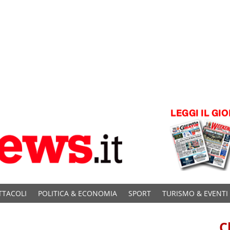
TTACOLI
POLITICA & ECONOMIA
SPORT
TURISMO & EVENTI
C