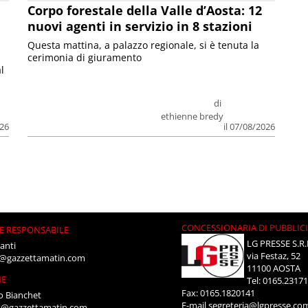
Corpo forestale della Valle d’Aosta: 12
nuovi agenti in servizio in 8 stazioni
Questa mattina, a palazzo regionale, si è tenuta la
cerimonia di giuramento
l
di
ethienne bredy
026
il 07/08/2026
CONCESSIONARIA DI PUBBLIC
E RESPONSABILE
LG PRESSE S.R.
anti
via Festaz, 52
i@gazzettamatin.com
11100 AOSTA
NE
Tel: 0165.2317
Fax: 0165.1820141
o Bianchet
E-mail
segreteria@lgpresse.co
t@gazzettamatin.com