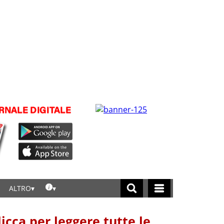
ALTRO
licca per leggere tutte le