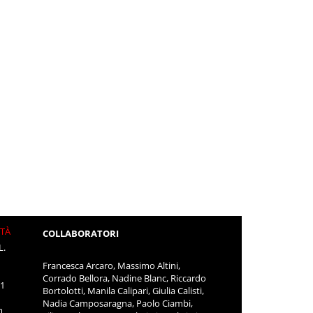
ITÀ
COLLABORATORI
L.
Francesca Arcaro, Massimo Altini,
Corrado Bellora, Nadine Blanc, Riccardo
11
Bortolotti, Manila Calipari, Giulia Calisti,
Nadia Camposaragna, Paolo Ciambi,
m