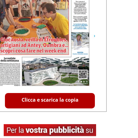
Clicca e scarica la copia