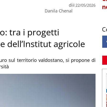
di
il
22/05/2026
n
Danila Chenal
C
: tra i progetti
 dell’Institut agricole
ro sul territorio valdostano, si propone di
rsità