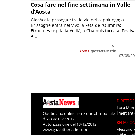
Cosa fare nel fine settimana in Valle
d’Aosta
GiocAosta prosegue tra le vie del capoluogo; a
Brissogne entra nel vivo la Feta de l’Oumbra;
Etroubles ospita la Veillà; a Chamois tocca al Festiva
A...
di
Aosta
gazzettamatin
il 07/08/2
DIRETTOR
Luca Merc
l.mercant
Quotidiano online Iscrizione al Tribunale
di Aosta n. 8/2012
REDAZIO
Autorizzazione del 13/12/2012
Alessandr
www.gazzettamatin.com
a.bianche