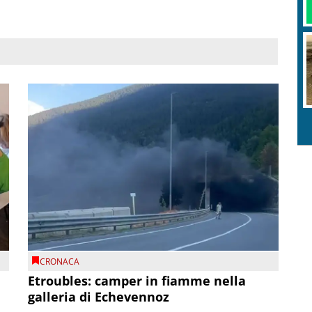
CRONACA
Etroubles: camper in fiamme nella
galleria di Echevennoz