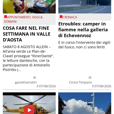
APPUNTAMENTI
,
OGGI &
CRONACA
DOMANI
Etroubles: camper in
COSA FARE NEL FINE
fiamme nella galleria
SETTIMANA IN VALLE
di Echevennoz
D’AOSTA
E in corso l'intervento dei vigili
SABATO 8 AGOSTO ALLEIN –
del fuoco, non ci sono feriti
All’area verde Le Plan-de-
Clavel prosegue “ItinerDante”,
le letture dantesche, con la
partecipazione di Antonello
Pistritto (...
di
di
gazzettamatin
Cinzia Timpano
il 07/08/2026
il 07/08/2026