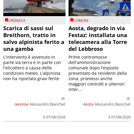
CRONACA
COMUNI
Scarica di sassi sul
Aosta, degrado in via
Breithorn, tratto in
Festaz: installata una
salvo alpinista ferito a
telecamera alla Torre
una gamba
del Lebbroso
L'intervento è avvenuto in
Prime contromosse
parte via terra e in parte con
dell'amministrazione
l'elicottero a causa delle
comunale dopo l'esposto
condizioni meteo. L'alpinista
presentato da residenti della
non ha riportato gravi ferite
zona; promessi anche
maggiori controlli e ulteriori
inter...
di
di
cervinia
Alessandro Bianchet
Aosta
Alessandro Bianchet
il 07/08/2026
il 07/08/2026