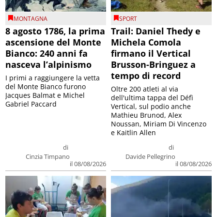
MONTAGNA
SPORT
8 agosto 1786, la prima
Trail: Daniel Thedy e
ascensione del Monte
Michela Comola
Bianco: 240 anni fa
firmano il Vertical
nasceva l’alpinismo
Brusson-Bringuez a
tempo di record
I primi a raggiungere la vetta
del Monte Bianco furono
Oltre 200 atleti al via
Jacques Balmat e Michel
dell'ultima tappa del Défì
Gabriel Paccard
Vertical, sul podio anche
Mathieu Brunod, Alex
Noussan, Miriam Di Vincenzo
e Kaitlin Allen
di
di
Cinzia Timpano
Davide Pellegrino
il 08/08/2026
il 08/08/2026